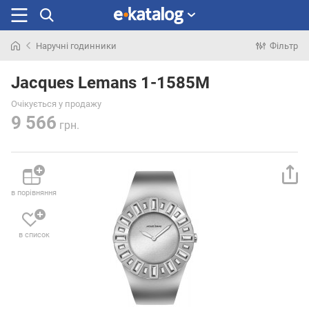
Наручні годинники
Фільтр
Шукали
раніше
Jacques Lemans 1-1585M
Очікується у продажу
9 566
грн.
в порівняння
в список