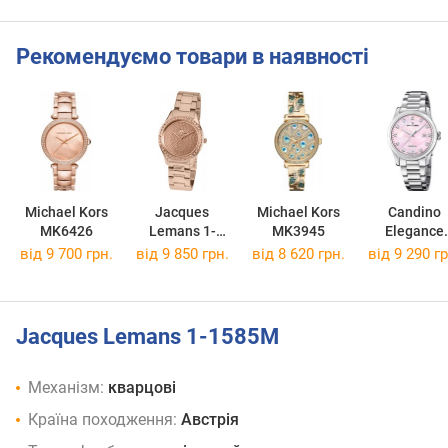
Рекомендуємо товари в наявності
Michael Kors
Jacques
Michael Kors
Candino
MK6426
Lemans 1-
MK3945
Elegance
1841ZL
C4738/6
від 9 700 грн.
від 9 850 грн.
від 8 620 грн.
від 9 290 гр
Jacques Lemans 1-1585M
Механізм:
кварцові
Країна походження:
Австрія