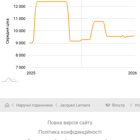
12 000
11 000
Середня ціна
10 000
10 000
9 000
8 000
7 000
Січ. 2025
Лип.
2027
2025
2026
L
Наручні годинники
Jacques Lemans
Фільтр
Ус
Повна версія сайту
Політика конфіденційності