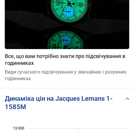
Все, що вам потрібно знати про підсвічування в
годинниках
Види сучасного підсвічування у звичайних і розумних
годинниках
Динаміка цін на Jacques Lemans 1-
1585M
13 000
 000
 000
 000