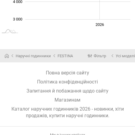
4 000
3 000
2024
2025
2028
2026
L
Наручні годинники
FESTINA
Фільтр
Усі моделі
Повна версія сайту
Політика конфіденційності
Запитання й побажання щодо сайту
Магазинам
Каталог наручних годинників 2026 - новинки, хіти
продажів,
купити наручні годинники
.
Ми в інших країнах