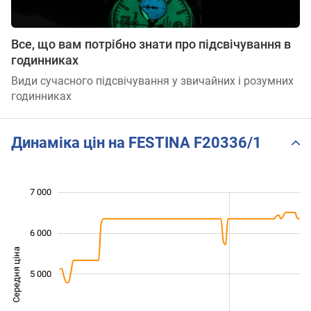
Все, що вам потрібно знати про підсвічування в
годинниках
Види сучасного підсвічування у звичайних і розумних
годинниках
Динаміка цін на FESTINA F20336/1
 500
 500
 500
 000
 000
 000
7 000
6 000
Середня ціна
5 000
3 500