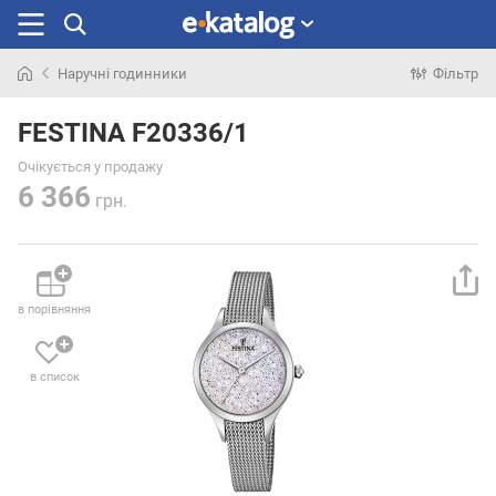
Наручні годинники
Фільтр
Шукали
раніше
FESTINA F20336/1
Очікується у продажу
6 366
грн.
в порівняння
в список