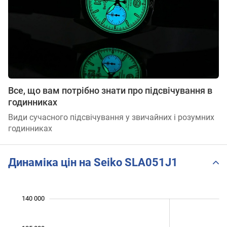
Все, що вам потрібно знати про підсвічування в
годинниках
Види сучасного підсвічування у звичайних і розумних
годинниках
Динаміка цін на Seiko SLA051J1
 000
 000
 000
 000
 000
 000
140 000