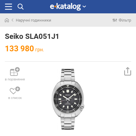
Наручні годинники
Фільтр
Шукали
раніше
Seiko SLA051J1
133 980
грн.
в порівняння
в список