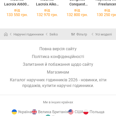
Lacroix AI6007-
Lacroix Aikon
Conquest
Freelance
SS002-630-1
Venturer GMT
L3.830.4.02.6
2741-ST-500
від
від
від
від
AI6158-SS002-
133 550 грн.
132 970 грн.
132 800 грн.
130 250 гр
330-1
Наручні годинники
Seiko
Фільтр
Усі моделі
Повна версія сайту
Політика конфіденційності
Запитання й побажання щодо сайту
Магазинам
Каталог наручних годинників 2026 - новинки, хіти
продажів,
купити наручні годинники
.
Ми в інших країнах
Україна
Велика Британія
США
Польща