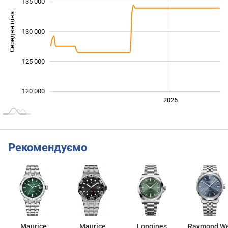
135 000
Середня ціна
130 000
122 000
125 000
120 000
2024
2025
2028
2026
L
Рекомендуємо
Maurice
Maurice
Longines
Raymond We