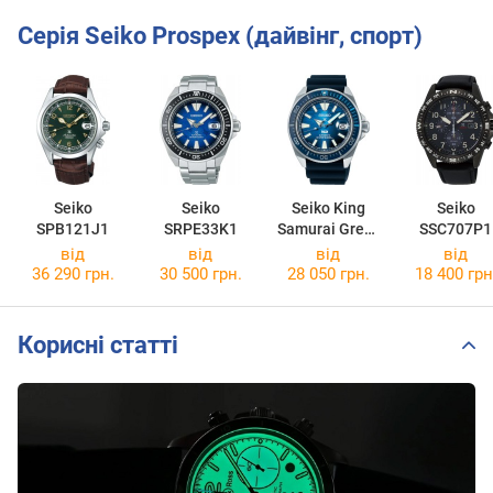
Серія Seiko Prospex (дайвінг, спорт)
Seiko
Seiko
Seiko King
Seiko
SPB121J1
SRPE33K1
Samurai Great
SSC707P1
Blue PADI
від
від
від
від
Edition
36 290 грн.
30 500 грн.
28 050 грн.
18 400 грн
SRPJ93K1
Корисні статті