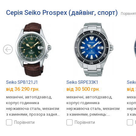
Серія Seiko Prospex (дайвінг, спорт)
Порівнят
Seiko SPB121J1
Seiko SRPE33K1
Seik
від 36 290 грн.
від 30 500 грн.
від 
механічні, автопідзавод,
механічні, автопідзавод,
меха
корпус годинника
корпус годинника
корп
нержавіюча сталь, механізм
нержавіюча сталь, механізм
нерж
з каменями, прозора задня
з каменями, ремінець:
з ка
кришка, компас, ремінець:
браслет сталь, WR 200,
ремі
порівняти
порівняти
ремінець шкіряний, WR 200,
Японія
Япон
Японія