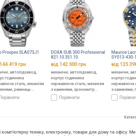
o Prospex SLA073J1
DOXA SUB 300 Professional
Maurice Lacr
821.10.351.10
SY013-430-
144 419 грн.
від 142 500 грн.
від 125 39
нічні, автопідзавод,
механічні, автопідзавод,
механічні, а
ус годинника
корпус годинника
корпус годи
авіюча сталь, механізм
нержавіюча сталь, механізм
нержавіюча с
менями, ремінець:
з каменями, хронометр
з каменями, 
лет сталь, WR 200,
(сертифікація), ремінець:
кришка, ремі
порівняти
порівняти
порівн
ія
браслет сталь, WR 1200,
сталь, WR 30
Швейцарія
Катал
 і комп'ютерну техніку, електроніку, товари для дому та офісу. М