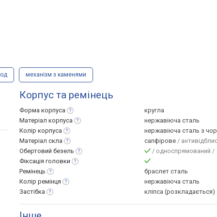
вод
механізм з каменями
Корпус та ремінець
Форма
корпуса
кругла
Матеріал
корпуса
нержавіюча сталь
Колір
корпуса
нержавіюча сталь з чо
Матеріал
скла
сапфірове
/ антивідбли
Обертовий
безель
/ односпрямований /
Фіксація
головки
Ремінець
браслет сталь
Колір
ремінця
нержавіюча сталь
Застібка
кліпса (розкладається)
Інше