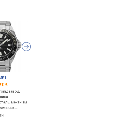
03K1
Seiko SPB117J1
Seiko SRPF77K1
грн.
від 37 900 грн.
від 27 720 грн.
втопідзавод,
механічні, автопідзавод,
механічні, автопідза
нника
корпус годинника
корпус годинника
таль, механізм
нержавіюча сталь, механізм
нержавіюча сталь, 
ремінець:
з каменями, прозора задня
задня кришка, реміне
ь, WR 200,
кришка, компас, ремінець:
ремінець каучук, WR 
яти
порівняти
порівняти
браслет сталь, WR 200,
Японія
Японія