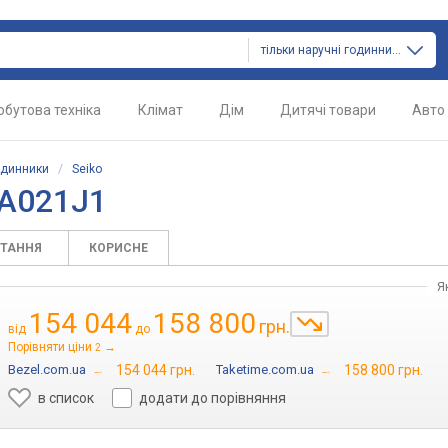
тільки наручні годинники
обутова техніка
Клімат
Дім
Дитячі товари
Авто
одинники
/
Seiko
LA021J1
ИТАННЯ
КОРИСНЕ
Я
154 044
158 800
грн.
від
до
Порівняти ціни
→
2
Bezel.com.ua
→
154 044 грн.
Taketime.com.ua
→
158 800 грн.
в список
додати до порівняння