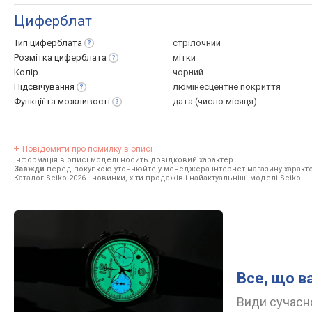
Циферблат
Тип
циферблата
стрілочний
Розмітка
циферблата
мітки
Колір
чорний
Підсвічування
люмінесцентне покриття
Функції та
можливості
дата (число місяця)
Повідомити про помилку в описі
Інформація в описі моделі носить довідковий характер.
Завжди
перед покупкою уточнюйте у менеджера інтернет-магазину характе
Каталог Seiko 2026
- новинки, хіти продажів і найактуальніші моделі Seiko.
Все, що в
Види сучасно