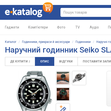
Гаджети
Комп'ютери
Фото
TV
Аудіо
П
Каталог
/
Годинники, прикраси й аксесуари
/
Годинники
/
Наручні г
Наручний годинник Seiko S
ДЕ КУПИТИ
ОПИС
ВІДГУКИ
ПОСТАВИТИ ЗАП
2