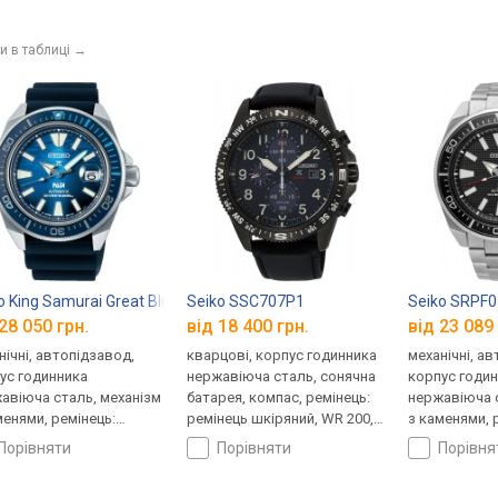
и в таблиці
→
o King Samurai Great Blue PADI Edition SRPJ93K1
Seiko SSC707P1
Seiko SRPF
28 050 грн.
від 18 400 грн.
від 23 089 
нічні, автопідзавод,
кварцові, корпус годинника
механічні, а
ус годинника
нержавіюча сталь, сонячна
корпус годи
авіюча сталь, механізм
батарея, компас, ремінець:
нержавіюча с
менями, ремінець:
ремінець шкіряний, WR 200,
з каменями, 
нець каучук, WR 100,
Японія
браслет стал
порівняти
порівняти
порівн
ія
Японія