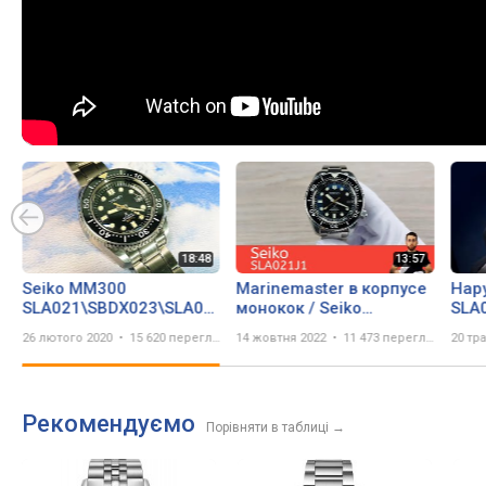
Seiko MM300
Marinemaster в корпусе
Нар
SLA021\SBDX023\SLA021J1
монокок / Seiko
SLA
MarineMaster Full
SLA021J1
"Pro
26 лютого 2020
15 620 переглядів
14 жовтня 2022
11 473 перегляда
20 тр
Review
Рекомендуємо
Порівняти в таблиці
→