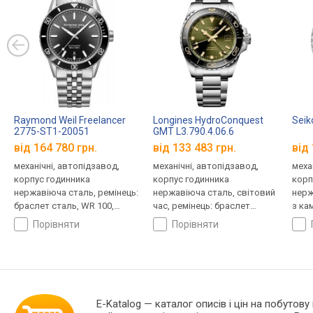
Raymond Weil Freelancer
Longines HydroConquest
Seik
2775-ST1-20051
GMT L3.790.4.06.6
від 164 780 грн.
від 133 483 грн.
від 
механічні, автопідзавод,
механічні, автопідзавод,
меха
корпус годинника
корпус годинника
корп
нержавіюча сталь, ремінець:
нержавіюча сталь, світовий
нерж
браслет сталь, WR 100,
час, ремінець: браслет
з ка
Швейцарія
сталь, WR 300, Швейцарія
брас
порівняти
порівняти
Япон
E-Katalog
— каталог описів і цін на побутову