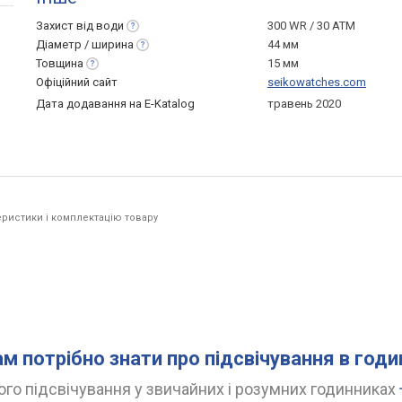
Захист від
води
300 WR / 30 ATM
Діаметр /
ширина
44 мм
Товщина
15 мм
Офіційний сайт
seikowatches.com
Дата додавання на E-Katalog
травень 2020
ристики і комплектацію товару
ам потрібно знати про підсвічування в год
го підсвічування у звичайних і розумних годинниках