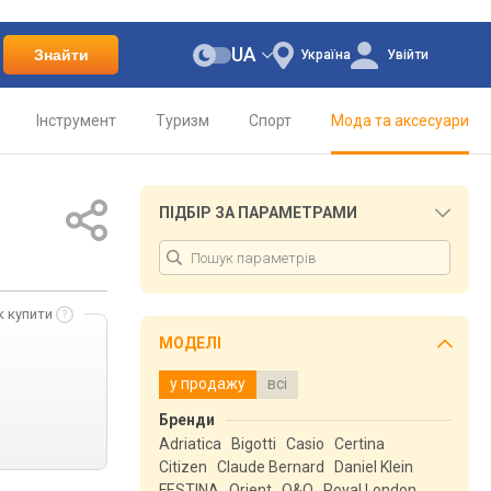
UA
Знайти
Україна
Увійти
Інструмент
Туризм
Спорт
Мода та аксесуари
ПІДБІР ЗА ПАРАМЕТРАМИ
к купити
МОДЕЛІ
у продажу
всі
Бренди
Adriatica
Bigotti
Casio
Certina
Citizen
Claude Bernard
Daniel Klein
FESTINA
Orient
Q&Q
Royal London