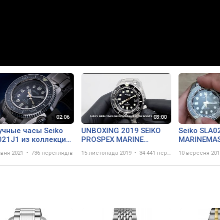
учные часы Seiko
UNBOXING 2019 SEIKO
Seiko SLA0
021J1 из коллекции
PROSPEX MARINE
MARINEMA
spex"
MASTER 300M BLACK
авня 2021
736 переглядів
15 листопада 2019
34 441 перегляд
10 вересня 201
DIAL SLA021J1