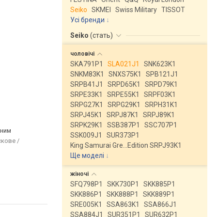
Seiko
SKMEI
Swiss Military
TISSOT
Усі бренди
Seiko
(
стать
)
чоловічі
SKA791P1
SLA021J1
SNK623K1
SNKM83K1
SNXS75K1
SPB121J1
SRPB41J1
SRPD65K1
SRPD79K1
SRPE33K1
SRPE55K1
SRPF03K1
SRPG27K1
SRPG29K1
SRPH31K1
SRPJ45K1
SRPJ87K1
SRPJ89K1
SRPK29K1
SSB387P1
SSC707P1
рним
SSK009J1
SUR373P1
скове /
King Samurai Gre…Edition SRPJ93K1
Ще моделі
↓
жіночі
SFQ798P1
SKK730P1
SKK885P1
SKK886P1
SKK888P1
SKK889P1
SRE005K1
SSA863K1
SSA866J1
SSA884J1
SUR351P1
SUR632P1