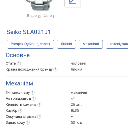
Відео
Фото
13
4
Seiko SLA021J1
Prospex (дайвінг, спорт)
Японія
механічні
автопідза
Основне
Стать
чоловічі
Країна походження
бренду
Японія
Механізм
Тип
механізму
механічні
Автопідзавод
Кількість
каменів
26 шт.
Калібр
8L35
Секундна
стрілка
+
Запас
ходу
50 год