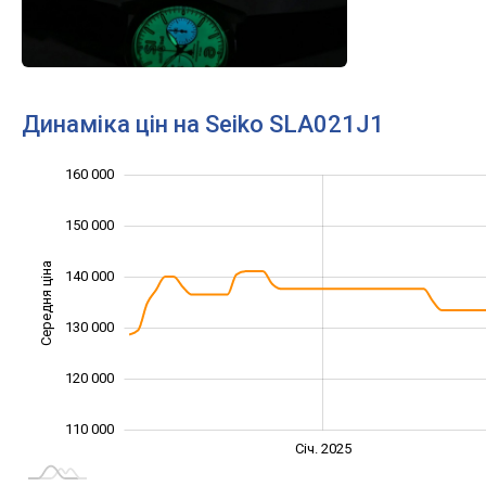
Динаміка цін на Seiko SLA021J1
160 000
100 000
170 000
90 000
150 000
Середня ціна
140 000
110 000
130 000
120 000
110 000
Січ. 2027
Лип.
Січ. 2025
L