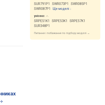
SUR791P1
SWR073P1
SWR085P1
SWR087P1
Ще моделі
↓
унісекс
SRPE51K1
SRPE53K1
SRPE57K1
SUR348P1
Питання і побажання по підбору моделі →
инниках