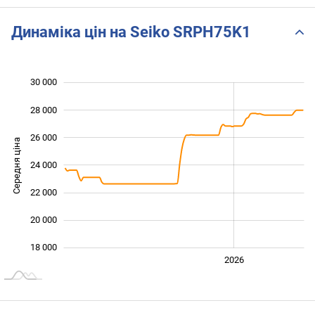
Динаміка цін на Seiko SRPH75K1
30 000
 000
 000
 000
28 000
26 000
Середня ціна
24 000
18 000
22 000
20 000
18 000
2024
2025
2028
2026
L