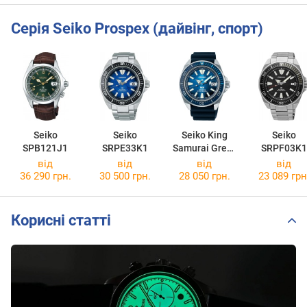
Серія Seiko Prospex (дайвінг, спорт)
Seiko
Seiko
Seiko King
Seiko
SPB121J1
SRPE33K1
Samurai Great
SRPF03K1
Blue PADI
від
від
від
від
Edition
36 290 грн.
30 500 грн.
28 050 грн.
23 089 грн
SRPJ93K1
Корисні статті