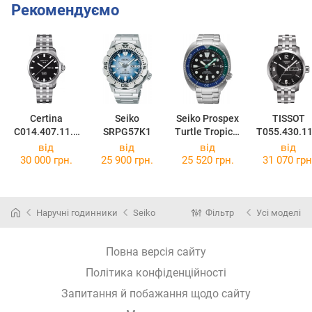
Рекомендуємо
Certina
Seiko
Seiko Prospex
TISSOT
C014.407.11.0
SRPG57K1
Turtle Tropical
T055.430.11
51.00
Lagoon
57.00
від
від
від
від
SRPJ35K1
30 000 грн.
25 900 грн.
25 520 грн.
31 070 грн
Наручні годинники
Seiko
Фільтр
Усі моделі
Повна версія сайту
Політика конфіденційності
Запитання й побажання щодо сайту