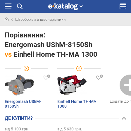
Штроборізи й швонарізники
Шукали
раніше
Порівняння:
Energomash UShM-8150Sh
vs
Einhell Home TH-MA 1300
Energomash UShM-
Einhell Home TH-MA
Додати до 
8150Sh
1300
ДЕ КУПИТИ?
5 103 грн.
5 630 грн.
від
від