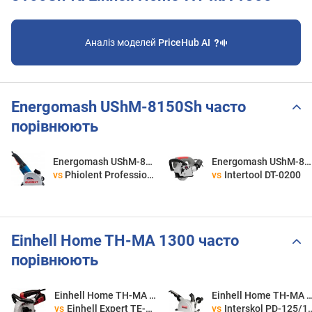
Аналіз моделей
PriceHub AI
Energomash UShM-8150Sh часто
порівнюють
Energomash UShM-8150Sh
Energomash UShM-8150Sh
vs
Phiolent Professional B2-30
vs
Intertool DT-0200
Einhell Home TH-MA 1300 часто
порівнюють
Einhell Home TH-MA 1300
Einhell Home TH-MA
vs
Einhell Expert TE-MA 1500
vs
Interskol PD-125/1400E