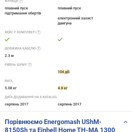
ФУНКЦІЇ
плавний пуск
плавний пуск
підтримання обертів
електронний захист
двигуна
КЕЙС У
КОМПЛЕКТІ
ДОВЖИНА
КАБЕЛЮ
2.3 м
РІВЕНЬ
ШУМУ
104 дБ
ВАГА
5.08 кг
4.8 кг
ДАТА ДОДАВАННЯ НА E-KATALOG
серпень 2017
серпень 2017
Порівнюємо Energomash UShM-
8150Sh та Einhell Home TH-MA 1300