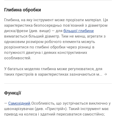
Глибина обробки
Глибина, на яку інструмент може прорізати матеріал. Ця
характеристика безпосередньо пов'язаний з діаметром
диска/фрези (див. вище) — для
більшої глибини
вимагається більший діаметр. Тим не менш, агрегати з
однаковим розміром робочого елемента можуть
розрізнятися по глибині обробки через різниці в
потужності двигуна і деяких конструктивних
особливостей.
У багатьох моделях глибина може регулюватися, для
таких пристроїв в характеристиках зазначаються м
...
Функції
—
Самохідний
.Особливість, що зустрічається виключно у
швонарізувачах (див. «Пристрій»). Такий інструмент має
привод на колеса і здатний пересуватися самостійно;