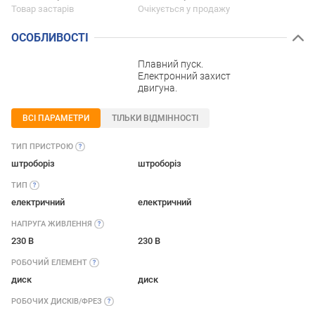
Товар застарів
Очікується у продажу
ОСОБЛИВОСТІ
Плавний пуск.
Електронний захист
двигуна.
ВСІ ПАРАМЕТРИ
ТІЛЬКИ ВІДМІННОСТІ
ТИП
ПРИСТРОЮ
штроборіз
штроборіз
ТИП
електричний
електричний
НАПРУГА
ЖИВЛЕННЯ
230 В
230 В
РОБОЧИЙ
ЕЛЕМЕНТ
диск
диск
РОБОЧИХ
ДИСКІВ/ФРЕЗ