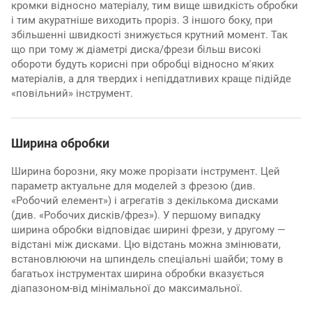
кромки відносно матеріалу, тим вище швидкість обробки
і тим акуратніше виходить проріз. З іншого боку, при
збільшенні швидкості знижується крутний момент. Так
що при тому ж діаметрі диска/фрези більш високі
обороти будуть корисні при обробці відносно м'яких
матеріалів, а для твердих і непіддатливих краще підійде
«повільний» інструмент.
Ширина обробки
Ширина борозни, яку може прорізати інструмент. Цей
параметр актуальне для моделей з фрезою (див.
«Робочий елемент») і агрегатів з декількома дисками
(див. «Робочих дисків/фрез»). У першому випадку
ширина обробки відповідає ширині фрези, у другому —
відстані між дисками. Цю відстань можна змінювати,
встановлюючи на шпиндель спеціальні шайби; тому в
багатьох інструментах ширина обробки вказується
діапазоном-від мінімальної до максимальної.