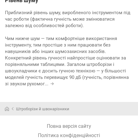
Рівень шуму
Приблизний рівень шуму, виробленого інструментом під
час роботи (фактична гучність може змінюватися
залежно від особливостей роботи).
Чим нижче шум — тим комфортніше використання
інструменту, тим простіше з ним працювати без
навушників або інших шумозахисних засобів.
Конкретний рівень гучності найпростіше оцінювати за
порівняльними таблицями. Загалом штроборізи і
швоукладчики є досить гучною технікою — у більшості
моделей гучність перевищує 90 дБ (гучність, порівнянна
зі звуком рухомог
...
Штроборізи й швонарізники
Повна версія сайту
Політика конфіденційності