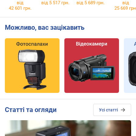
2024
DG
від
від
5 517 грн.
від 5 689 грн.
від
microSDXC 512Gb
42 601 грн.
25 669 грн
Можливо, вас зацікавить
Cтатті та огляди
Усі статті