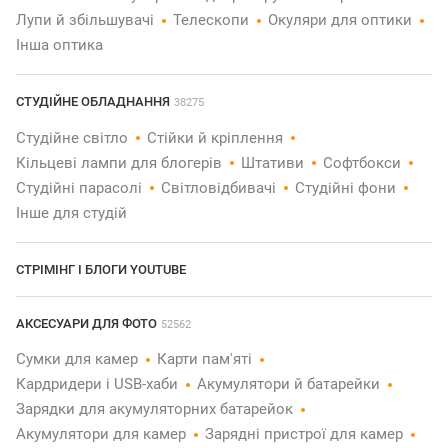
Лупи й збільшувачі
Телескопи
Окуляри для оптики
Інша оптика
СТУДІЙНЕ ОБЛАДНАННЯ
38275
Студійне світло
Стійки й кріплення
Кільцеві лампи для блогерів
Штативи
Софтбокси
Студійні парасолі
Світловідбивачі
Студійні фони
Інше для студій
СТРІМІНГ І БЛОГИ YOUTUBE
АКСЕСУАРИ ДЛЯ ФОТО
52562
Сумки для камер
Карти пам'яті
Кардридери і USB-хаби
Акумулятори й батарейки
Зарядки для акумуляторних батарейок
Акумулятори для камер
Зарядні пристрої для камер