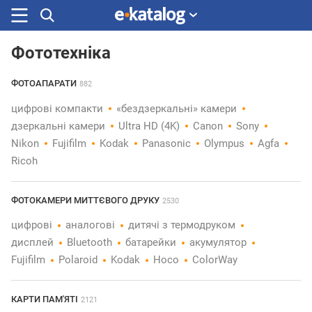
Фототехніка
Шукали
раніше
ФОТОАПАРАТИ
882
цифрові компакти
«бездзеркальні» камери
дзеркальні камери
Ultra HD (4K)
Canon
Sony
Nikon
Fujifilm
Kodak
Panasonic
Olympus
Agfa
Ricoh
ФОТОКАМЕРИ МИТТЄВОГО ДРУКУ
2530
цифрові
аналогові
дитячі з термодруком
дисплей
Bluetooth
батарейки
акумулятор
Fujifilm
Polaroid
Kodak
Hoco
ColorWay
КАРТИ ПАМ'ЯТІ
2121