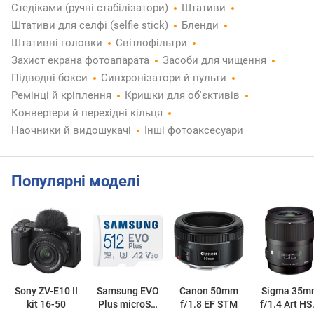
Стедіками (ручні стабілізатори)
Штативи
Штативи для селфі (selfie stick)
Бленди
Штативні головки
Світлофільтри
Захист екрана фотоапарата
Засоби для чищення
Підводні бокси
Синхронізатори й пульти
Ремінці й кріплення
Кришки для об'єктивів
Конвертери й перехідні кільця
Наочники й видошукачі
Інші фотоаксесуари
Популярні моделі
Sony ZV-E10 II
Samsung EVO
Canon 50mm
Sigma 35m
kit 16-50
Plus microSD
f/1.8 EF STM
f/1.4 Art H