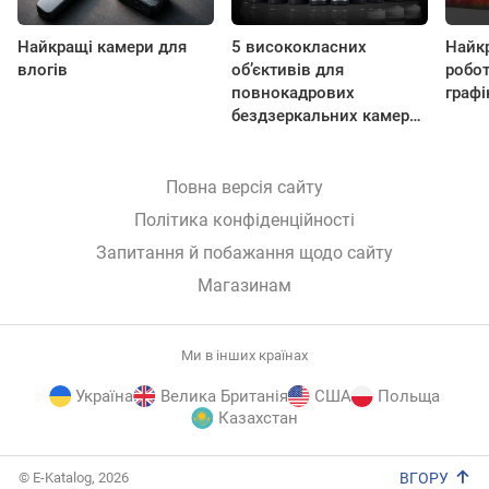
Найкращі камери для
5 висококласних
Найк
влогів
об’єктивів для
робот
повнокадрових
граф
бездзеркальних камер
Canon
Повна версія сайту
Політика конфіденційності
Запитання й побажання щодо сайту
Магазинам
Ми в інших країнах
Україна
Велика Британія
США
Польща
Казахстан
E-
© E-Katalog, 2026
ВГОРУ