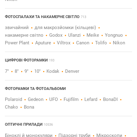
ФОТОСПАЛАХИ ТА НАКАМЕРНЕ СВІТЛО
713
звичайний
для макрозйомки (кільцеві)
накамерне світло
Godox
Ulanzi
Meike
Yongnuo
Power Plant
Aputure
Viltrox
Canon
Tolifo
Nikon
ЦИФРОВІ ФОТОРАМКИ
193
7"
8"
9"
10"
Kodak
Denver
ФОТОРАМКИ ТА ФОТОАЛЬБОМИ
Polaroid
Gedeon
UFO
Fujifilm
Lefard
BonaDI
Chako
Bona
ОПТИЧНІ ПРИЛАДИ
10536
Біноклі й монокуляри
Підзорні труби
Мікроскопи