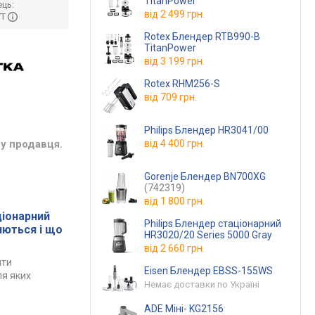
TitanPower
ць:
від
2 499 грн.
УТ
Rotex Блендер RTB990-B
TitanPower
від
3 199 грн.
Rotex RHM256-S
від
709 грн.
Philips Блендер HR3041/00
у продавця.
від
4 400 грн.
Gorenje Блендер BN700XG
(742319)
від
1 800 грн.
ціонарний
Philips Блендер стаціонарний
яються і що
HR3020/20 Series 5000 Gray
від
2 660 грн.
ити
Eisen Блендер EBSS-155WS
ля яких
Немає доставки по Україні
ADE Міні- KG2156