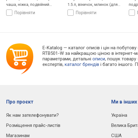
чаша, ніжка, подвійний
1.5 л, віничок, млинок (для
подр
вінчик, ніж подрібнювача
кави)
порівняти
порівняти
E-Katalog
— каталог описів і цін на побутову
RTB501-W за найкращою ціною в інтернет-м
параметрами, детальні
описи
, пошук товару
експертів,
каталог брендів
і багато іншого. 
Про проєкт
Ми в інших
Як нам зателефонувати?
Україна
Розміщення прайс-листів
Велика Брит
Магазинам
США