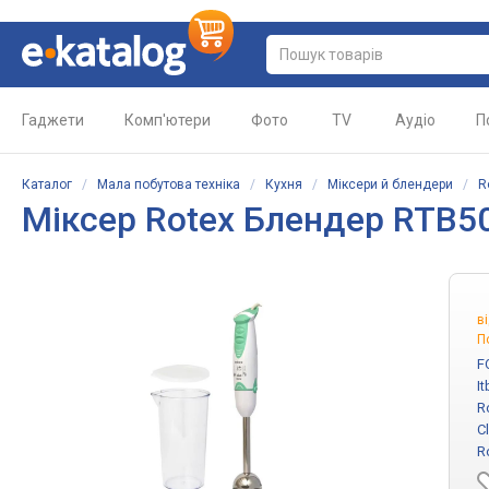
Гаджети
Комп'ютери
Фото
TV
Аудіо
П
Каталог
/
Мала побутова техніка
/
Кухня
/
Міксери й блендери
/
R
Міксер Rotex Блендер RTB5
в
П
F
I
R
C
R