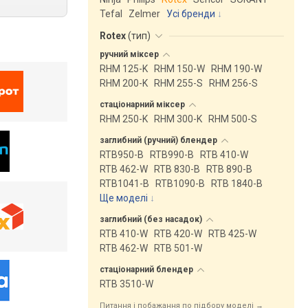
Tefal
Zelmer
Усі бренди
Rotex
(
тип
)
ручний
міксер
RHM 125-K
RHM 150-W
RHM 190-W
RHM 200-K
RHM 255-S
RHM 256-S
стаціонарний
міксер
RHM 250-K
RHM 300-K
RHM 500-S
заглибний (ручний)
блендер
RTB950-B
RTB990-B
RTB 410-W
RTB 462-W
RTB 830-B
RTB 890-B
RTB1041-B
RTB1090-B
RTB 1840-B
Ще моделі
↓
заглибний (без
насадок)
RTB 410-W
RTB 420-W
RTB 425-W
RTB 462-W
RTB 501-W
стаціонарний
блендер
RTB 3510-W
Питання і побажання по підбору моделі →