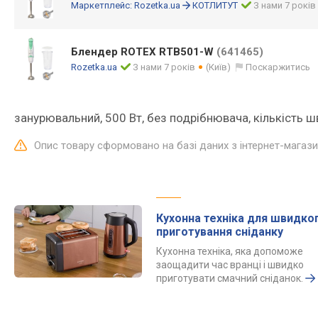
Маркетплейс:
Rozetka.ua
КОТЛИТУТ
З нами 7 років
Блендер ROTEX RTB501-W
(641465)
Rozetka.ua
З нами 7 років
(Київ)
Поскаржитись
занурювальний, 500 Вт, без подрібнювача, кількість шв
Опис товару сформовано на базі даних з інтернет-магаз
Кухонна техніка для швидко
приготування сніданку
Кухонна техніка, яка допоможе
заощадити час вранці і швидко
приготувати смачний сніданок.