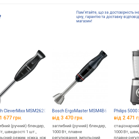
Пам'ятайте, що за достовірність ін
?
ціну, гарантію та доставку відпові
магазин!
h CleverMixx MSM2620B
Bosch ErgoMaster MSM4B670
Philips 5000
1 677 грн.
від 3 470 грн.
від 2 471 г
ибний (ручний) блендер,
заглибний (ручний) блендер,
стаціонарний
Вт, швидкості 1 шт.,
1000 Вт, плавне
1000 Вт, швид
льсний режим, ніжка, ніж
регулювання, імпульсний
плавне регу