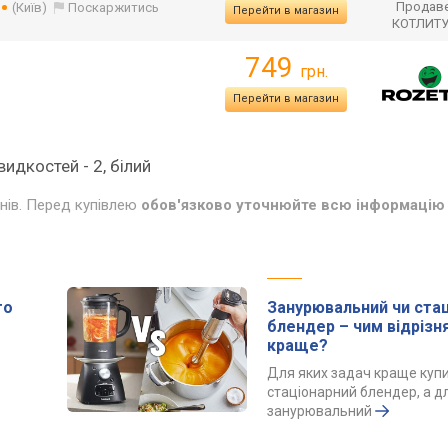
Продаве
(Київ)
Поскаржитись
Перейти в магазин
КОТЛИТ
749
грн.
Перейти в магазин
идкостей - 2, білий
инів. Перед купівлею
обов'язково уточнюйте всю інформацію 
го
Занурювальний чи ста
блендер – чим відрізн
краще?
Для яких задач краще куп
стаціонарний блендер, а д
занурювальний