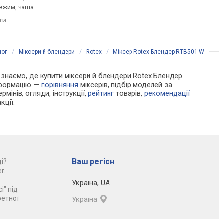
режим, чаша
імпульсний режим, ніжка,
турборежим, імпульс
віничок, ніж подрібнювача
режим, ніжка, віничок
яти
порівняти
порівняти
подрібнювача, ніж д
льоду
лог
/
Міксери й блендери
/
Rotex
/
Міксер Rotex Блендер RTB501-W
Ми знаємо, де купити міксери й блендери Rotex Блендер
інформацію —
порівняння
міксерів, підбір моделей за
рмінів, огляди, інструкції,
рейтинг
товарів,
рекомендації
кції.
Ваш регіон
і?
r.
Україна
,
UA
і" під
ретної
Україна