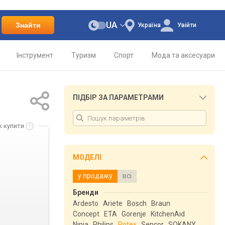
UA
Знайти
Україна
Увійти
Інструмент
Туризм
Спорт
Мода та аксесуари
ПІДБІР ЗА ПАРАМЕТРАМИ
к купити
МОДЕЛІ
у продажу
всі
Бренди
Ardesto
Ariete
Bosch
Braun
Concept
ETA
Gorenje
KitchenAid
Ninja
Philips
Rotex
Sencor
SOKANY