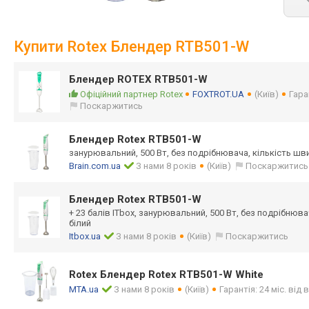
Купити Rotex Блендер RTB501-W
Блендер ROTEX RTB501-W
Офіційний партнер Rotex
FOXTROT.UA
(Київ)
Гара
Поскаржитись
Блендер Rotex RTB501-W
занурювальний, 500 Вт, без подрібнювача, кількість шви
Brain.com.ua
З нами 8 років
(Київ)
Поскаржитись
Блендер Rotex RTB501-W
+ 23 балів ITbox, занурювальний, 500 Вт, без подрібнювач
білий
Itbox.ua
З нами 8 років
(Київ)
Поскаржитись
Rotex Блендер Rotex RTB501-W White
MTA.ua
З нами 8 років
(Київ)
Гарантія: 24 міс. від