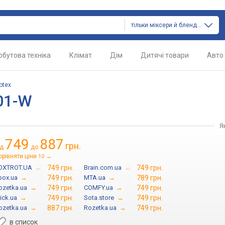
тільки міксери й блендери
обутова техніка
Клімат
Дім
Дитячі товари
Авто
otex
01-W
Я
749
887
грн.
ід
до
орівняти ціни
→
10
OXTROT.UA
→
749 грн.
Brain.com.ua
→
749 грн.
tbox.ua
→
749 грн.
MTA.ua
→
789 грн.
ozetka.ua
→
749 грн.
COMFY.ua
→
749 грн.
lick.ua
→
749 грн.
Sota.store
→
749 грн.
ozetka.ua
→
887 грн.
Rozetka.ua
→
749 грн.
в список