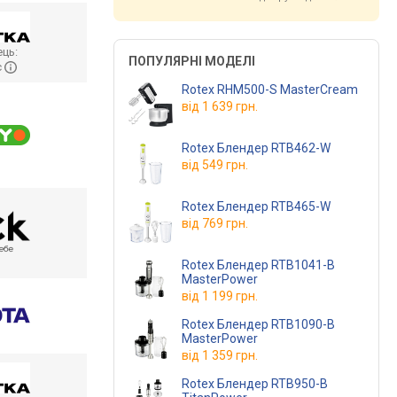
ць:
ПОПУЛЯРНІ МОДЕЛІ
с
Rotex RHM500-S MasterCream
від
1 639 грн.
Rotex Блендер RTB462-W
від
549 грн.
Rotex Блендер RTB465-W
від
769 грн.
Rotex Блендер RTB1041-B
MasterPower
від
1 199 грн.
Rotex Блендер RTB1090-B
MasterPower
від
1 359 грн.
Rotex Блендер RTB950-B