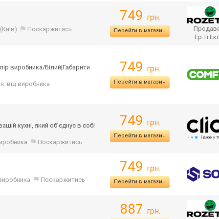
749
грн.
Продаве
(Київ)
Поскаржитись
Перейти в магазин
Ер.Ті.Ек
749
лір виробника/Білий
|Габарити
грн.
Перейти в магазин
ія: від виробника
749
грн.
ашій кухні, який об’єднує в собі
Перейти в магазин
 виробника
Поскаржитись
749
грн.
д виробника
Поскаржитись
Перейти в магазин
887
грн.