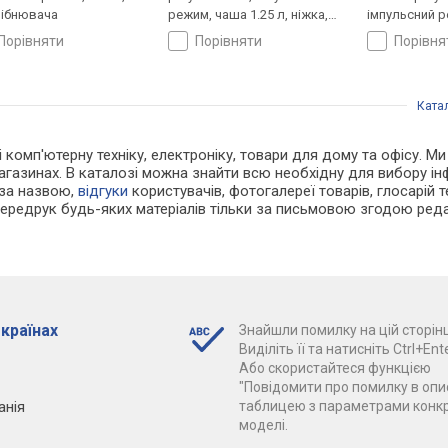
ібнювача
режим, чаша 1.25 л, ніжка,
імпульсний 
віничок, ніж подрібнювача, 4
1.5 л
порівняти
порівняти
порівн
диски для шатківниці /
нарізки
Ката
 і комп'ютерну техніку, електроніку, товари для дому та офісу. 
агазинах. В каталозі можна знайти всю необхідну для вибору 
 за назвою,
відгуки
користувачів, фотогалереї товарів, глосарій те
Передрук будь-яких матеріалів тільки за письмовою згодою реда
 країнах
Знайшли помилку на цій сторінц
Виділіть її та натисніть Ctrl+Ente
Або скористайтеся функцією
"Повідомити про помилку в опис
анія
таблицею з параметрами конк
моделі.