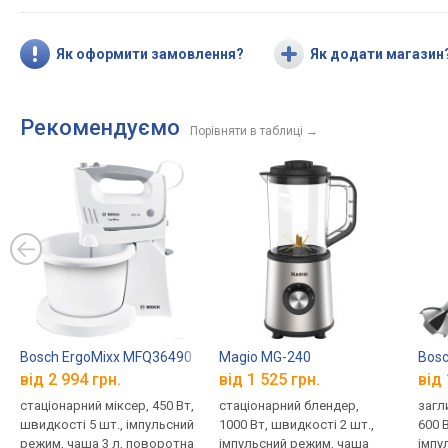
Як оформити замовлення?
Як додати магазин
Рекомендуємо
Порівняти в таблиці
→
Bosch ErgoMixx MFQ36490
Magio MG-240
Bosc
від 2 994 грн.
від 1 525 грн.
від 
стаціонарний міксер, 450 Вт,
стаціонарний блендер,
загл
швидкості 5 шт., імпульсний
1000 Вт, швидкості 2 шт.,
600 
режим, чаша 3 л, поворотна
імпульсний режим, чаша
імпу