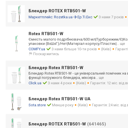
Блендер ROTEX RTB501-W
Маркетплейс:
Rozetka.ua
Ер.Ті.Екс
З нами 7 років
Rotex RTB501-W
Ємність малого подрібнювача/60
0 мл|Турборежим/Є
|Ко
упаковки (ВхШхГ)/Нет|Мат
еріал корпусу/Пластик
|
... ще
COMFY.ua
З нами більше 10-ти років
(Київ)
Гарант
Поскаржитись
Блендер Rotex RTB501-W
Блендер Rotex RTB501-W - це універсальний помічник на в
функції погружного блендера, міксера
... ще
Click.ua
З нами 4 роки
(Київ)
Гарантія: 12 міс. від
Блендер Rotex RTB501-W UA
Sota.store
Менше року
(Київ)
Гарантія: 24 міс. ві
Блендер ROTEX RTB501-W
(641465)