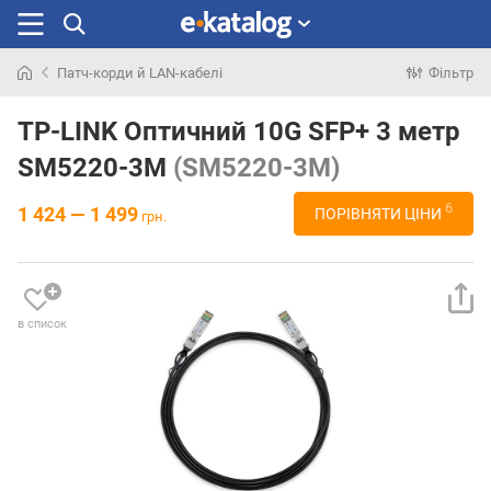
Патч-корди й LAN-кабелі
Фільтр
Шукали
раніше
TP-LINK Оптичний 10G SFP+ 3 метр
SM5220-3M
(SM5220-3M)
6
1 424 — 1 499
ПОРІВНЯТИ ЦІНИ
грн.
в список