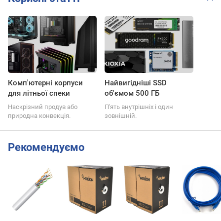
Комп'ютерні корпуси
Найвигідніші SSD
для літньої спеки
об'ємом 500 ГБ
Наскрізний продув або
П'ять внутрішніх і один
природна конвекція.
зовнішній.
Рекомендуємо