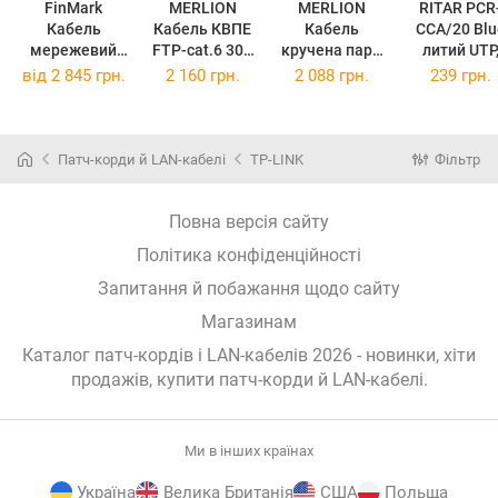
FinMark
MERLION
MERLION
RITAR PCR-
Кабель
Кабель КВПЕ
Кабель
CCA/20 Blu
мережевий
FTP-cat.6 305
кручена пара
литий UTP
UTP 100м
м
КНПЕ FTP-
CCA, RJ45
від
2 845 грн.
2 160 грн.
2 088 грн.
239 грн.
CAT5e 4P
KVPEMLCCA60
cat.6 305м
Cat.5e, 20м
24AWG PVC W
54305W
White
Pull Box
(KVPEMLCCA0
KNPEMLCCA60
163143
6054305W)
54305W
Патч-корди й LAN-кабелі
TP-LINK
Фільтр
(163143)
(KNPEMLCCA6
054305W)
Повна версія сайту
Політика конфіденційності
Запитання й побажання щодо сайту
Магазинам
Каталог патч-кордів і LAN-кабелів 2026 - новинки, хіти
продажів,
купити патч-корди й LAN-кабелі
.
Ми в інших країнах
Україна
Велика Британія
США
Польща