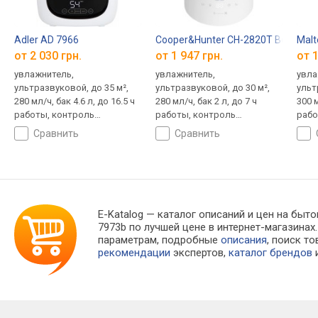
Adler AD 7966
Cooper&Hunter CH-2820T Bora Bor
Malt
от 2 030 грн.
от 1 947 грн.
от 1
увлажнитель,
увлажнитель,
увла
ультразвуковой, до 35 м²,
ультразвуковой, до 30 м²,
ульт
280 мл/ч, бак 4.6 л, до 16.5 ч
280 мл/ч, бак 2 л, до 7 ч
300 м
работы, контроль
работы, контроль
рабо
влажности (гигростат),
влажности (гигростат),
влаж
сравнить
сравнить
ароматизатор, ночной
ароматизатор, ночной
иони
режим, верхний долив
режим
ночн
E-Katalog
— каталог описаний и цен на быто
7973b по лучшей цене в интернет-магазин
параметрам, подробные
описания
, поиск т
рекомендации
экспертов,
каталог брендов
и