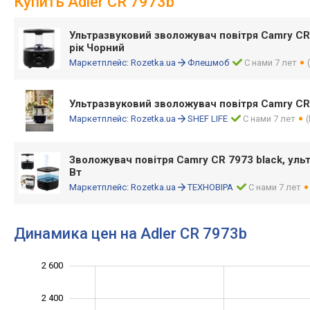
Купить Adler CR 7973b
Ультразвуковий зволожувач повітря Camry CR
рік Чорний
Маркетплейс:
Rozetka.ua
Флешмоб
С нами 7 лет
Ультразвуковий зволожувач повітря Сamry СR
Маркетплейс:
Rozetka.ua
SHEF LIFE
С нами 7 лет
Зволожувач повітря Camry CR 7973 black, ульт
Вт
Маркетплейс:
Rozetka.ua
ТЕХНОВІРА
С нами 7 лет
Динамика цен на Adler CR 7973b
2 600
1 200
1 400
2 800
2 400