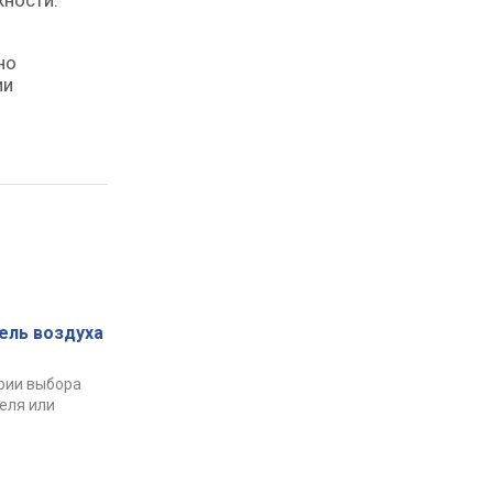
жности.
но
ии
ель воздуха
рии выбора
еля или