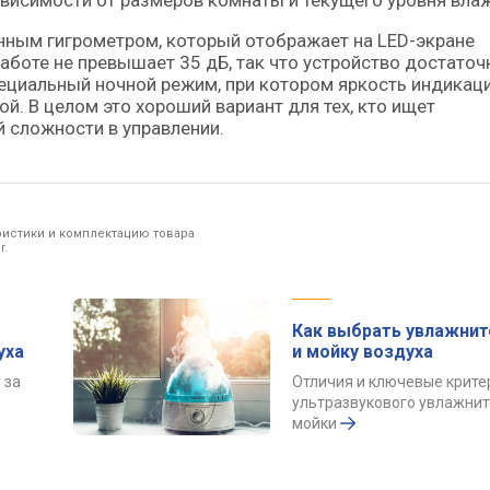
висимости от размеров комнаты и текущего уровня вла
нным гигрометром, который отображает на LED-экране
аботе не превышает 35 дБ, так что устройство достаточ
пециальный ночной режим, при котором яркость индикац
й. В целом это хороший вариант для тех, кто ищет
 сложности в управлении.
ристики и комплектацию товара
r.
Как выбрать увлажнит
уха
и мойку воздуха
 за
Отличия и ключевые крите
ультразвукового увлажнит
мойки