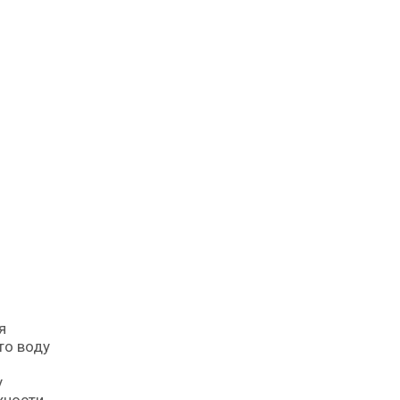
то воду
у