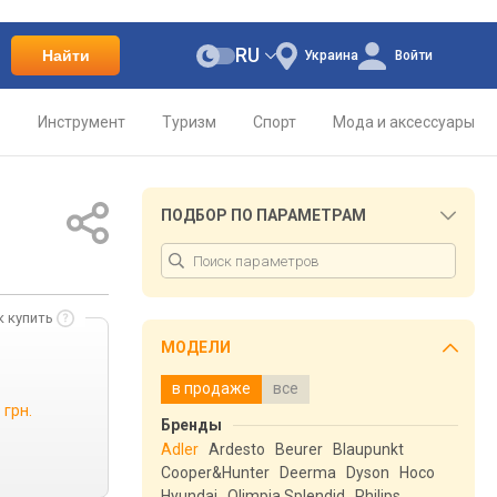
RU
Найти
Украина
Войти
о
Инструмент
Туризм
Спорт
Мода и аксессуары
ПОДБОР ПО ПАРАМЕТРАМ
к купить
МОДЕЛИ
в продаже
все
 грн.
Бренды
Adler
Ardesto
Beurer
Blaupunkt
Cooper&Hunter
Deerma
Dyson
Hoco
Hyundai
Olimpia Splendid
Philips