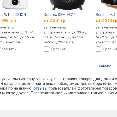
a
ec WT-5000-ION
Deerma DEM-F327
Berdsen BD
 999 грн.
от 2 301 грн.
от 2 213 гр
жнитель,
увлажнитель,
увлажнитель
развуковой, до 35 м²,
ультразвуковой, до 30 м²,
ультразвуков
л/ч, бак 5 л, до 16.7 ч
300 мл/ч, бак 5 л, до 16 ч
бак 2.6 л, до
ты, контроль
работы, УФ-лампа,
контроль вл
ности (гигростат),
контроль влажности
(гигростат),
сравнить
сравнить
сравни
затор, ароматизатор,
(гигростат), ароматизатор
ароматизато
ой режим
режим, верх
Каталог
/
вую и компьютерную технику, электронику, товары для дома и о
ах. В каталоге можно найти всю необходимую для выбора инфо
овара по названию,
отзывы
пользователей, фотогалереи товаров,
 многое другое. Перепечатка любых материалов только с пись