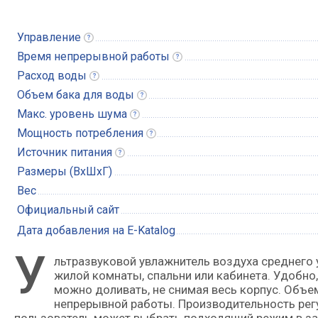
Управление
Время непрерывной
работы
Расход
воды
Объем бака для
воды
Макс. уровень
шума
Мощность
потребления
Источник
питания
Размеры (ВхШхГ)
Вес
Официальный сайт
Дата добавления на E-Katalog
У
льтразвуковой увлажнитель воздуха среднего уровня с функцией ароматизатора, который подойдет для
жилой комнаты, спальни или кабинета. Удобно,
можно доливать, не снимая весь корпус. Объем
непрерывной работы. Производительность регул