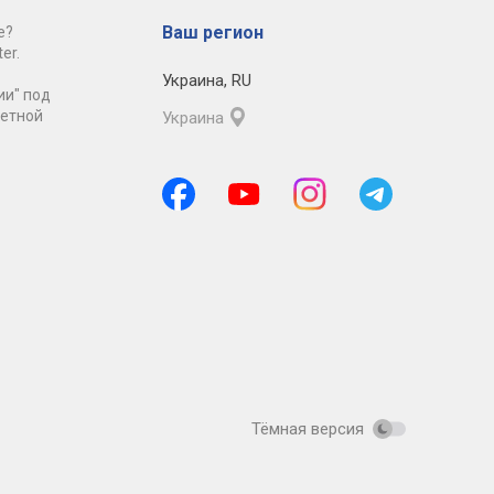
Ваш регион
е?
er.
Украина
,
RU
ии" под
ретной
Украина
Тёмная версия