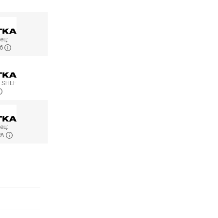
ец:
б
:
SHEF
ец:
РА