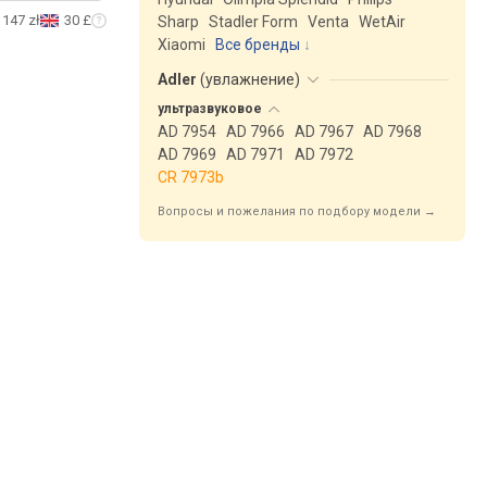
147 zł
30 £
Sharp
Stadler Form
Venta
WetAir
Xiaomi
Все бренды
Adler
(
увлажнение
)
ультразвуковое
AD 7954
AD 7966
AD 7967
AD 7968
AD 7969
AD 7971
AD 7972
CR 7973b
Вопросы и пожелания по подбору модели →