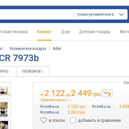
только увлажнители воздуха
товая техника
Климат
Дом
Детские товары
Авт
ат
/
Увлажнители воздуха
/
Adler
 CR 7973b
ПРОС
ПОЛЕЗНОЕ
1
Ка
2 122
2 449
грн.
от
до
Сравнить цены
→
3
Rozetka.ua
→
2 122 грн.
Rozetka.ua
→
2 449
Rozetka.ua
→
2 262 грн.
в список
добавить в сравнение