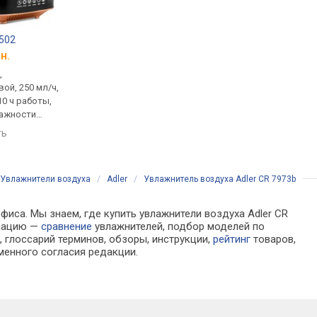
-502
Cooper&Hunter CH-3040TU Crete
Hyundai HUM283
н.
от 2 152 грн.
от 2 455 грн.
,
увлажнитель,
увлажнитель,
ой, 250 мл/ч,
ультразвуковой, до 40 м²,
ультразвуковой, до 3
 10 ч работы,
300 мл/ч, бак 4 л, до 13 ч
300 мл/ч, бак 3 л, до 
ажности
работы, контроль
работы, контроль
 ионизатор,
влажности (гигростат),
влажности (гигроста
ть
сравнить
сравнить
р, ночной
ароматизатор, ночной
ионизатор, ароматиз
ний долив
режим, верхний долив
верхний долив
Увлажнители воздуха
/
Adler
/
Увлажнитель воздуха Adler CR 7973b
фиса. Мы знаем, где купить увлажнители воздуха Adler CR
рмацию —
сравнение
увлажнителей, подбор моделей по
 глоссарий терминов, обзоры, инструкции,
рейтинг
товаров,
менного согласия редакции.