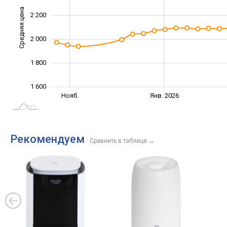
Средняя цена
2 200
1 600
2 000
1 800
1 600
Сент.
Сент.
Нояб.
Янв. 2026
L
Рекомендуем
Сравнить в таблице
→