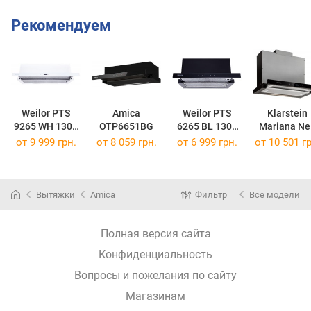
Рекомендуем
Weilor PTS
Amica
Weilor PTS
Klarstein
9265 WH 1300
OTP6651BG
6265 BL 1300
Mariana Ne
LED Strip
LED Strip
60 BK
от 9 999 грн.
от 8 059 грн.
от 6 999 грн.
от 10 501 гр
Вытяжки
Amica
Фильтр
Все модели
Полная версия сайта
Конфиденциальность
Вопросы и пожелания по сайту
Магазинам