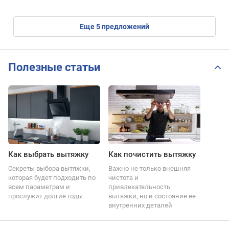
eще
5
предложений
Полезные статьи
Как выбрать вытяжку
Как почистить вытяжку
Секреты выбора вытяжки,
Важно не только внешняя
которая будет подходить по
чистота и
всем параметрам и
привлекательность
прослужит долгие годы
вытяжки, но и состояние ее
внутренних деталей