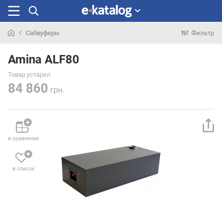
Сабвуферы
Фильтр
Искали
раньше
Amina ALF80
Товар устарел
84 860
грн.
в сравнение
в список