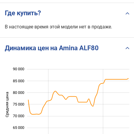
Где купить?
В настоящее время этой модели нет в продаже.
Динамика цен на Amina ALF80
90 000
 000
 000
 000
85 000
80 000
Средняя цена
75 000
60 000
70 000
65 000