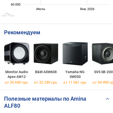
60 000
Янв. 2025
Июль
Июль
Янв. 2026
L
Рекомендуем
Monitor Audio
B&W ASW608
Yamaha NS-
SVS SB-200
Apex AW12
SW050
от 35 690 грн.
от 32 249 грн.
от 11 061 грн.
от 54 499 гр
Полезные материалы по Amina
ALF80