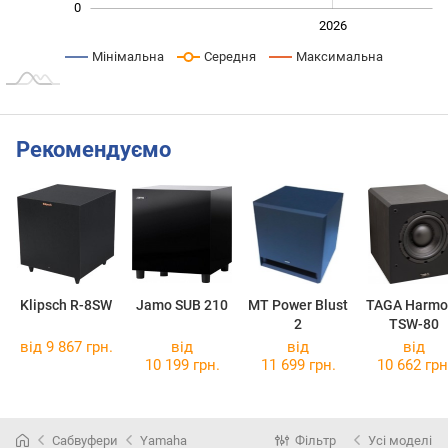
0
2024
2025
2028
2026
L
Мінімальна
Середня
Максимальна
Рекомендуємо
Klipsch R-8SW
Jamo SUB 210
MT Power Blust
TAGA Harmo
2
TSW-80
від 9 867 грн.
від
від
від
10 199 грн.
11 699 грн.
10 662 грн
Сабвуфери
Yamaha
Фільтр
Усі моделі