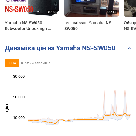
Yamaha NS-SW050
test caisson Yamaha NS
Обзор
Subwoofer Unboxing +
SW050
NS-S
Setup + Test + Return
Динаміка цін на Yamaha NS-SW050
Ціна
К-сть магазинів
30 000
 000
 000
 000
 000
 000
 000
20 000
Ціна
10 000
10 000