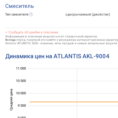
Смеситель
Тип
смесителя
однорычажный (джойстик)
Сообщить об ошибке в описании
Информация в описании модели носит справочный характер.
Всегда
перед покупкой уточняйте у менеджера интернет-магазина характе
Каталог ATLANTIS 2026
- новинки, хиты продаж и самые актуальные модели 
Динамика цен на ATLANTIS AKL-9004
11 000
11 500
7 500
8 000
10 500
Средняя цена
10 000
10 000
9 500
9 000