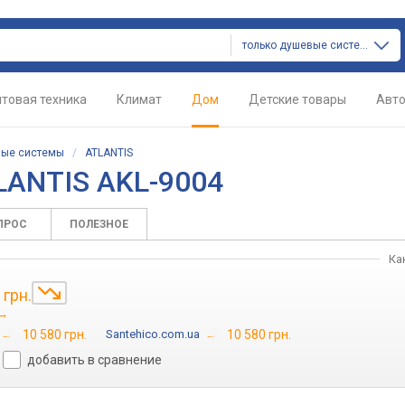
только душевые системы
товая техника
Климат
Дом
Детские товары
Авт
ые системы
/
ATLANTIS
LANTIS AKL-9004
ПРОС
ПОЛЕЗНОЕ
Ка
0
грн.
→
→
10 580 грн.
Santehico.com.ua
→
10 580 грн.
добавить в сравнение