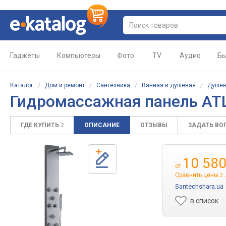
Гаджеты
Компьютеры
Фото
TV
Аудио
Бы
Каталог
/
Дом и ремонт
/
Сантехника
/
Ванная и душевая
/
Душев
Гидромассажная панель AT
ГДЕ КУПИТЬ
ОПИСАНИЕ
ОТЗЫВЫ
ЗАДАТЬ ВО
2
10 58
от
Сравнить цены
2
Santechshara.ua
в список