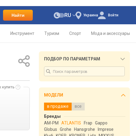
RU
Найти
Украина
Войти
о
Инструмент
Туризм
Спорт
Мода и аксессуары
ПОДБОР ПО ПАРАМЕТРАМ
к купить
МОДЕЛИ
в продаже
все
Бренды
AM-PM
ATLANTIS
Frap
Gappo
Globus
Grohe
Hansgrohe
Imprese
Kludi
KOER
KRONER
Lidz
MIXXUS