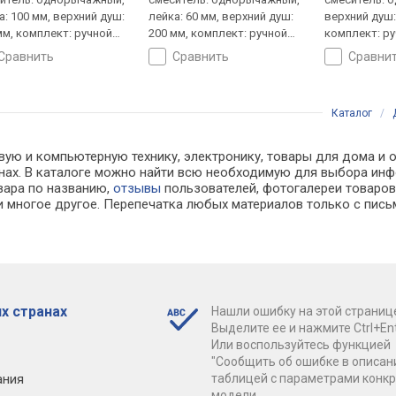
а: 100 мм, верхний душ:
лейка: 60 мм, верхний душ:
верхний душ:
мм, комплект: ручной
200 мм, комплект: ручной
комплект: р
(душевая лейка),
душ (душевая лейка),
(душевая лей
сравнить
сравнить
сравни
итель, шланг,
смеситель, шланг,
шланг, крепл
ление ручного душа
крепление ручного душа
душа
Каталог
/
вую и компьютерную технику, электронику, товары для дома и 
зинах. В каталоге можно найти всю необходимую для выбора и
овара по названию,
отзывы
пользователей, фотогалереи товаров,
 многое другое. Перепечатка любых материалов только с пись
х странах
Нашли ошибку на этой страниц
Выделите ее и нажмите Ctrl+Ent
Или воспользуйтесь функцией
"Сообщить об ошибке в описан
ания
таблицей с параметрами конк
модели.