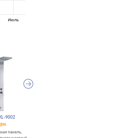
Июль
KL-9002
ATLANTIS AKL-9009
AquaStream 107
грн.
от 10 580 грн.
от 10 580 грн.
ная панель,
гидромассажная панель,
гидромассажная пан
однорычажный,
смеситель: однорычажный,
смеситель: однорыч