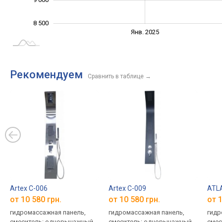
8 500
Янв. 2027
Июль
Янв. 2025
L
Рекомендуем
Сравнить в таблице
→
Artex C-006
Artex C-009
ATL
от 10 580 грн.
от 10 580 грн.
от 1
гидромассажная панель,
гидромассажная панель,
гидр
смеситель: однорычажный,
смеситель: однорычажный,
смес