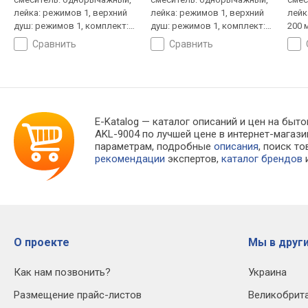
лейка: режимов 1, верхний
лейка: режимов 1, верхний
лейк
душ: режимов 1, комплект:
душ: режимов 1, комплект:
200 
ручной душ (душевая
ручной душ (душевая
душ 
сравнить
сравнить
лейка), смеситель, шланг,
лейка), смеситель, шланг,
смес
крепление ручного душа
крепление ручного душа
креп
E-Katalog
— каталог описаний и цен на быто
AKL-9004 по лучшей цене в интернет-мага
параметрам, подробные
описания
, поиск т
рекомендации
экспертов,
каталог брендов
и
О проекте
Мы в други
Как нам позвонить?
Украина
Размещение прайс-листов
Великобрит