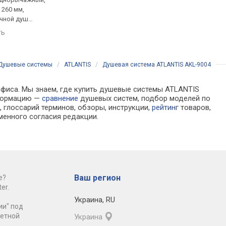
 260 мм,
лейка: 50 мм, верхний душ:
лейка: режимов 1, в
учной душ
180 мм, комплект: ручной
душ: режимов 1, ком
ка), смеситель,
душ (душевая лейка),
ручной душ (душева
ть
сравнить
сравнить
ение ручного
смеситель, шланг,
лейка), смеситель, ш
крепление ручного душа
крепление ручного 
Душевые системы
/
ATLANTIS
/
Душевая система ATLANTIS AKL-9004
офиса. Мы знаем, где купить душевые системы ATLANTIS
нформацию —
сравнение
душевых систем, подбор моделей по
 глоссарий терминов, обзоры, инструкции,
рейтинг
товаров,
менного согласия редакции.
Ваш регион
е?
er.
Украина
,
RU
ии" под
ретной
Украина