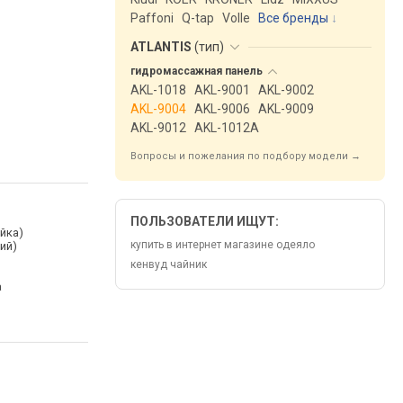
Paffoni
Q-tap
Volle
Все бренды
ATLANTIS
(
тип
)
гидромассажная
панель
AKL-1018
AKL-9001
AKL-9002
AKL-9004
AKL-9006
AKL-9009
AKL-9012
AKL-1012A
Вопросы и пожелания по подбору модели →
ПОЛЬЗОВАТЕЛИ ИЩУТ:
йка)
купить в интернет магазине одеяло
ий)
кенвуд чайник
а