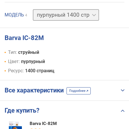
голубой
МОДЕЛЬ
4
1400 стр
желтый
1400 стр
черный
Barva IC-82M
3200 стр
Тип:
струйный
Цвет:
пурпурный
Ресурс:
1400 страниц
Все характеристики
Подробнее
Где купить?
Barva IC-82M