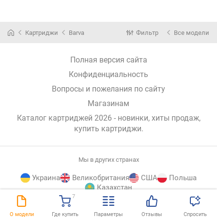
5219B005
Картриджи
Barva
Фильтр
Все модели
Полная версия сайта
Конфиденциальность
Вопросы и пожелания по сайту
Магазинам
Каталог картриджей 2026 - новинки, хиты продаж,
купить картриджи
.
Мы в других странах
Украина
Великобритания
США
Польша
Казахстан
7
E-
© E-Katalog, 2026
НАВЕРХ
О модели
Где купить
Параметры
Отзывы
Спросить