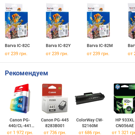
Barva IC-82C
Barva IC-82Y
Barva IC-82M
Bar
от 239 грн.
от 239 грн.
от 239 грн.
от 
Рекомендуем
Canon PG-
Canon PG-445
ColorWay CW-
HP 933XL
440/CL-441
8283B001
S2160M
CN056AE
MULTI
от 1 972 грн.
от 736 грн.
от 686 грн.
от 1 321 гр