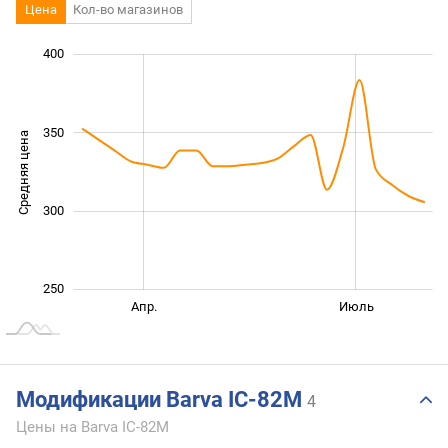
Цена
Кол-во магазинов
220
240
260
280
450
200
150
400
350
Средняя цена
260
300
250
Янв. 2026
Окт.
Апр.
Июль
L
Модификации Barva IC-82M
4
Цены на Barva IC-82M