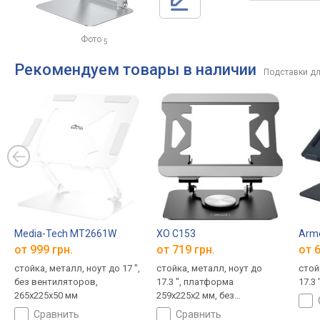
Фото
5
Рекомендуем товары в наличии
Подставки дл
Media-Tech MT2661W
XO C153
Armo
от 999 грн.
от 719 грн.
от 6
стойка, металл, ноут до 17 ",
стойка, металл, ноут до
стой
без вентиляторов,
17.3 ", платформа
17.3 
265x225x50 мм
259х225х2 мм, без
вентиляторов
сравнить
сравнить