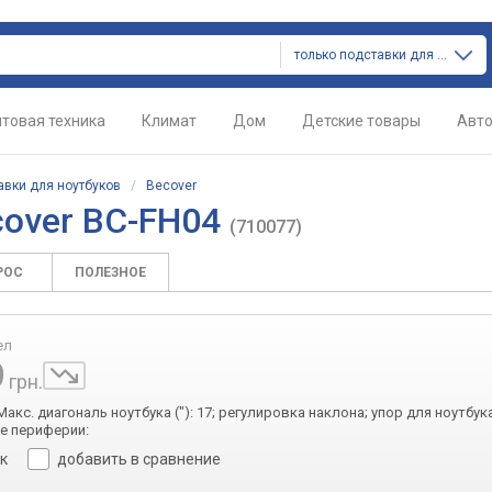
только подставки для ноутбуков
товая техника
Климат
Дом
Детские товары
Авт
авки для ноутбуков
/
Becover
cover BC-FH04
(710077)
РОС
ПОЛЕЗНОЕ
ел
9
грн.
 Макс. диагональ ноутбука ("): 17; регулировка наклона; упор для ноутбука
е периферии:
ок
добавить в сравнение