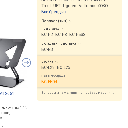
Trust
UFT
Ugreen
Voltronic
XOKO
Все бренды
Becover
(
тип
)
подставка
BC-P2
BC-P3
BC-P633
складная
подставка
BC-N3
стойка
BC-L23
BC-L25
Нет в продаже
BC-FH04
Вопросы и пожелания по подбору модели →
 MT2661
RTAKO RS-CP75A
Ugreen LP966
.
от 1 198 грн.
от 1 049 грн.
л, ноут до 17 ",
стойка, металл, ноут до
стойка, металл, ноут
торов,
17.3 ", платформа
17.3 ", без вентилят
мм
200х240 мм, без
сравнить
вентиляторов
ть
сравнить