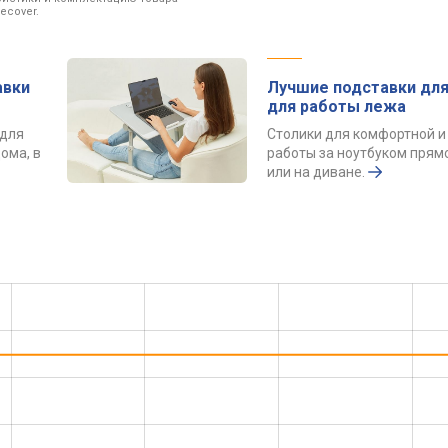
ecover.
авки
Лучшие подставки для
для работы лежа
 для
Столики для комфортной и
ома, в
работы за ноутбуком прямо
или на диване.