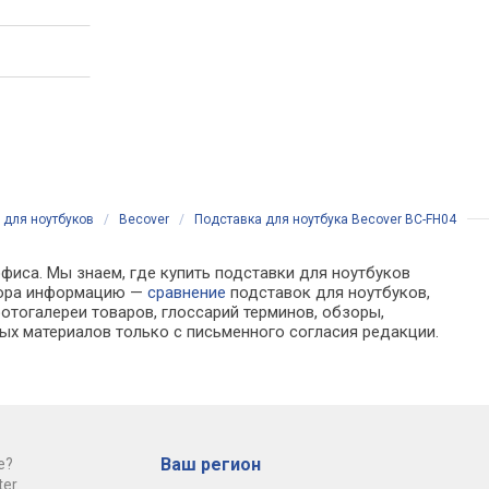
 для ноутбуков
/
Becover
/
Подставка для ноутбука Becover BC-FH04
фиса. Мы знаем, где купить подставки для ноутбуков
ыбора информацию —
сравнение
подставок для ноутбуков,
отогалереи товаров, глоссарий терминов, обзоры,
ых материалов только с письменного согласия редакции.
Ваш регион
е?
er.