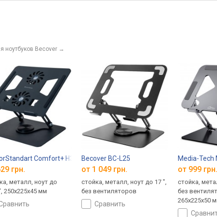
я ноутбуков Becover
→
rStandart Comfort+ H31 Aluminum Graphite
Becover BC-L25
Media-Tech
29 грн.
от 1 049 грн.
от 999 грн
ка, металл, ноут до
стойка, металл, ноут до 17 ",
стойка, метал
", 250х225х45 мм
без вентиляторов
без вентиля
265x225x50 
сравнить
сравнить
сравни