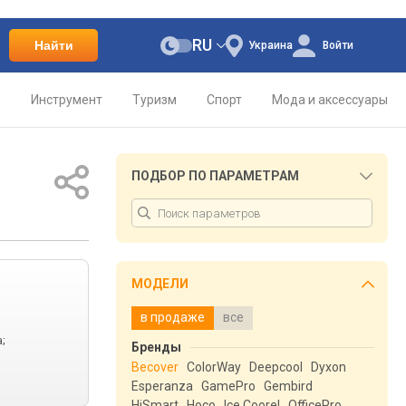
RU
Найти
Украина
Войти
о
Инструмент
Туризм
Спорт
Мода и аксессуары
ПОДБОР ПО ПАРАМЕТРАМ
МОДЕЛИ
в продаже
все
;
Бренды
Becover
ColorWay
Deepcool
Dyxon
Esperanza
GamePro
Gembird
HiSmart
Hoco
Ice Coorel
OfficePro