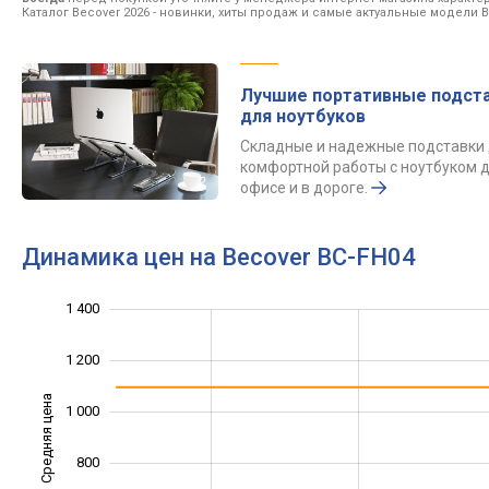
Каталог Becover 2026
- новинки, хиты продаж и самые актуальные модели B
Лучшие портативные подст
для ноутбуков
Складные и надежные подставки
комфортной работы с ноутбуком д
офисе и в дороге.
Динамика цен на Becover BC-FH04
1 800
1 600
200
0
1 400
1 200
Средняя цена
1 000
1 000
800