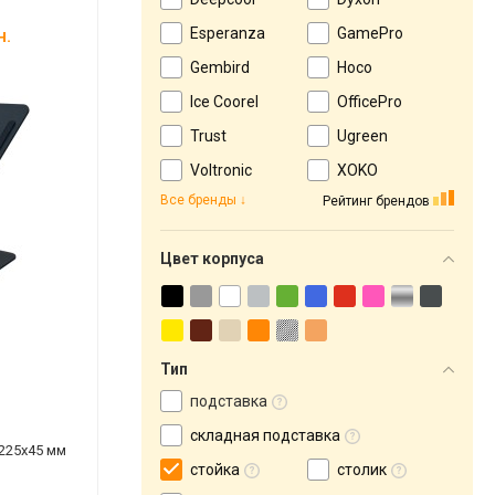
н.
Esperanza
GamePro
Gembird
Hoco
Ice Coorel
OfficePro
Trust
Ugreen
Voltronic
XOKO
Все бренды
Рейтинг брендов
Цвет корпуса
Тип
подставка
складная подставка
х225х45 мм
стойка
столик