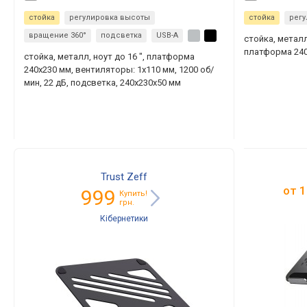
стойка
регулировка высоты
стойка
рег
вращение 360°
подсветка
USB-A
стойка, металл 
платформа 240
стойка, металл, ноут до 16 ", платформа
240x230 мм, вентиляторы: 1х110 мм, 1200 об/
мин, 22 дБ, подсветка, 240x230x50 мм
Trust Zeff
от
1
999
Купить!
грн.
Кібернетики