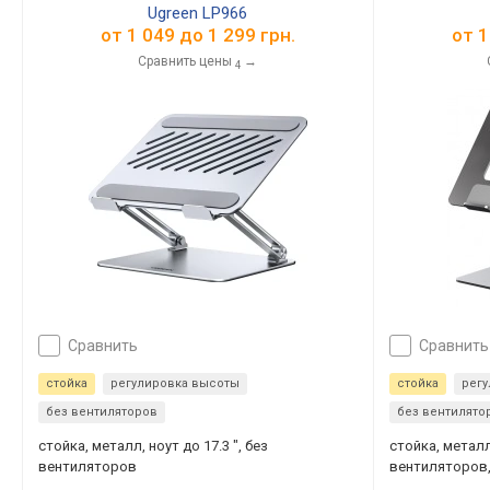
Ugreen LP966
от
1 049
до
1 299
грн.
от
1
Сравнить цены
→
4
сравнить
сравнить
стойка
регулировка высоты
стойка
рег
без вентиляторов
без вентилято
стойка, металл, ноут до 17.3 ", без
стойка, металл,
вентиляторов
вентиляторов,