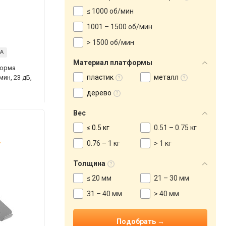
≤ 1000 об/мин
1001 – 1500 об/мин
> 1500 об/мин
-A
Материал платформы
форма
пластик
металл
ин, 23 дБ,
дерево
Вес
≤ 0.5 кг
0.51 – 0.75 кг
.
0.76 – 1 кг
> 1 кг
Толщина
≤ 20 мм
21 – 30 мм
31 – 40 мм
> 40 мм