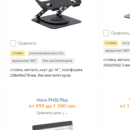
сравнить
сравнить
стойка
рег
вращение 360°
стойка
регулировка высоты
стойка, металл
вращение 360°
без вентиляторов
260x230x2.5 м
стойка, металл, ноут до 16 ", платформа
258x49x278 мм, без вентиляторов
Hoco PH52 Plus
от
999
до
1 500
грн.
от
1
Сравнить цены
→
3