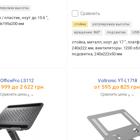
улировка высоты
сравнить
/ пластик, ноут до 15.6 ",
x195x200 мм
стойка
регулировка высоты
вращение 360°
подсветка
USB
стойка, металл, ноут до 17 ", плат
240x222 мм, вентиляторы: 1200 об/м
подсветка, 240x222x50 мм
OfficePro LS112
Voltronic YT-L1718
 999
до
2 622
грн.
от
595
до
825
грн
Сравнить цены
→
Сравнить цены
→
6
4