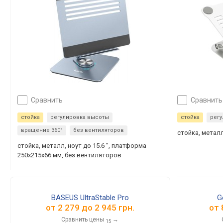
сравнить
сравнить
стойка
регулировка высоты
стойка
рег
вращение 360°
без вентиляторов
стойка, металл
стойка, металл, ноут до 15.6 ", платформа
250x215x66 мм, без вентиляторов
BASEUS UltraStable Pro
G
от
2 279
до
2 945
грн.
от
Сравнить цены
→
15