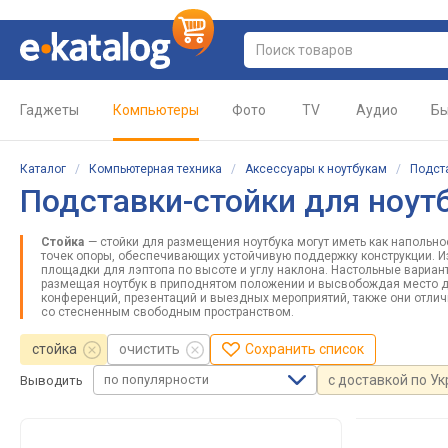
Гаджеты
Компьютеры
Фото
TV
Аудио
Бы
Каталог
/
Компьютерная техника
/
Аксессуары к ноутбукам
/
Подст
Подставки-стойки для ноут
Стойка
— стойки для размещения ноутбука могут иметь как напольное
точек опоры, обеспечивающих устойчивую поддержку конструкции. И
площадки для лэптопа по высоте и углу наклона. Настольные вариан
размещая ноутбук в приподнятом положении и высвобождая место д
конференций, презентаций и выездных мероприятий, также они отли
со стесненным свободным пространством.
стойка
очистить
Сохранить список
по популярности
с доставкой по У
Выводить