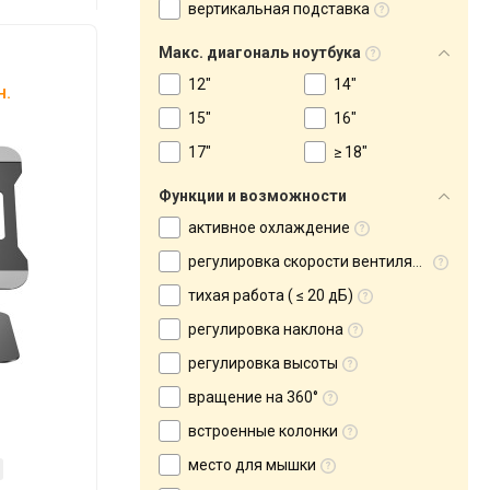
вертикальная подставка
Макс. диагональ ноутбука
12"
14"
н.
15"
16"
17"
≥ 18"
Функции и возможности
активное охлаждение
регулировка скорости вентилятора
тихая работа ( ≤ 20 дБ)
регулировка наклона
регулировка высоты
вращение на 360°
встроенные колонки
место для мышки