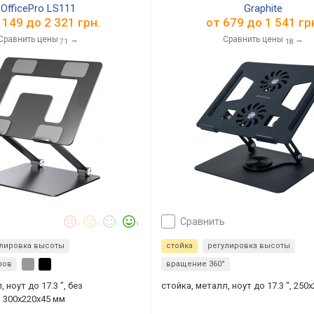
OfficePro LS111
Graphite
 149
до
2 321
грн.
от
679
до
1 541
гр
Сравнить цены
→
Сравнить цены
→
71
18
сравнить
0
0
0
1
улировка высоты
стойка
регулировка высоты
ров
вращение 360°
 ноут до 17.3 ", без
стойка, металл, ноут до 17.3 ", 250
 300х220х45 мм