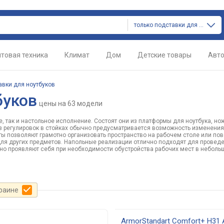
только подставки для ноутбуков
товая техника
Климат
Дом
Детские товары
Авт
авки для ноутбуков
буков
цены
на 63 модели
, так и настольное исполнение. Состоят они из платформы для ноутбука, но
з регулировок в стойках обычно предусматривается возможность изменени
ты позволяют грамотно организовать пространство на рабочем столе или пов
ля других предметов. Напольные реализации отлично подходят для провед
чно проявляют себя при необходимости обустройства рабочих мест в небол
краине
ArmorStandart Comfort+ H31