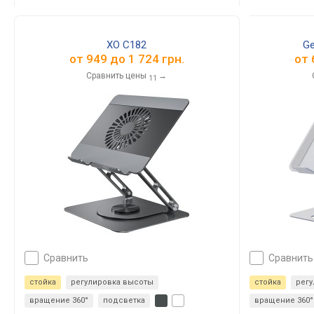
XO C182
Ge
от
949
до
1 724
грн.
от
Сравнить цены
→
11
сравнить
сравнить
стойка
регулировка высоты
стойка
рег
вращение 360°
подсветка
вращение 360°