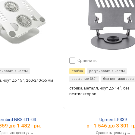
сравнить
улировка высоты
стойка
регулировка высоты
вращение 360°
без вентиляторов
, ноут до 15 ", 260x240x55 мм
стойка, металл, ноут до 14 ", без
вентиляторов
embird NBS-D1-03
Ugreen LP339
859
до
1 482
грн.
от
1 546
до
3 301
гр
Сравнить цены
→
Сравнить цены
→
17
34