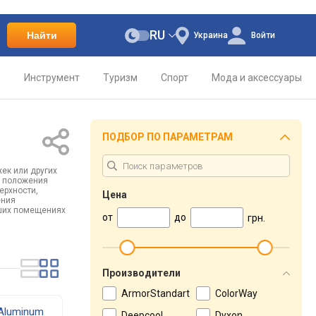
RU
Найти
Украина
Войти
о
Инструмент
Туризм
Спорт
Мода и аксессуары
ПОДБОР ПО ПАРАМЕТРАМ
жек или других
я положения
ерхности,
Цена
ения
ьших помещениях
от
до
грн.
Производители
ArmorStandart
ColorWay
 Aluminum
Deepcool
Dyxon