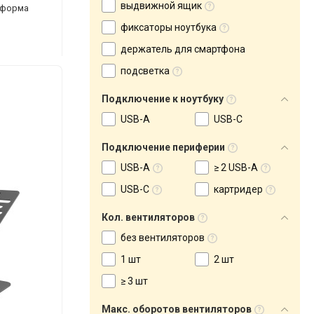
выдвижной ящик
атформа
фиксаторы ноутбука
держатель для смартфона
подсветка
Подключение к ноутбуку
USB-A
USB-C
Подключение периферии
USB-A
≥ 2 USB-A
USB-C
картридер
Кол. вентиляторов
без вентиляторов
1 шт
2 шт
≥ 3 шт
Макс. оборотов вентиляторов