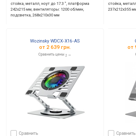
стойка, металл, ноут до 17.3 ", платформа
стойка, металл
242x215 мм, вентиляторы: 1200 об/мин,
237x212x355 м
подсветка, 268х210х30 мм
Wozinsky WDCX-X16-AS
от
2 639 грн.
от
Сравнить цены
→
2
сравнить
сравнить