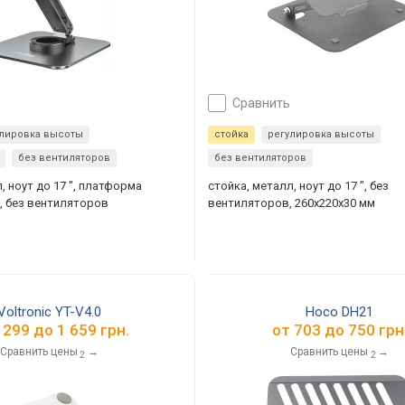
сравнить
улировка высоты
стойка
регулировка высоты
без вентиляторов
без вентиляторов
, ноут до 17 ", платформа
стойка, металл, ноут до 17 ", без
м, без вентиляторов
вентиляторов, 260x220x30 мм
Voltronic YT-V4.0
Hoco DH21
 299
до
1 659
грн.
от
703
до
750
грн
Сравнить цены
→
Сравнить цены
→
2
2