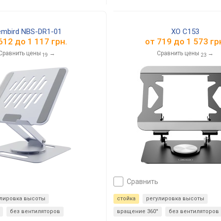
mbird NBS-DR1-01
XO C153
612
до
1 117
грн.
от
719
до
1 573
гр
Сравнить цены
→
Сравнить цены
→
19
23
сравнить
улировка высоты
стойка
регулировка высоты
без вентиляторов
вращение 360°
без вентиляторов