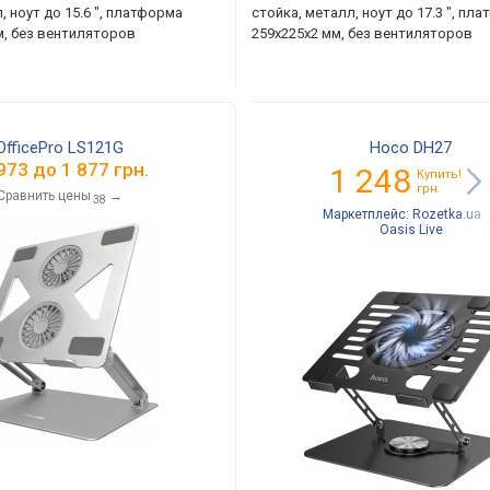
, ноут до 15.6 ", платформа
стойка, металл, ноут до 17.3 ", пл
м, без вентиляторов
259х225х2 мм, без вентиляторов
OfficePro LS121G
Hoco DH27
973
до
1 877
грн.
1 248
Купить!
грн.
Сравнить цены
→
38
Маркетплейс:
Rozetka.ua
Oasis Live