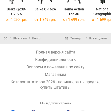
Beike QZSD-
Beike Q-162A
Hama Action
National
Q202A
165 3D
Geographi
NGPH001
от 1 290 грн.
от 1 349 грн.
от 1 699 грн.
от 1 699 гр
Штативы
Benro
Фильтр
Все модели
Полная версия сайта
Конфиденциальность
Вопросы и пожелания по сайту
Магазинам
Каталог штативов 2026 - новинки, хиты продаж,
купить штативы
.
Мы в других странах