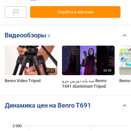
Перейти в магазин
Видеообзоры
6
Benro Video Tripod
سه پایه دوربین بنرو Benro
Benro
T691 Aluminium Tripod
Динамика цен на Benro T691
2 000
 200
600
800