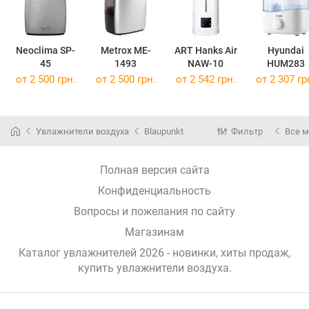
Neoclima SP-
Metrox ME-
ART Hanks Air
Hyundai
45
1493
NAW-10
HUM283
от 2 500 грн.
от 2 500 грн.
от 2 542 грн.
от 2 307 гр
Увлажнители воздуха
Blaupunkt
Фильтр
Все 
Полная версия сайта
Конфиденциальность
Вопросы и пожелания по сайту
Магазинам
Каталог увлажнителей 2026 - новинки, хиты продаж,
купить увлажнители воздуха
.