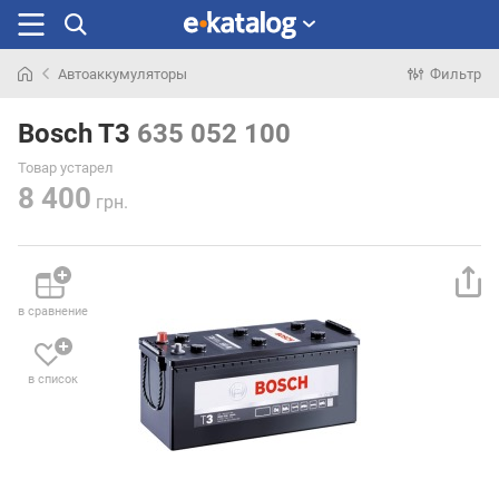
Автоаккумуляторы
Фильтр
Искали
раньше
Bosch T3
635 052 100
Товар устарел
8 400
грн.
в сравнение
в список