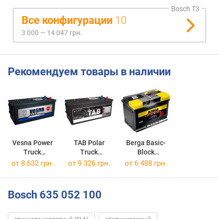
Bosch T3
Все конфигурации
10
3 000 — 14 047 грн.
Рекомендуем товары в наличии
Vesna Power
TAB Polar
Berga Basic-
Truck
Truck
Block
Power Truck 150L
Polar Truck 150L
635 052 100
от
8 632 грн.
от
9 326 грн.
от
6 488 грн.
Bosch 635 052 100