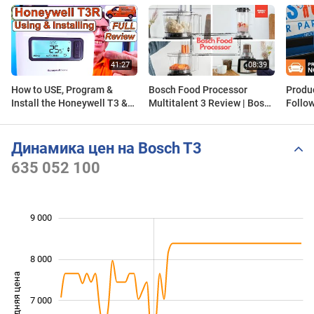
How to USE, Program &
Bosch Food Processor
Produ
Install the Honeywell T3 &
Multitalent 3 Review | Bosch
Follow
T3R Including Wiring-Up.
Product Review
Honeywell Home T3R
Review
Динамика цен на Bosch T3
635 052 100
9 000
 000
 000
 500
 500
 500
 500
 000
8 000
Средняя цена
7 000
5 000