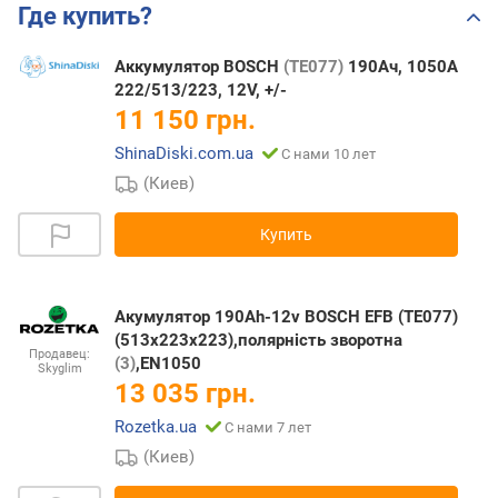
Где купить?
Аккумулятор BOSCH
(TE077)
190Ач, 1050А
222/513/223, 12V, +/-
11 150 грн.
ShinaDiski.com.ua
С нами 10 лет
(Киев)
Купить
Акумулятор 190Ah-12v BOSCH EFB (TE077)
(513x223x223),полярність зворотна
Продавец:
(3)
,EN1050
Skyglim
13 035 грн.
Rozetka.ua
С нами 7 лет
(Киев)