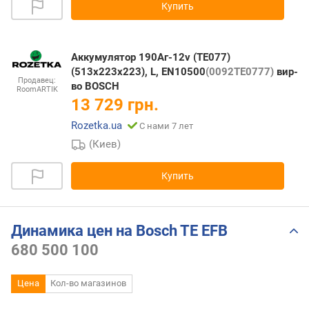
Купить
Аккумулятор 190Аг-12v (TE077)
(513x223x223), L, EN10500
(0092TE0777)
вир-
Продавец:
во BOSCH
RoomARTIK
13 729 грн.
Rozetka.ua
С нами 7 лет
(Киев)
Купить
Динамика цен на Bosch TE EFB
680 500 100
Цена
Кол-во магазинов