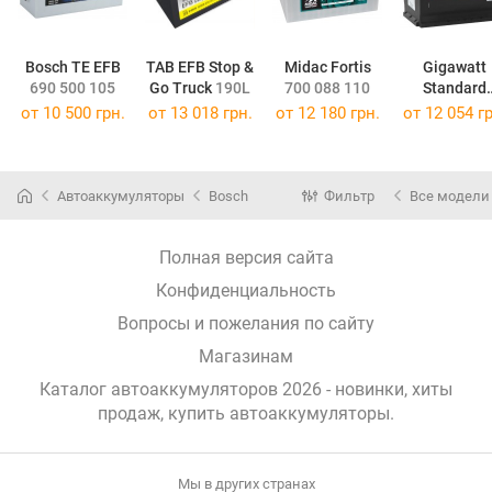
Bosch TE EFB
TAB EFB Stop &
Midac Fortis
Gigawatt
690 500 105
Go Truck
190L
700 088 110
Standard
G180R
от
10 500 грн.
от
13 018 грн.
от
12 180 грн.
от
12 054 гр
Автоаккумуляторы
Bosch
Фильтр
Все модели
Полная версия сайта
Конфиденциальность
Вопросы и пожелания по сайту
Магазинам
Каталог автоаккумуляторов 2026 - новинки, хиты
продаж,
купить автоаккумуляторы
.
Мы в других странах