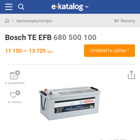
Автоаккумуляторы
Фильтр
Искали
раньше
Bosch TE EFB
680 500 100
3
11 150 — 13 729
СРАВНИТЬ ЦЕНЫ
грн.
в сравнение
в список