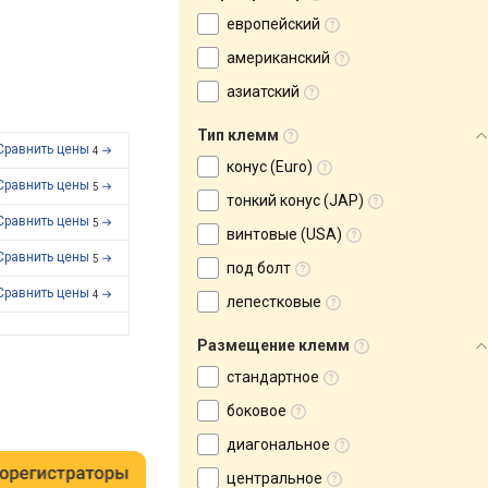
европейский
американский
азиатский
Тип клемм
Сравнить цены
4
конус (Euro)
Сравнить цены
5
тонкий конус (JAP)
Сравнить цены
5
винтовые (USA)
Сравнить цены
5
под болт
Сравнить цены
4
лепестковые
Размещение клемм
стандартное
боковое
диагональное
центральное