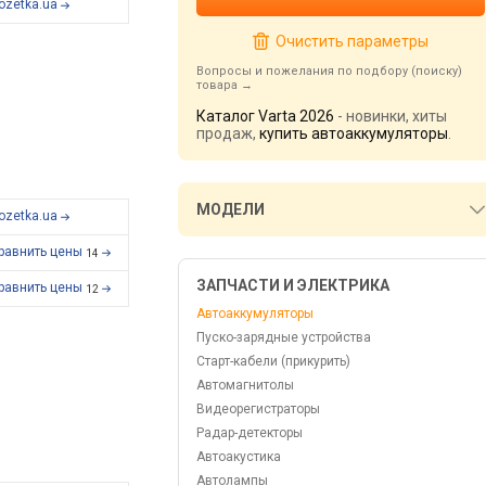
ozetka.ua
Очистить параметры
Вопросы и пожелания по подбору (поиску)
товара
Каталог Varta 2026
- новинки, хиты
продаж,
купить автоаккумуляторы
.
МОДЕЛИ
ozetka.ua
равнить цены
14
ЗАПЧАСТИ И ЭЛЕКТРИКА
равнить цены
12
Автоаккумуляторы
Пуско-зарядные устройства
Старт-кабели (прикурить)
Автомагнитолы
Видеорегистраторы
Радар-детекторы
Автоакустика
Автолампы