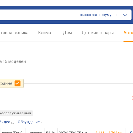
только автоаккумуляторы
товая техника
Климат
Дом
Детские товары
Авт
а 15 моделей
краине
н.
необслуживаемый
Видео
Обсуждение
42
8
С