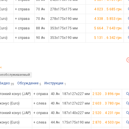
Euro)
+ справа
70 Ач
278x175x175 мм
4 023
..
5 685
грн.
Euro)
+ справа
70 Ач
278x175x190 мм
4 338
..
5 853
грн.
Euro)
+ справа
88 Ач
353x175x175 мм
5 664
..
7 643
грн.
Euro)
+ справа
90 Ач
353x175x190 мм
5 131
..
6 342
грн.
н.
необслуживаемый
Видео
Обсуждение
Инструкции
39
5
1
С
тонкий конус (JAP)
+ справа
40 Ач
187x127x227 мм
2 520
..
3 896
грн.
С
конус (Euro)
+ слева
40 Ач
187x127x227 мм
2 603
..
3 780
грн.
С
тонкий конус (JAP)
+ справа
40 Ач
187x140x227 мм
2 520
..
4 231
грн.
С
конус (Euro)
+ слева
44 Ач
175x175x190 мм
2 870
..
4 503
грн.