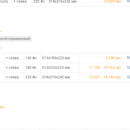
R
Euro)
+ слева
220 Ач
518x276x242 мм
13 533 грн.
н.
необслуживаемый
1
R
+ слева
145 Ач
513x189x223 мм
9 198 грн.
С
+ слева
180 Ач
513x223x223 мм
11 139
..
14 763
грн.
С
+ слева
225 Ач
518x276x242 мм
13 227
..
18 150
грн.
рн.