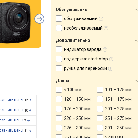
Обслуживание
обслуживаемый
необслуживаемый
Дополнительно
индикатор заряда
поддержка start-stop
ручка для переноски
Длина
≤ 100 мм
101 – 125 мм
126 – 150 мм
151 – 175 мм
равнить цены
12
176 – 200 мм
201 – 225 мм
равнить цены
10
226 – 250 мм
251 – 275 мм
равнить цены
7
276 – 300 мм
301 – 350 мм
равнить цены
11
351 – 400 мм
> 400 мм