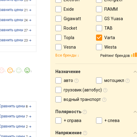
20
Exide
FIAMM
равнить цены
21
Gigawatt
GS Yuasa
равнить цены
24
Rocket
TAB
равнить цены
27
Topla
Varta
равнить цены
23
Vesna
Westa
Все бренды
Рейтинг брендов
Назначение
0
3
0
2
авто
мотоцикл
грузовик (автобус)
водный транспорт
Сравнить цены
8
Полярность
Сравнить цены
7
+ справа
+ слева
Сравнить цены
2
Напряжение
Сравнить цены
7