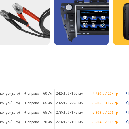
н.
С
конус (Euro)
+ справа
60 Ач
242x175x190 мм
4 720
..
7 204
грн.
С
конус (Euro)
+ справа
65 Ач
232x173x225 мм
5 586
..
8 022
грн.
С
конус (Euro)
+ справа
65 Ач
278x175x175 мм
5 808
..
7 206
грн.
С
конус (Euro)
+ справа
70 Ач
278x175x190 мм
5 634
..
7 915
грн.