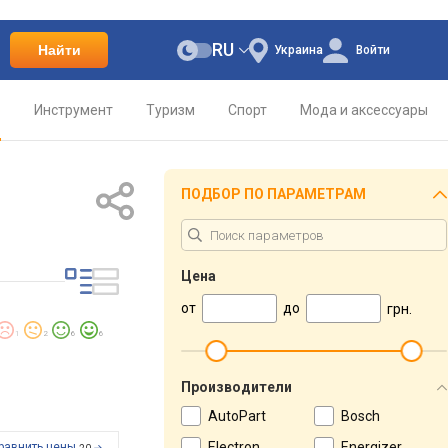
RU
Найти
Украина
Войти
о
Инструмент
Туризм
Спорт
Мода и аксессуары
ПОДБОР ПО ПАРАМЕТРАМ
Цена
от
до
грн.
1
2
6
6
Производители
AutoPart
Bosch
Electron
Energizer
равнить цены