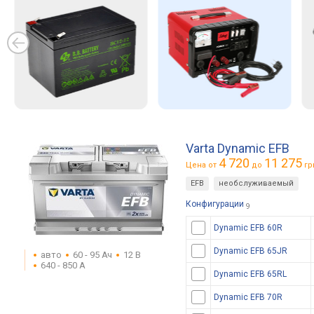
Varta Dynamic EFB
4 720
11 275
Цена от
до
гр
EFB
необслуживаемый
Конфигурации
9
Dynamic EFB 60R
Dynamic EFB 65JR
авто
60 - 95 Ач
12 В
640 - 850 А
Dynamic EFB 65RL
Dynamic EFB 70R