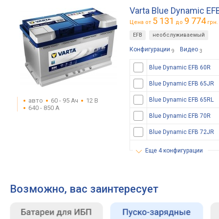
Varta Blue Dynamic EF
5 131
9 774
Цена от
до
грн.
EFB
необслуживаемый
Конфигурации
Видео
9
3
Blue Dynamic EFB 60R
Blue Dynamic EFB 65JR
Blue Dynamic EFB 65RL
авто
60 - 95 Ач
12 В
640 - 850 А
Blue Dynamic EFB 70R
Blue Dynamic EFB 72JR
еще 4 конфигурации
Возможно, вас заинтересует