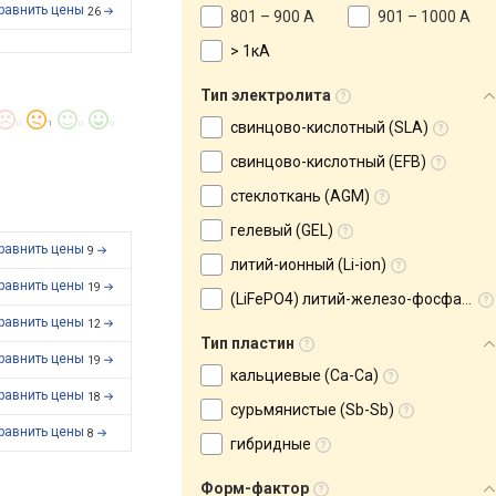
равнить цены
26
801 – 900 А
901 – 1000 А
> 1кА
Тип электролита
0
1
0
0
свинцово-кислотный (SLA)
свинцово-кислотный (EFB)
стеклоткань (AGM)
гелевый (GEL)
равнить цены
9
литий-ионный (Li-ion)
равнить цены
19
(LiFePO4) литий-железо-фосфатный
равнить цены
12
Тип пластин
равнить цены
19
кальциевые (Ca-Ca)
равнить цены
18
сурьмянистые (Sb-Sb)
равнить цены
8
гибридные
Форм-фактор