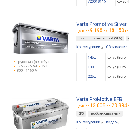
720018115
конус (
Varta Promotive Silver
9 198
18 150
Цена от
до
гр
свинцово-кислотный (SLA)
Конфигурации
Обсуждение
3
145L
конус (Euro)
грузовик (автобус)
145 - 225 Ач
12 В
180L
конус (Euro)
800 - 1150 А
225L
конус (Euro)
Varta ProMotive EFB
13 608
20 394
Цена от
до
г
EFB
необслуживаемый
Конфигурации
Видео
2
2