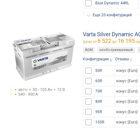
Blue Dynamic 44RL
еще 20 конфигураций
Varta Silver Dynamic 
6 522
16 195
Цена от
до
гр
AGM
необслуживаемый
Конфигурации
Отзывы
6
1
50R
конус (Euro)
60R
конус (Euro)
авто
50 - 105 Ач
12 В
70R
конус (Euro)
540 - 950 А
80R
конус (Euro)
95R
конус (Euro)
105R
конус (Euro)