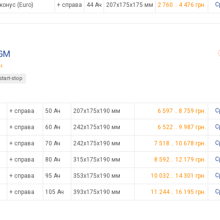
С
конус (Euro)
+ справа
44 Ач
207x175x175 мм
2 760
..
4 476
грн.
AGM
н.
start-stop
С
+ справа
50 Ач
207x175x190 мм
6 597
..
8 759
грн.
С
+ справа
60 Ач
242x175x190 мм
6 522
..
9 987
грн.
С
+ справа
70 Ач
242x175x190 мм
7 518
..
10 678
грн.
С
+ справа
80 Ач
315x175x190 мм
8 592
..
12 179
грн.
С
+ справа
95 Ач
353x175x190 мм
10 032
..
14 301
грн.
С
+ справа
105 Ач
393x175x190 мм
11 244
..
16 195
грн.