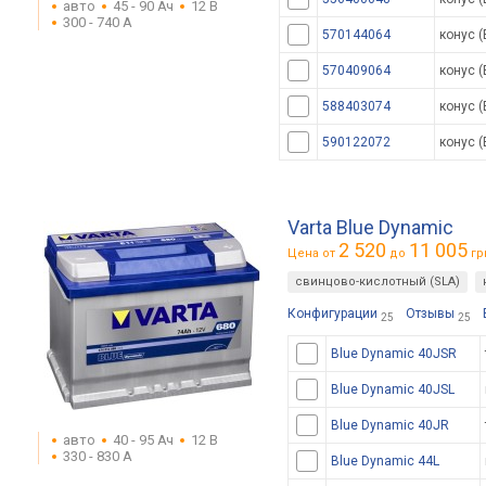
авто
45 - 90 Ач
12 В
300 - 740 А
570144064
конус (
570409064
конус (
588403074
конус (
590122072
конус (
Varta Blue Dynamic
2 520
11 005
Цена от
до
гр
свинцово-кислотный (SLA)
Конфигурации
Отзывы
25
25
Blue Dynamic 40JSR
Blue Dynamic 40JSL
Blue Dynamic 40JR
авто
40 - 95 Ач
12 В
330 - 830 А
Blue Dynamic 44L