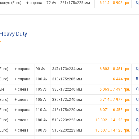
С
конус (Euro)
+ справа
72 Ач
261x175x225 мм
6 114
..
8 905
грн.
/Heavy Duty
н.
С
Euro)
+ справа
90 Ач
347x173x234 мм
6 803
..
8 481
грн.
R
Euro)
+ справа
100 Ач
313x175x205 мм
6 444 грн.
С
ые
+ слева
105 Ач
330x172x240 мм
6 063
..
7 494
грн.
С
Euro)
+ слева
105 Ач
330x172x240 мм
5 714
..
7 977
грн.
С
Euro)
+ справа
110 Ач
413x175x220 мм
6 071
..
6 458
грн.
С
Euro)
+ слева
180 Ач
513x223x223 мм
10 392
..
14 128
грн.
С
Euro)
+ слева
180 Ач
513x223x223 мм
10 607
..
14 123
грн.