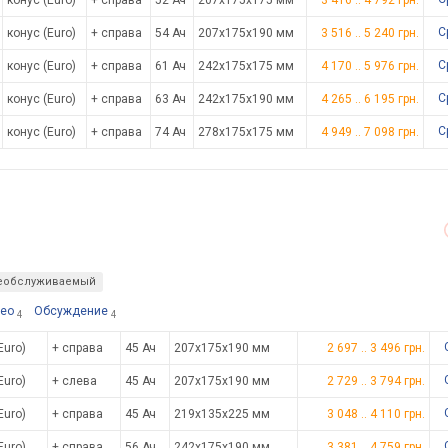
конус (Euro)
+ справа
52 Ач
207x175x175 мм
3 416
..
4 792
грн.
С
конус (Euro)
+ справа
54 Ач
207x175x190 мм
3 516
..
5 240
грн.
С
конус (Euro)
+ справа
61 Ач
242x175x175 мм
4 170
..
5 976
грн.
С
конус (Euro)
+ справа
63 Ач
242x175x190 мм
4 265
..
6 195
грн.
С
конус (Euro)
+ справа
74 Ач
278x175x175 мм
4 949
..
7 098
грн.
еобслуживаемый
ео
Обсуждение
4
4
Euro)
+ справа
45 Ач
207x175x190 мм
2 697
..
3 496
грн.
Euro)
+ слева
45 Ач
207x175x190 мм
2 729
..
3 794
грн.
Euro)
+ справа
45 Ач
219x135x225 мм
3 048
..
4 110
грн.
Euro)
+ справа
56 Ач
242x175x190 мм
3 381
..
4 759
грн.