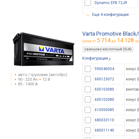
Dynamic EFB 72JR
еще 4 конфигурации
Varta Promotive Black
5 714
14 128
Цена от
до
гр
свинцово-кислотный (SLA)
Конфигурации
8
590040054
конус (
авто / грузовик (автобус)
90 - 220 Ач
12 В
600123072
конус (
85 - 1400 А
605103080
винтов
605102080
конус (
610050085
конус (
680033110
конус (
680011140
конус (