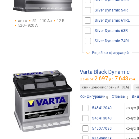
Silver Dynamic 52RL
Silver Dynamic 54R
авто
52 - 110 Ач
12 В
Silver Dynamic 61RL
520 - 920 А
Silver Dynamic 63R
Silver Dynamic 74RL
еще 5 конфигураций
Varta Black Dynamic
2 697
7 643
Цена от
до
грн.
свинцово-кислотный (SLA)
н
Конфигурации
Отзывы
Вид
8
5
545412040
конус (
545413040
конус (
545077030
конус (
556400048
конус (