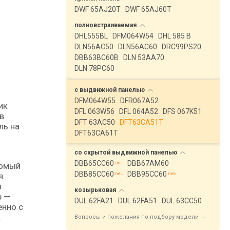
DWF 65AJ20T
DWF 65AJ60T
полновстраиваемая
DHL555BL
DFM064W54
DHL 585 B
DLN56AC50
DLN56AC60
DRC99PS20
DBB63BC60B
DLN 53AA70
DLN 78PC60
с выдвижной
панелью
DFM064W55
DFR067A52
ик
DFL 063W56
DFL 064A52
DFS 067K51
в
DFT 63AC50
DFT63CA51T
ль на
DFT63CA61T
со скрытой выдвижной
панелью
DBB65CC60
DBB67AM60
комый
DBB85CC60
DBB95CC60
я
в
козырьковая
р —
DUL 62FA21
DUL 62FA51
DUL 63CC50
енно с
.
Вопросы и пожелания по подбору модели →