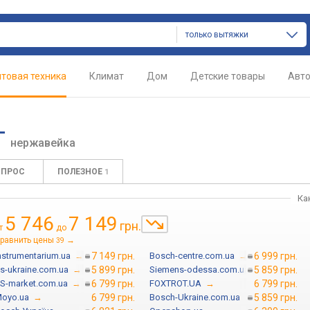
только вытяжки
товая техника
Климат
Дом
Детские товары
Авт
T
нержавейка
ОПРОС
ПОЛЕЗНОЕ
1
Ка
5 746
7 149
грн.
т
до
равнить цены
→
39
nstrumentarium.ua
→
7 149 грн.
Bosch-centre.com.ua
→
6 999 грн.
s-ukraine.com.ua
→
5 899 грн.
Siemens-odessa.com.ua
→
5 859 грн.
S-market.com.ua
→
6 799 грн.
FOXTROT.UA
→
6 799 грн.
oyo.ua
→
6 799 грн.
Bosch-Ukraine.com.ua
→
5 859 грн.