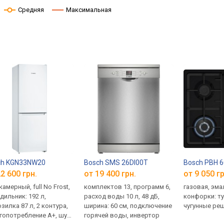
Средняя
Максимальная
ch KGN33NW20
Bosch SMS 26DI00T
Bosch PBH 
2 600 грн.
от 19 400 грн.
от 9 050 гр
амерный, full No Frost,
комплектов 13, программ 6,
газовая, эм
дильник: 192 л,
расход воды 10 л, 48 дБ,
конфорки: т
зилка 87 л, 2 контура,
ширина: 60 см, подключение
чугунные ре
гопотребление A+, шум
горячей воды, инвертор