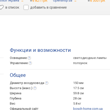
osch Україна
→
6 821 грн.
Openshop.ua
→
6 300 грн.
в список
добавить в сравнение
Функции и возможности
Освещение
светодиодные лампы
Управление
ползунок
Общее
Диаметр
воздуховода
150 мм
Высота
(макс.)
17.5 см
Ширина
59.8 см
Глубина
28 см
Вес
5.8 кг
Официальный сайт
bosch-home.com.ua