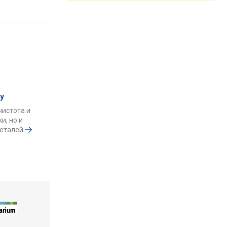
у
чистота и
и, но и
деталей