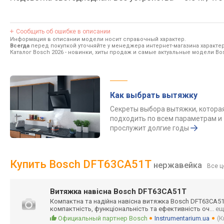
Сообщить об ошибке в описании
Информация в описании модели носит справочный характер.
Всегда
перед покупкой уточняйте у менеджера интернет-магазина характе
Каталог Bosch 2026
- новинки, хиты продаж и самые актуальные модели Bo
Как выбрать вытяжку
Секреты выбора вытяжки, котора
подходить по всем параметрам и
прослужит долгие годы
Купить Bosch DFT63CA51T
нержавейка
Все ц
Витяжка навісна Bosch DFT63CA51T
Компактна та надійна навісна витяжка Bosch DFT63CA5
компактність, функціональніст
ь та ефективність оч
... е
Официальный партнер Bosch
Instrumentarium.ua
(К