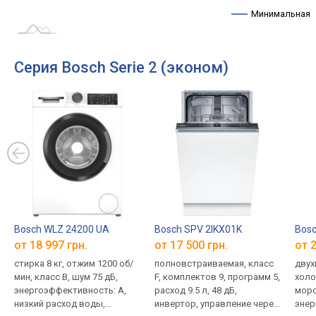
Минимальная
Серия Bosch Serie 2 (эконом)
Bosch WLZ 24200 UA
Bosch SPV 2IKX01K
Bos
от 18 997 грн.
от 17 500 грн.
от 2
стирка 8 кг, отжим 1200 об/
полновстраиваемая, класс
двухк
мин, класс B, шум 75 дБ,
F, комплектов 9, программ 5,
холо
энергоэффективность: A,
расход 9.5 л, 48 дБ,
моро
низкий расход воды,
инвертор, управление через
энер