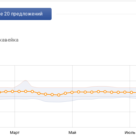
ще
20
предложений
жавейка
Март
Май
Июль