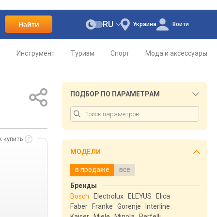
RU
Найти
Украина
Войти
о
Инструмент
Туризм
Спорт
Мода и аксессуары
ПОДБОР ПО ПАРАМЕТРАМ
к купить
МОДЕЛИ
в продаже
все
Бренды
Bosch
Electrolux
ELEYUS
Elica
Faber
Franke
Gorenje
Interline
Kaiser
Miele
Minola
Perfelli