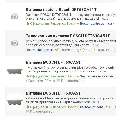
Витяжка навісна Bosch DFT63CA51T
Витяжка BOSCH DFT63CA51T — це сучасне поєднання фу
елегантного дизайну, створене для тих, хто ці
... еще
Официальный партнер Bosch
Bosch-centre.com.ua
Телескопічна витяжка BOSCH DFT63CA51T
Серія 2 Телескопічна витяжка, 60 cm, Металік Металев
забезпечую свіже повітря до, під час та
... еще
Bs-ukraine.com.ua
С нами 1 год
(Киев)
Гарантия: 24
Витяжка BOSCH DFT63CA51T
- Металевий жиропоглинаючий фільтр забезпечую свіже п
приготування. - Три режими роботи витяжки
... еще
Официальный партнер Bosch
Siemens-odessa.com.u
Гарантия: 24 мес.
Пожаловаться
Витяжка BOSCH DFT63CA51T
- Комфорт - Металевий жиропоглинаючий фільтр забезпе
та після приготування. - Три режими роб
... еще
Официальный партнер Bosch
BS-market.com.ua
(О
Пожаловаться