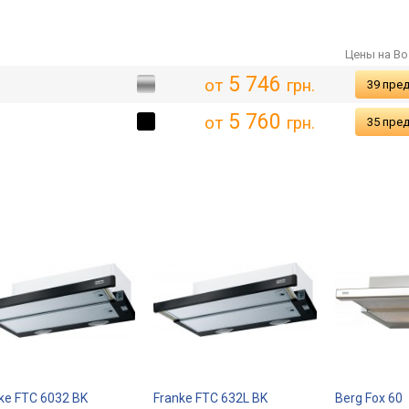
Б, 176x60x66 см
Цены на Bo
5 746
от
грн.
39 пре
5 760
от
грн.
35 пре
ke FTC 6032 BK
Franke FTC 632L BK
Berg Fox 60