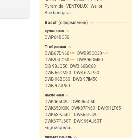
Pyramida
VENTOLUX
Weilor
Все бренды
Bosch
(
оформление
)
купольная
DWP64BC50
Т-образная
DWB67DN60
DWB95CC30
DWB95CC60
DWB96DM50
DIB 98JQ50
DWB 66BC60
DWB 66DM50
DWB 67JP50
DWB 96BC60
DWB 97IM50
DWB 97JP50
наклонная
DWK065G20
DWK065G60
DWK65DK6K
DWK87FN60
DWK91LT65
DWK63PJ60T
DWK66PJ20T
DWK67PJ60T
DWK 66AJ60T
Еще модели
↓
прямая
панель