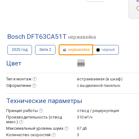
B
Bosch DFT63CA51T
нержавейка
2025 год
Serie 2
нержавейка
черный
Цвет
Тип и
монтаж
встраиваемая (в шкаф)
Оформление
с выдвижной панелью
Технические параметры
Принцип
работы
отвод / рециркуляция
Производительность (отвод
310 м³/ч
макс.)
Максимальный уровень
шума
67 дБ
Количество
скоростей
3