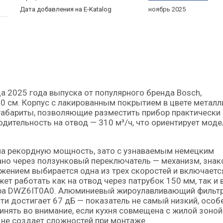
Дата добавления на E-Katalog
ноябрь 2025
0 см. Корпус с лакированным покрытием в цвете металл
 габариты, позволяющие разместить прибор практически 
ительность на отвод — 310 м³/ч, что ориентирует моде
 на рекордную мощность, зато с узнаваемым немецким
ано через ползунковый переключатель — механизм, зна
ением выбирается одна из трех скоростей и включаетс
т работать как на отвод через патрубок 150 мм, так и 
ьтра DWZ6IT0A0. Алюминиевый жироулавливающий фильт
и достигает 67 дБ — показатель не самый низкий, особ
инять во внимание, если кухня совмещена с жилой зоной
о не создает сложностей при монтаже.