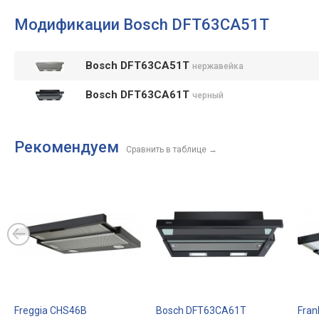
15 программ, без сушилки
Интернет, ширина: 44.8 см
42 д
Модификации Bosch DFT63CA51T
Bosch DFT63CA51T
нержавейка
Bosch DFT63CA61T
черный
Рекомендуем
Сравнить в таблице
→
Freggia CHS46B
Bosch DFT63CA61T
Fran