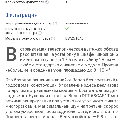
Количество
двигателей
1
Фильтрация
Жироулавливающий
фильтр
алюминиевый
Возможность установки
активного
фильтра
Модель угольного
фильтра
DWZ6IT0A0
В
страиваемая телескопическая вытяжка образца 2025 года выпуска от популярного бренда Bosch,
рассчитанная на установку в шкафы шириной 6
имеет высоту всего 17.5 см и глубину 28 см —
любом стандартном навесном модуле. Производ
небольшие и средние кухни площадью до 8–10 м².
Это базовое решение в линейке Bosch без претензий
подходом к конструкции. Управление здесь реализов
по другим встраиваемым моделям бренда: одним движ
подсветка. Кухонная вытяжка Bosch DFT 63CA51T може
режиме рециркуляции при установке угольного фил
многоразовый. Максимальный шум на третьей скорост
учетом умеренной производительности, и это стоит пр
Подсветка светодиодная. Вес устройства — 5.8 кг, чт