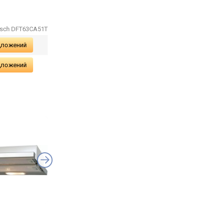
3 кг
sch DFT63CA51T
дложений
дложений
Franke FTC 612 XS V2
Franke FTC 612 XS 