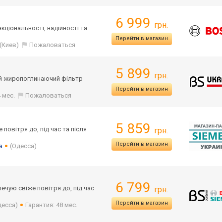
6 999
грн.
нкціональност
і, надійності та
Перейти в магазин
(Киев)
Пожаловаться
5 899
грн.
ий жиропоглинаючий фільтр
Перейти в магазин
 мес.
Пожаловаться
5 859
овітря до, під час та після
грн.
Перейти в магазин
a
(Одесса)
6 799
чую свіже повітря до, під час
грн.
Перейти в магазин
десса)
Гарантия: 48 мес.