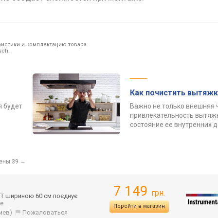
ристики и комплектацию товара
sch.
Как почистить вытяжк
я будет
Важно не только внешняя 
привлекательность вытяжк
состояние ее внутренних 
ены 39
→
7 149
грн.
1T шириною 60 см поєднує
ще
Перейти в магазин
иев)
Пожаловаться