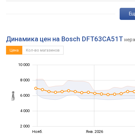
e
Динамика цен на Bosch DFT63CA51T
нер
Цена
Кол-во магазинов
12 000
-2 000
1 000
3 000
0
10 000
8 000
Цена
6 000
10 000
4 000
2 000
Сент.
Сент.
Нояб.
Янв. 2026
L