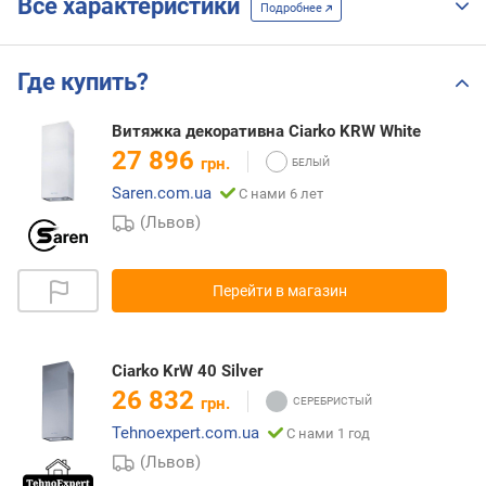
Все характеристики
Подробнее
Где купить?
Витяжка декоративна Ciarko KRW White
27 896
грн.
Saren.com.ua
С нами 6 лет
(Львов)
Перейти в магазин
Ciarko KrW 40 Silver
26 832
грн.
Tehnoexpert.com.ua
С нами 1 год
(Львов)