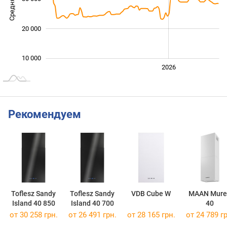
20 000
10 000
2024
2025
2028
2026
L
Рекомендуем
Toflesz Sandy
Toflesz Sandy
VDB Cube W
MAAN Mure
Island 40 850
Island 40 700
40
от 30 258 грн.
от 26 491 грн.
от 28 165 грн.
от 24 789 гр