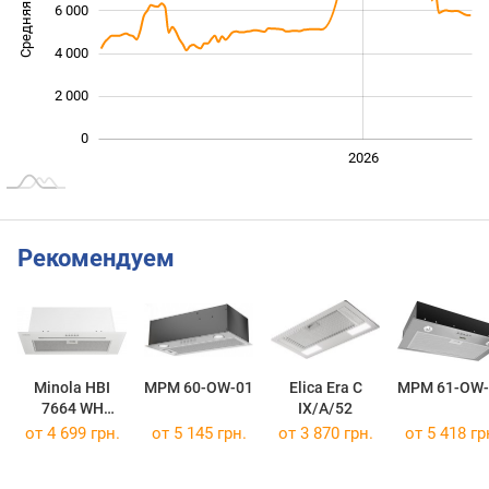
Средняя цена
6 000
10 000
4 000
2 000
0
2024
2025
2028
2026
L
Рекомендуем
Minola HBI
MPM 60-OW-01
Elica Era C
MPM 61-OW-
7664 WH
IX/A/52
GLASS 1000
от 4 699 грн.
от 5 145 грн.
от 3 870 грн.
от 5 418 гр
LED