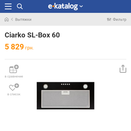
Вытяжки
Фильтр
Искали
раньше
Ciarko SL-Box 60
5 829
грн.
в сравнение
в список