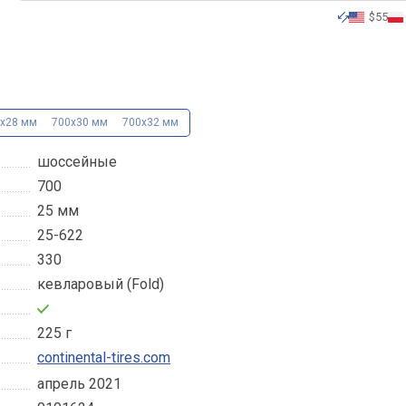
$55
x28 мм
700x30 мм
700x32 мм
шоссейные
700
25 мм
25-622
330
кевларовый (Fold)
225 г
continental-tires.com
апрель 2021