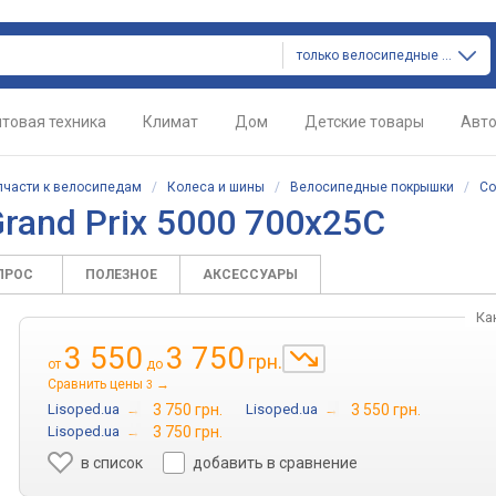
только велосипедные покрышки
товая техника
Климат
Дом
Детские товары
Авт
пчасти к велосипедам
/
Колеса и шины
/
Велосипедные покрышки
/
Co
Grand Prix 5000 700x25C
ПРОС
ПОЛЕЗНОЕ
АКСЕССУАРЫ
Ка
3 550
3 750
грн.
от
до
Сравнить цены
→
3
Lisoped.ua
→
3 750 грн.
Lisoped.ua
→
3 550 грн.
Lisoped.ua
→
3 750 грн.
в список
добавить в сравнение