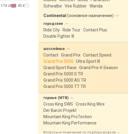
174 zł
40 £
Schwalbe
Vee Rubber
Wanda
Continental
(
основное назначение
)
городские
Ride City
Ride Tour
Contact Plus
Double Fighter III
шоссейные
Contact
Grand Prix
Contact Speed
Grand Prix 5000
Ultra Sport III
Grand Sport Race
Grand Prix 4-Season
Grand Prix 5000 S TR
Grand Prix 5000 AS TR
Grand Prix 5000 TT TR
горные
(MTB)
Cross King SWS
Cross King Wire
Der Baron Projekt
Mountain King ProTection
Mountain King Performance
Вопросы и пожелания по подбору модели →