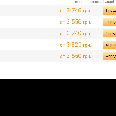
Цены на Continental Grand 
3 740
от
грн.
3 пре
3 550
от
грн.
3 пре
3 740
от
грн.
3 пре
3 825
от
грн.
5 пре
3 550
от
грн.
4 пре