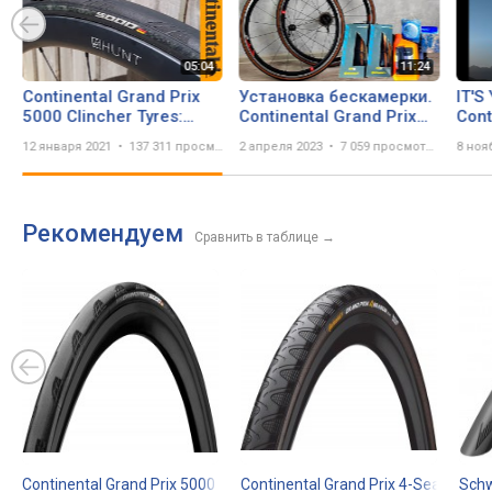
Continental Grand Prix
Установка бескамерки.
IT'S
5000 Clincher Tyres:
Continental Grand Prix
Cont
5000km Long Term
5000 S TR.
500
12 января 2021
137 311 просмотр
2 апреля 2023
7 059 просмотров
8 ноя
Review
Рекомендуем
Сравнить в таблице
→
Continental Grand Prix 5000
700x32C
Continental Grand Prix 4-Season
Schw
70