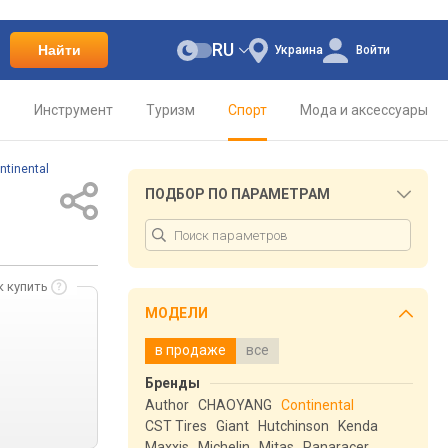
RU
Найти
Украина
Войти
о
Инструмент
Туризм
Спорт
Мода и аксессуары
ntinental
ПОДБОР ПО ПАРАМЕТРАМ
к купить
МОДЕЛИ
в продаже
все
Бренды
Author
CHAOYANG
Continental
CST Tires
Giant
Hutchinson
Kenda
Maxxis
Michelin
Mitas
Panaracer