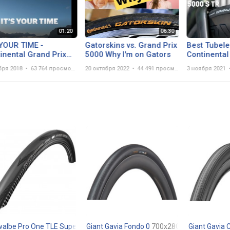
 YOUR TIME -
Gatorskins vs. Grand Prix
Best Tubele
inental Grand Prix
5000 Why I'm on Gators
Continental
0
5000 S TR
бря 2018
63 764 просмотра
20 октября 2022
44 491 просмотр
3 ноября 2021
albe Pro One TLE Super Race V-Guard
0x28C
Giant Gavia Fondo 0
700x25C
700x28C
Giant Gavia 