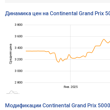
Динамика цен на Continental Grand Prix 
3 800
2 400
2 600
4 000
3 600
Средняя цена
3 400
2 800
3 200
3 000
2 800
Янв. 2027
Июль
Янв. 2025
L
Модификации Continental Grand Prix 500