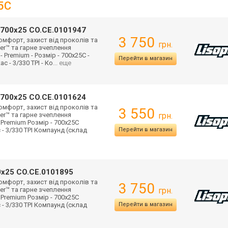
25C
2/700x25 CO.CE.0101947
3 750
комфорт, захист від проколів та
грн.
ker™ та гарне зчеплення
 Premium - Розмір - 700x25C -
Перейти в магазин
с - 3/330 TPI - Ко
... еще
2/700x25 CO.CE.0101624
комфорт, захист від проколів та
3 550
ker™ та гарне зчеплення
грн.
 Premium Розмір - 700x25C
с - 3/330 TPI Компаунд (склад
Перейти в магазин
00x25 CO.CE.0101895
комфорт, захист від проколів та
3 750
ker™ та гарне зчеплення
грн.
 Premium Розмір - 700x25C
с - 3/330 TPI Компаунд (склад
Перейти в магазин