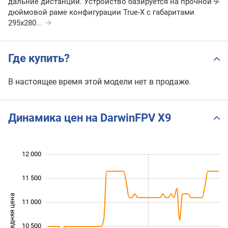
дальние дистанции. Устройство базируется на прочной 9-
дюймовой раме конфигурации True-X с габаритами
295x280
...
Где купить?
В настоящее время этой модели нет в продаже.
Динамика цен на DarwinFPV X9
12 000
 500
 500
 000
11 500
Средняя цена
11 000
10 000
10 500