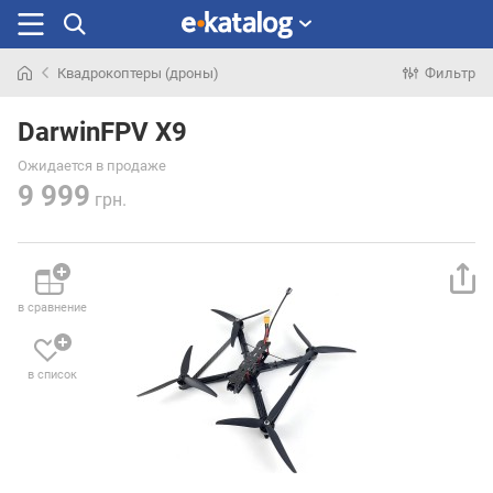
Квадрокоптеры (дроны)
Фильтр
Искали
раньше
DarwinFPV X9
Ожидается в продаже
9 999
грн.
в сравнение
в список