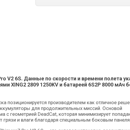
Pro V2 6S. Данные по скорости и времени полета у
ми XING2 2809 1250KV и батареей 6S2P 8000 мАч б
 аккумуляторы для продолжительных миссий. Основой
ма с геометрией DeadCat, которая минимизирует попада
т грязи и влаги благодаря специальным боковым панеля