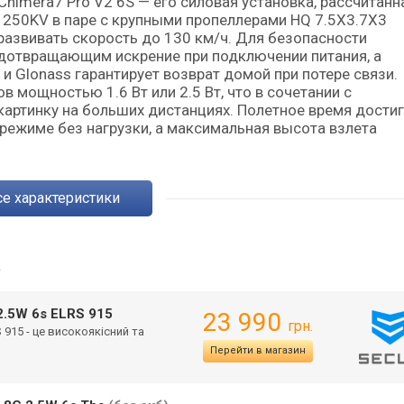
Chimera7 Pro V2 6S — его силовая установка, рассчитанн
1250KV в паре с крупными пропеллерами HQ 7.5X3.7X3
азвивать скорость до 130 км/ч. Для безопасности
редотвращающим искрение при подключении питания, а
и Glonass гарантирует возврат домой при потере связи.
 мощностью 1.6 Вт или 2.5 Вт, что в сочетании с
артинку на больших дистанциях. Полетное время достиг
 режиме без нагрузки, а максимальная высота взлета
Все характеристики
→
 2.5W 6s ELRS 915
23 990
грн.
S 915 - це високоякісний та
Перейти в магазин