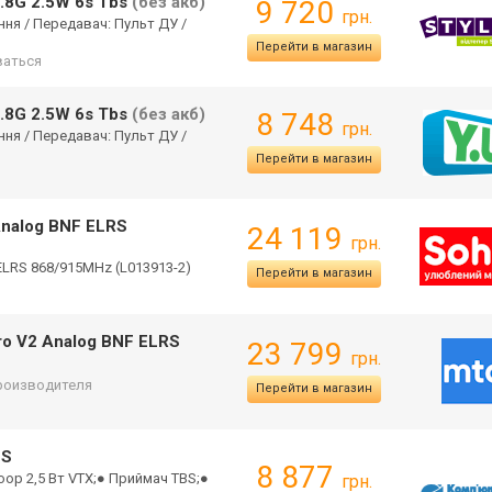
5.8G 2.5W 6s Tbs
(без акб)
9 720
грн.
іння / Передавач: Пульт ДУ /
Перейти в магазин
аться
5.8G 2.5W 6s Tbs
(без акб)
8 748
грн.
іння / Передавач: Пульт ДУ /
Перейти в магазин
Analog BNF ELRS
24 119
грн.
 ELRS 868/915MHz (L013913-2)
Перейти в магазин
Pro V2 Analog BNF ELRS
23 799
грн.
производителя
Перейти в магазин
BS
8 877
hoop 2,5 Вт VTX;● Приймач TBS;●
грн.