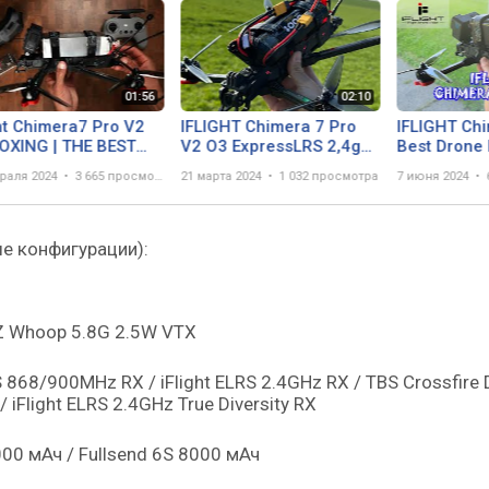
ght Chimera7 Pro V2
IFLIGHT Chimera 7 Pro
IFLIGHT Ch
OXING | THE BEST
V2 O3 ExpressLRS 2,4ghz
Best Drone 
-range FPV drone?
Long Range TEST
GoPro 10 (4
раля 2024
3 665 просмотров
21 марта 2024
1 032 просмотра
7 июня 2024
е конфигурации):
Z Whoop 5.8G 2.5W VTX
S 868/900MHz RX / iFlight ELRS 2.4GHz RX / TBS Crossfire D
 iFlight ELRS 2.4GHz True Diversity RX
000 мАч / Fullsend 6S 8000 мАч