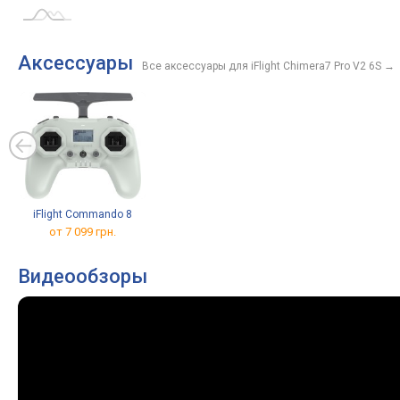
Аксессуары
Все аксессуары для iFlight Chimera7 Pro V2 6S
→
iFlight Commando 8
от 7 099 грн.
Видеообзоры