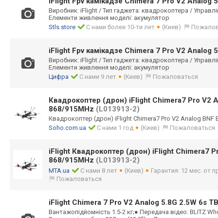
iFlight Fpv камікадзе Chimera 7 Pro V2 Analog 
Виробник: iFlight / Тип гаджета: квадрокоптера / Управл
Елементи живлення моделі: акумулятор
Stls.store
С нами более 10-ти лет
(Киев)
Пожалов
iFlight Fpv камікадзе Chimera 7 Pro V2 Analog 
Виробник: iFlight / Тип гаджета: квадрокоптера / Управл
Елементи живлення моделі: акумулятор
Цифра
С нами 9 лет
(Киев)
Пожаловаться
Квадрокоптер (дрон) iFlight Chimera7 Pro V2 
868/915MHz
(L013913-2)
Квадрокоптер (дрон) iFlight Chimera7 Pro V2 Analog BNF
Soho.com.ua
С нами 1 год
(Киев)
Пожаловаться
iFlight Квадрокоптер (дрон) iFlight Chimera7 
868/915MHz
(L013913-2)
MTA.ua
С нами 8 лет
(Киев)
Гарантия: 12 мес. от 
Пожаловаться
iFlight Chimera 7 Pro V2 Analog 5.8G 2.5W 6s T
Вантажопідйомні
сть 1.5-2 кг;● Передача відео: BLITZ W