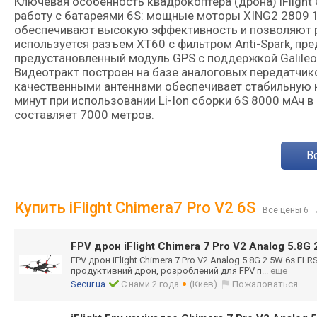
Ключевая особенность квадрокоптера (дрона) iFlight 
работу с батареями 6S: мощные моторы XING2 2809 
обеспечивают высокую эффективность и позволяют р
используется разъем XT60 с фильтром Anti-Spark, п
предустановленный модуль GPS с поддержкой Galileo 
Видеотракт построен на базе аналоговых передатчиков
качественными антеннами обеспечивает стабильную к
минут при использовании Li-Ion сборки 6S 8000 мАч в
составляет 7000 метров.
Купить iFlight Chimera7 Pro V2 6S
Все цены 6
FPV дрон iFlight Chimera 7 Pro V2 Analog 5.8G
FPV дрон iFlight Chimera 7 Pro V2 Analog 5.8G 2.5W 6s ELR
продуктивний дрон, розроблений для FPV п
... еще
Secur.ua
С нами 2 года
(Киев)
Пожаловаться