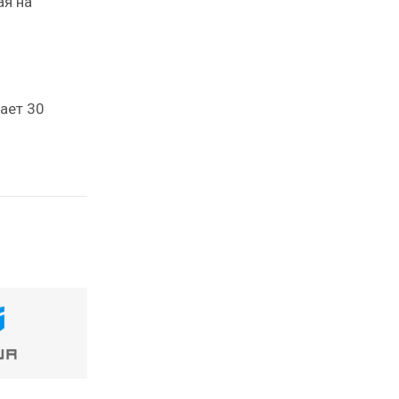
ая на
ает 30