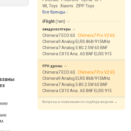
WL Toys
Xiaomi
ZIPP Toys
Все бренды
iFlight
(
тип
)
квадрокоптеры
Chimera7 ECO 6S
Chimera7 Pro V2 6S
Chimera9 Analog ELRS 868/915MHz
Chimera7 Analog 5.8G 2.5W 6S BNF
Chimera CX10 Ana…6S BNF ELRS 915
FPV-дроны
Chimera7 ECO 6S
Chimera7 Pro V2 6S
казаны
Chimera9 Analog ELRS 868/915MHz
ез
Chimera7 Analog 5.8G 2.5W 6S BNF
Chimera CX10 Ana…6S BNF ELRS 915
Вопросы и пожелания по подбору модели →
ние
м.