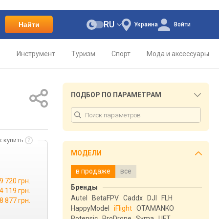
RU
Найти
Украина
Войти
о
Инструмент
Туризм
Спорт
Мода и аксессуары
ПОДБОР ПО ПАРАМЕТРАМ
к купить
МОДЕЛИ
в продаже
все
9 720 грн.
Бренды
4 119 грн.
Autel
BetaFPV
Caddx
DJI
FLH
8 877 грн.
HappyModel
iFlight
OTAMANKO
Potensic
ProDrone
Syma
UFT