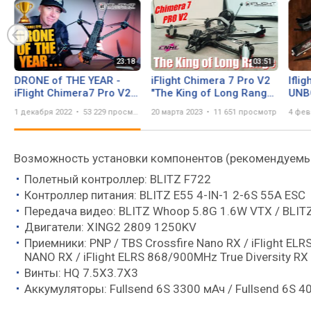
DRONE of THE YEAR -
iFlight Chimera 7 Pro V2
Ifli
iFlight Chimera7 Pro V2
"The King of Long Range"
UNB
6S HD - Review & Flights
(Unboxing & Test) - Yo2B
long
1 декабря 2022
53 229 просмотров
20 марта 2023
11 651 просмотр
4 фев
Production
Возможность установки компонентов (рекомендуемы
Полетный контроллер: BLITZ F722
Контроллер питания: BLITZ E55 4-IN-1 2-6S 55A ESC
Передача видео: BLITZ Whoop 5.8G 1.6W VTX / BLIT
Двигатели: XING2 2809 1250KV
Приемники: PNP / TBS Crossfire Nano RX / iFlight ELR
NANO RX / iFlight ELRS 868/900MHz True Diversity RX /
Винты: HQ 7.5X3.7X3
Аккумуляторы: Fullsend 6S 3300 мАч / Fullsend 6S 4