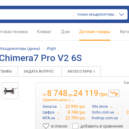
только квадрокоптеры (дроны)
товая техника
Климат
Дом
Детские товары
Авт
/
Квадрокоптеры (дроны)
/
iFlight
 Chimera7 Pro V2 6S
ТЗЫВЫ
ЗАДАТЬ ВОПРОС
АКСЕССУАРЫ
4
Ка
8 748
24 119
грн.
от
до
Сравнить цены
→
6
Secur.ua
→
23 990 грн.
Stls.store
→
Цифра
→
8 748 грн.
Soho.com.ua
→
2
MTA.ua
→
23 799 грн.
Kvshop.com.ua
→
в список
добавить в сравнение