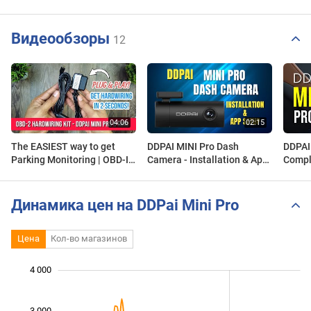
Видеообзоры
12
The EASIEST way to get
DDPAI MINI Pro Dash
DDPAI 
Parking Monitoring | OBD-II
Camera - Installation & App
Compl
Connector Hard Wire Kit for
Setup - NEXDIGITRON®
Gizm
DDPAI Mini & Mini Pro
Динамика цен на DDPai Mini Pro
Цена
Кол-во магазинов
 000
 000
 500
 000
-500
500
4 000
3 000