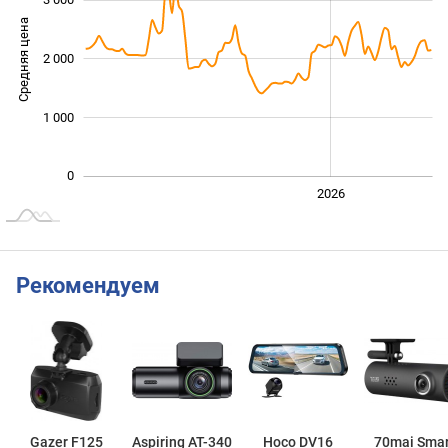
Средняя цена
2 000
1 000
1 000
0
2024
2025
2028
2026
L
Рекомендуем
Gazer F125
Aspiring AT-340
Hoco DV16
70mai Smar