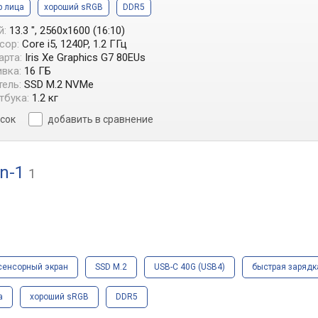
р лица
хороший sRGB
DDR5
й:
13.3 ", 2560x1600 (16:10)
сор:
Core i5, 1240P, 1.2 ГГц
арта:
Iris Xe Graphics G7 80EUs
вка:
16 ГБ
ель:
SSD M.2 NVMe
тбука:
1.2 кг
исок
добавить в сравнение
in-1
1
сенсорный экран
SSD M.2
USB-C 40G (USB4)
быстрая зарядк
а
хороший sRGB
DDR5