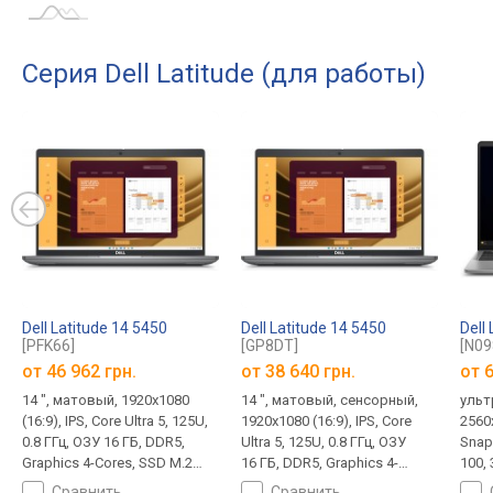
Серия Dell Latitude (для работы)
Dell Latitude 14 5450
Dell Latitude 14 5450
Dell
[PFK66]
[GP8DT]
[N0
от
46 962 грн.
от
38 640 грн.
от
6
14 ", матовый, 1920x1080
14 ", матовый, сенсорный,
ульт
(16:9), IPS, Core Ultra 5, 125U,
1920x1080 (16:9), IPS, Core
2560x
0.8 ГГц, ОЗУ 16 ГБ, DDR5,
Ultra 5, 125U, 0.8 ГГц, ОЗУ
Snapd
Graphics 4-Cores, SSD M.2
16 ГБ, DDR5, Graphics 4-
100, 
NVMe, 512 ГБ, Win 11 Pro,
Cores, SSD M.2 NVMe, 512 ГБ,
LPDD
сравнить
сравнить