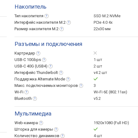
Накопитель
Тип
накопителя
SSD M.2 NVMe
Интерфейс накопителя
M.2
PCIe 4.0 4x
Размер накопителя
M.2
22x30 мм
Разъемы и подключения
Картридер
USB-C
10Gbps
1 шт
USB-C 40G
(USB4)
2 шт
Интерфейс
Thunderbolt
v4 2 шт
Поддержка Alternate
Mode
Макс. подключаемых
мониторов
3
Wi-Fi
Wi-Fi 6E (802.11ax)
Bluetooth
v5.2
Мультимедиа
Web-камера
1920x1080 (Full HD)
Шторка для
камеры
Количество
динамиков
4 шт