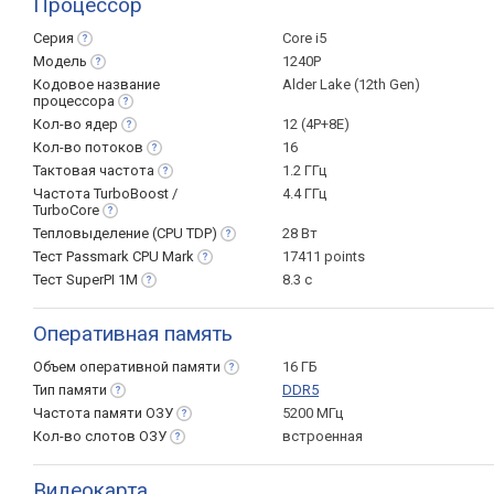
Процессор
Серия
Core i5
Модель
1240P
Кодовое название
Alder Lake (12th Gen)
процессора
Кол-во
ядер
12 (4P+8E)
Кол-во
потоков
16
Тактовая
частота
1.2 ГГц
Частота TurboBoost /
4.4 ГГц
TurboCore
Тепловыделение (CPU
TDP)
28 Вт
Тест Passmark CPU
Mark
17411 points
Тест SuperPI
1M
8.3 с
Оперативная память
Объем оперативной
памяти
16 ГБ
Тип
памяти
DDR5
Частота памяти
ОЗУ
5200 МГц
Кол-во слотов
ОЗУ
встроенная
Видеокарта