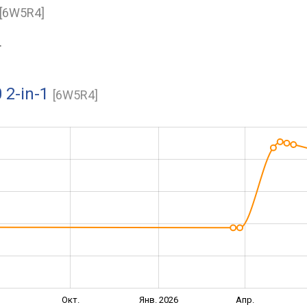
[6W5R4]
.
 2-in-1
[6W5R4]
Окт.
Янв. 2026
Апр.