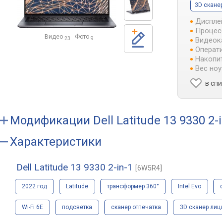
3D скане
Диспле
Процес
Видео
Фото
Видеок
23
9
Операти
Накопит
Вес ноу
в сп
Модификации
Dell Latitude 13 9330 2-
Характеристики
Dell Latitude 13 9330 2-in-1
[6W5R4]
2022 год
Latitude
трансформер 360°
Intel Evo
Wi-Fi 6E
подсветка
сканер отпечатка
3D сканер лиц