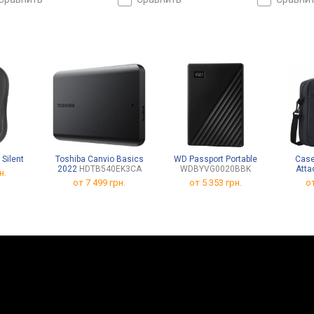
VMe, 1 ТБ, Win 11 Pro,
USB-C 40G (USB4),
USB-C 40G (U
A 5Gbps, Wi-Fi 7,
Thunderbolt, Wi-Fi 6, быстрая
Thunderbolt, 
рая зарядка, сканер
зарядка, сканер отпечатка,
зарядка, ска
чатка, 3D сканер лица,
3D сканер лица, 1.62 кг
3D сканер ли
номный+, 1.44 кг
автономный, 
Silent
Toshiba Canvio Basics
WD Passport Portable
Case
2022
HDTB540EK3CA
WDBYVG0020BBK
Atta
н.
от
7 499 грн.
от
5 353 грн.
от