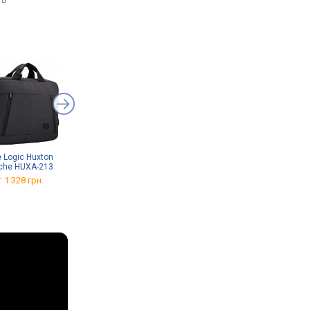
SB4),
USB-C 40G (USB4),
(USB4), Thunderbolt, Wi
Wi-Fi 6, быстрая
Thunderbolt, Wi-Fi 6, быстрая
быстрая зарядка, ск
нер отпечатка,
зарядка, сканер отпечатка,
отпечатка, 3D сканер
ца,
3D сканер лица, 1.62 кг
1.62 кг
1.59 кг
 Logic Huxton
OnePlus SuperVOOC 80W
Toshiba Canvio Basics
che HUXA-213
Power Adapter
2022
HDTB520EK3AA
 1 328 грн.
от 1 196 грн.
от
4 370 грн.