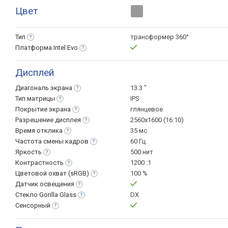
Цвет
Тип
трансформер 360°
Платформа Intel
Evo
Дисплей
Диагональ
экрана
13.3 "
Тип
матрицы
IPS
Покрытие
экрана
глянцевое
Разрешение
дисплея
2560x1600 (16:10)
Время
отклика
35 мс
Частота смены
кадров
60 Гц
Яркость
500 нит
Контрастность
1200 :1
Цветовой охват
(sRGB)
100 %
Датчик
освещения
Стекло Gorilla
Glass
DX
Сенсорный