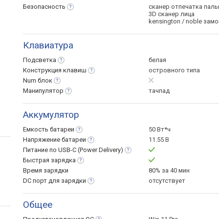
Безопасность
сканер отпечатка паль
3D сканер лица
kensington / noble замо
Клавиатура
Подсветка
белая
Конструкция
клавиш
островного типа
Num
блок
Манипулятор
тачпад
Аккумулятор
Емкость
батареи
50 Вт*ч
Напряжение
батареи
11.55 В
Питание по USB-C (Power
Delivery)
Быстрая
зарядка
Время зарядки
80% за 40 мин
DC порт для
зарядки
отсутствует
Общее