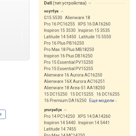
Dell
(
тип устройства
)
ноутбук
G15 5530
Alienware 18
Pro 16 PC16255
XPS 16 DA16260
Inspiron 15 3530
Inspiron 15 3535
Latitude 14 5450
Latitude 15 5550
Pro 16 Plus PB16250
Pro Max 18 Plus MB18250
Inspiron 16 Plus DB16250
Pro 15 Essential PV15250
Pro 15 Essential PV15255
Alienware 16 Aurora AC16250
Alienware 16X Aurora AC16251
Alienware 18 Area-51 AA18250
15 DC15250
15 DC15255
16 DC16255
16 Premium DA16250
Еще модели
↓
ультрабук
а
Pro 14 PC14250
XPS 14 DA14260
Inspiron 14 5440
Inspiron 14 5441
Latitude 14 7455
Pro Max 14 MC14250