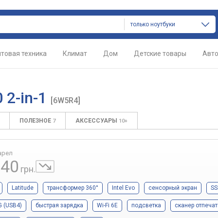
только ноутбуки
товая техника
Климат
Дом
Детские товары
Авт
0 2-in-1
[6W5R4]
ПОЛЕЗНОЕ
АКСЕССУАРЫ
7
10+
арел
340
грн.
Latitude
трансформер 360°
Intel Evo
сенсорный экран
SS
G (USB4)
быстрая зарядка
Wi-Fi 6E
подсветка
сканер отпечат