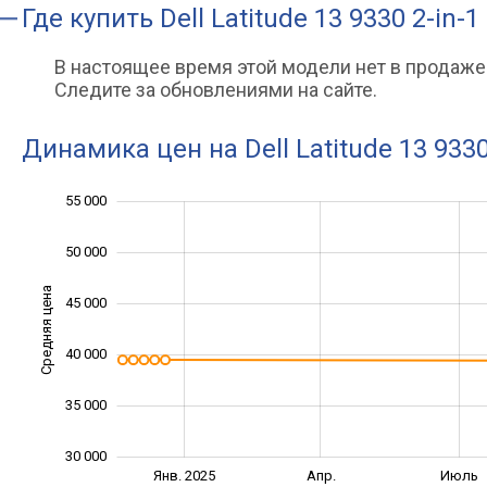
Где купить
Dell Latitude 13 9330 2-in-1
В настоящее время этой модели нет в продаже
Следите за обновлениями на сайте.
Динамика цен на Dell Latitude 13 9330
55 000
20 000
25 000
60 000
50 000
Средняя цена
45 000
30 000
40 000
35 000
30 000
Окт.
Окт.
Янв. 2025
Апр.
Июль
L