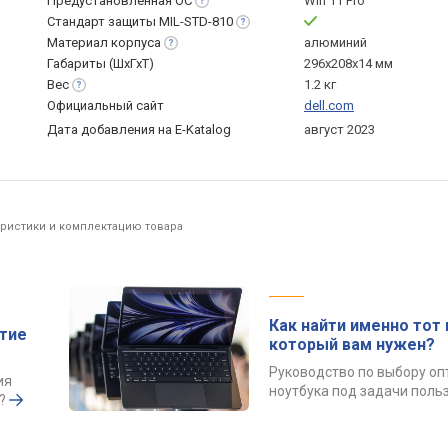
Предустановленная
ОС
Win 11 Pro
Стандарт защиты
MIL-STD-810
Материал
корпуса
алюминий
Габариты (ШхГхТ)
296x208x14 мм
Вес
1.2 кг
Официальный сайт
dell.com
Дата добавления на E-Katalog
август 2023
еристики и комплектацию товара
Как найти именно тот 
ытие
который вам нужен?
Руководство по выбору о
ия
ноутбука под задачи поль
?