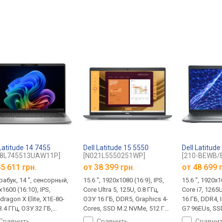
 Latitude 14 7455
Dell Latitude 15 5550
Dell Latitud
98L745513UAW11P]
[N021L5550251WP]
[210-BEWB/E
5 611 грн.
от
38 399 грн.
от
48 699 
рабук, 14 ", сенсорный,
15.6 ", 1920x1080 (16:9), IPS,
15.6 ", 1920x1
1600 (16:10), IPS,
Core Ultra 5, 125U, 0.8 ГГц,
Core i7, 1265U
ragon X Elite, X1E-80-
ОЗУ 16 ГБ, DDR5, Graphics 4-
16 ГБ, DDR4, I
3.4 ГГц, ОЗУ 32 ГБ,
Cores, SSD M.2 NVMe, 512 ГБ,
G7 96EUs, SS
R5X, Adreno GPU, SSD
Win 11 Pro, USB-A 5Gbps,
ГБ, Win 10 Pr
сравнить
сравнить
сравни