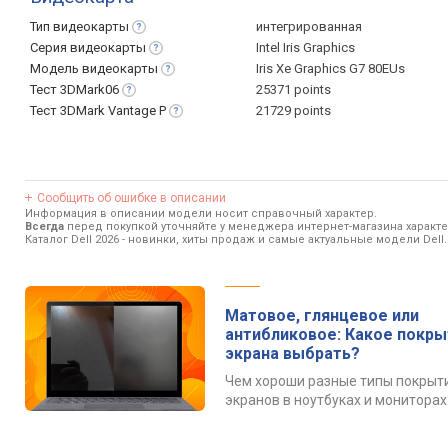
Тип
видеокарты
интегрированная
Серия
видеокарты
Intel Iris Graphics
Модель
видеокарты
Iris Xe Graphics G7 80EUs
Тест
3DMark06
25371 points
Тест 3DMark Vantage
P
21729 points
Сообщить об ошибке в описании
Информация в описании модели носит справочный характер.
Всегда
перед покупкой уточняйте у менеджера интернет-магазина характ
Каталог Dell 2026
- новинки, хиты продаж и самые актуальные модели Dell.
Матовое, глянцевое или
антибликовое: Какое покр
экрана выбрать?
Чем хороши разные типы покрыт
экранов в ноутбуках и мониторах