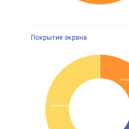
Покрытие экрана
матов
антибликовое