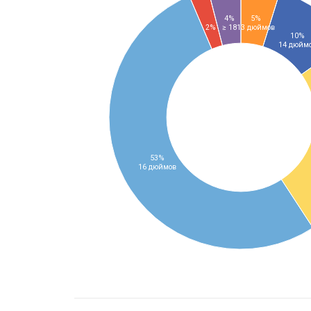
4%
5%
2%
≥ 18
13 дюймов
10%
14 дюйм
53%
16 дюймов