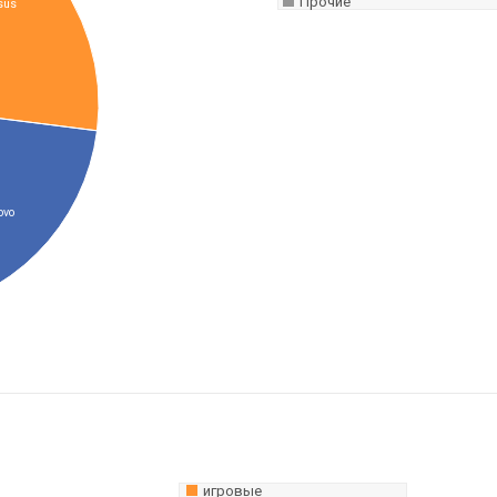
Прочие
sus
ovo
игровые