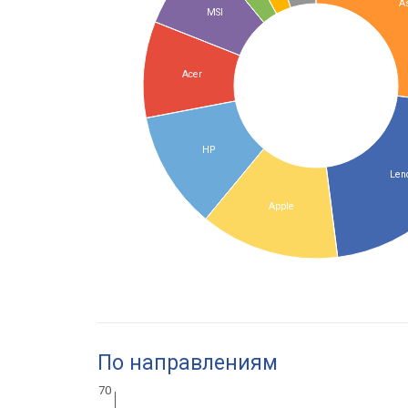
A
MSI
Acer
HP
Len
Apple
По направлениям