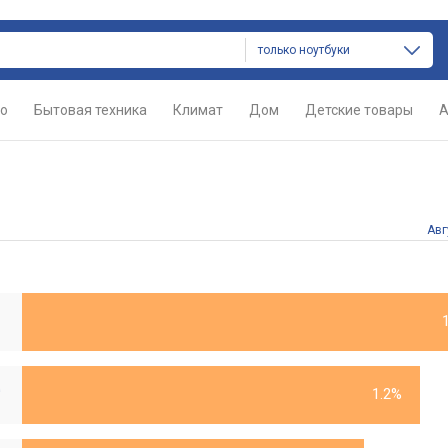
только ноутбуки
о
Бытовая техника
Климат
Дом
Детские товары
А
Авг
FA608UM
1.2%