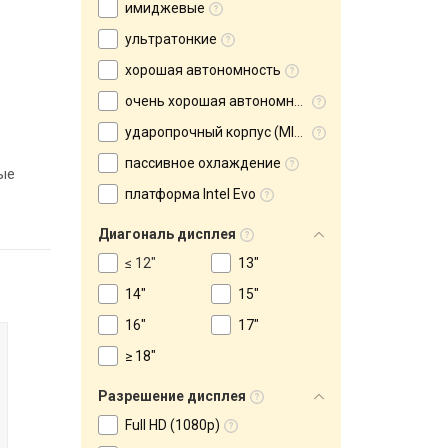
имиджевые
ультратонкие
хорошая автономность
очень хорошая автономность
ударопрочный корпус (MIL-STD-810)
пассивное охлаждение
ые
платформа Intel Evo
Диагональ дисплея
≤ 12"
13"
14"
15"
16"
17"
≥ 18"
Разрешение дисплея
Full HD (1080p)