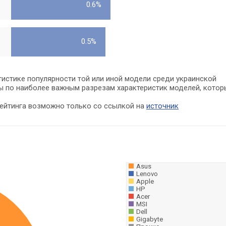
0.6%
0.5%
тистике популярности той или иной модели среди украинской
ы по наиболее важным разрезам характеристик моделей, котор
рейтинга возможно только со ссылкой на
источник
Asus
Lenovo
Apple
HP
Acer
MSI
Dell
Gigabyte