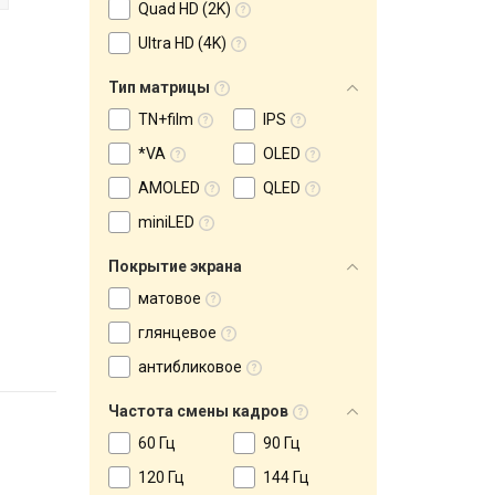
Quad HD (2K)
Ultra HD (4K)
Тип матрицы
TN+film
IPS
*VA
OLED
AMOLED
QLED
miniLED
Покрытие экрана
матовое
глянцевое
антибликовое
Частота смены кадров
60 Гц
90 Гц
120 Гц
144 Гц