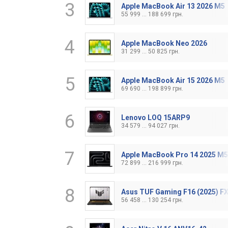
3
Apple MacBook Air 13 2026 M5
55 999 ... 188 699 грн.
4
Apple MacBook Neo 2026
31 299 ... 50 825 грн.
5
Apple MacBook Air 15 2026 M5
69 690 ... 198 899 грн.
6
Lenovo LOQ 15ARP9
34 579 ... 94 027 грн.
7
Apple MacBook Pro 14 2025 M5
72 899 ... 216 999 грн.
8
Asus TUF Gaming F16 (2025) 
56 458 ... 130 254 грн.