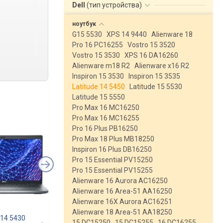
Dell
(
тип устройства
)
ноутбук
G15 5530
XPS 14 9440
Alienware 18
Pro 16 PC16255
Vostro 15 3520
Vostro 15 3530
XPS 16 DA16260
Alienware m18 R2
Alienware x16 R2
Inspiron 15 3530
Inspiron 15 3535
Latitude 14 5450
Latitude 15 5530
Latitude 15 5550
Pro Max 16 MC16250
Pro Max 16 MC16255
Pro 16 Plus PB16250
Pro Max 18 Plus MB18250
Inspiron 16 Plus DB16250
Pro 15 Essential PV15250
Pro 15 Essential PV15255
Alienware 16 Aurora AC16250
Alienware 16 Area-51 AA16250
Alienware 16X Aurora AC16251
Alienware 18 Area-51 AA18250
e 14 5430
Dell Latitude 14 3440
Dell Latitude 14 344
15 DC15250
15 DC15255
16 DC16255