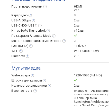
Порты
подключения
HDMI
v2.1
Картридер
USB-A
5Gbps
2 шт
USB-C 40G
(USB4)
2 шт
Интерфейс
Thunderbolt
v4 2 шт
Поддержка Alternate
Mode
Макс. подключаемых
мониторов
3
LAN
(RJ-45)
1 Гбит/с
Wi-Fi
Wi-Fi 6 (802.11ax)
Bluetooth
v5.3
Мультимедиа
Web-камера
1920x1080 (Full HD)
Шторка для
камеры
Количество
динамиков
2 шт
Безопасность
сканер отпечатка паль
с кнопкой включения /
3D сканер лица
kensington / noble замо
слот Smart Card
/ опцио