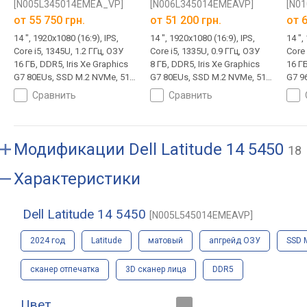
[N005L345014EMEA_VP]
[N006L345014EMEAVP]
[N0
от
55 750 грн.
от
51 200 грн.
от
6
14 ", 1920x1080 (16:9), IPS,
14 ", 1920x1080 (16:9), IPS,
14 ",
Core i5, 1345U, 1.2 ГГц, ОЗУ
Core i5, 1335U, 0.9 ГГц, ОЗУ
Core 
16 ГБ, DDR5, Iris Xe Graphics
8 ГБ, DDR5, Iris Xe Graphics
16 ГБ
G7 80EUs, SSD M.2 NVMe, 512
G7 80EUs, SSD M.2 NVMe, 512
G7 9
ГБ, Win 11 Pro, USB-A 5Gbps,
ГБ, Win 11 Pro, USB-A 5Gbps,
ГБ, 
сравнить
сравнить
USB-C 20Gbps, Wi-Fi 6,
USB-C 20Gbps, Wi-Fi 6,
USB-
сканер отпечатка, 1.5 кг
сканер отпечатка, 1.5 кг
скан
Модификации
Dell Latitude 14 5450
18
Характеристики
Dell Latitude 14 5450
[N005L545014EMEAVP]
2024 год
Latitude
матовый
апгрейд ОЗУ
SSD 
сканер отпечатка
3D сканер лица
DDR5
Цвет