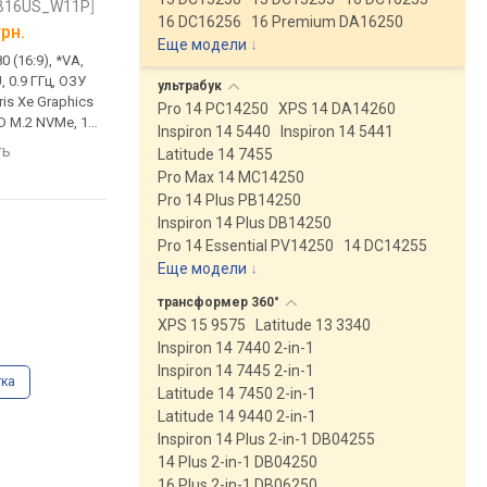
B16US_W11P]
[N031L344014EMEAVP]
[N025L344014EMEA
16 DC16256
16 Premium DA16250
грн.
от
55 760 грн.
от
50 999 грн.
Еще модели
↓
0 (16:9), *VA,
ультрабук, 14 ", 1920x1080
ультрабук, 14 ", 1920
, 0.9 ГГц, ОЗУ
(16:9), IPS, Core i7, 1355U,
(16:9), IPS, Core i5, 13
ультрабук
ris Xe Graphics
1.2 ГГц, ОЗУ 16 ГБ, DDR4, Iris
1.2 ГГц, ОЗУ 16 ГБ, DDR
Pro 14 PC14250
XPS 14 DA14260
D M.2 NVMe, 1
Xe Graphics G7 96EUs, SSD
Xe Graphics G7 80EUs
Inspiron 14 5440
Inspiron 14 5441
o, USB-A 5Gbps,
M.2 NVMe, 512 ГБ, Win 11 Pro,
M.2 NVMe, 512 ГБ, Win
ть
сравнить
сравнить
Latitude 14 7455
SB4),
USB-A 5Gbps, USB-C 10Gbps,
USB-A 5Gbps, USB-C 
Pro Max 14 MC14250
Wi-Fi 6, быстрая
Wi-Fi 6E, быстрая зарядка,
Wi-Fi 6E, быстрая зар
Pro 14 Plus PB14250
сканер лица,
сканер отпечатка, 3D сканер
сканер отпечатка, 3
Inspiron 14 Plus DB14250
лица, 1.54 кг
лица, 1.54 кг
Pro 14 Essential PV14250
14 DC14255
Еще модели
↓
трансформер
360°
XPS 15 9575
Latitude 13 3340
Inspiron 14 7440 2-in-1
Inspiron 14 7445 2-in-1
тка
Latitude 14 7450 2-in-1
Latitude 14 9440 2-in-1
Inspiron 14 Plus 2-in-1 DB04255
14 Plus 2-in-1 DB04250
16 Plus 2-in-1 DB06250