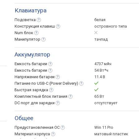
Клавиатура
Подсветка
белая
Конструкция
клавиш
островного типа
Num
блок
Манипулятор
тачпад
Аккумулятор
Емкость
батареи
4737 мАч
Емкость
батареи
54 Вт*ч
Напряжение
батареи
11.4 В
Питание по USB-C (Power
Delivery)
Быстрая
зарядка
Комплектный блок
питания
65 Вт
DC порт для
зарядки
отсутствует
Общее
Предустановленная
ОС
Win 11 Pro
Материал
корпуса
матовый пластик