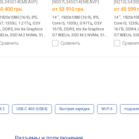
10L345014EMEAVP]
[N007L345014EMEAVP]
[N210L5430
0 400 грн.
от
53 910 грн.
от
45 599 
 1920x1080 (16:9), IPS,
14 ", 1920x1080 (16:9), IPS,
14 ", 1920x108
i7, 1355U, 1.2 ГГц, ОЗУ
Core i5, 1335U, 0.9 ГГц, ОЗУ
Core i5, 1235U
, DDR5, Iris Xe Graphics
16 ГБ, DDR5, Iris Xe Graphics
16 ГБ, DDR4, I
6EUs, SSD M.2 NVMe, 512
G7 80EUs, SSD M.2 NVMe, 512
G7 80EUs, SS
Win 11 Pro, USB-A 5Gbps,
ГБ, Win 11 Pro, USB-A 5Gbps,
ТБ, Win 11 Pr
сравнить
сравнить
сравни
C 20Gbps, Wi-Fi 6,
USB-C 20Gbps, Wi-Fi 6,
USB-C 40G (U
ер отпечатка, 1.5 кг
сканер отпечатка, 1.5 кг
Thunderbolt, 
зарядка, 3D 
1.4 кг
M.2
USB-C 40G (USB4)
быстрая зарядка
Wi-Fi 6
подсве
Разъемы и подключения