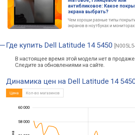
Матовое, глянцевое или
антибликовое: Какое покр
экрана выбрать?
Чем хороши разные типы покрыт
экранов в ноутбуках и мониторах
Где купить
Dell Latitude 14 5450
[N005L
В настоящее время этой модели нет в продаже
Следите за обновлениями на сайте.
Динамика цен на Dell Latitude 14 545
Цена
Кол-во магазинов
49 000
51 000
53 000
62 000
48 000
46 000
60 000
58 000