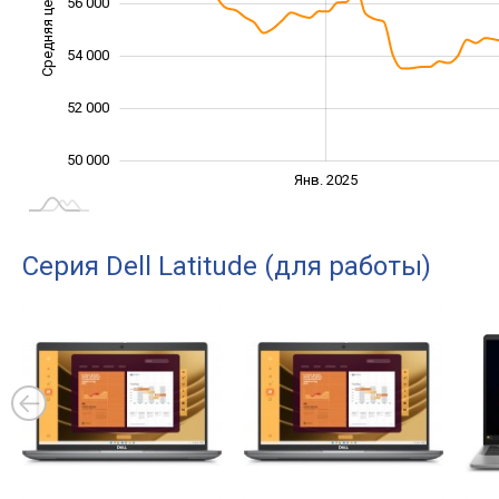
Средняя цена
56 000
51 000
54 000
52 000
50 000
Янв. 2027
Июль
Янв. 2025
L
Серия Dell Latitude (для работы)