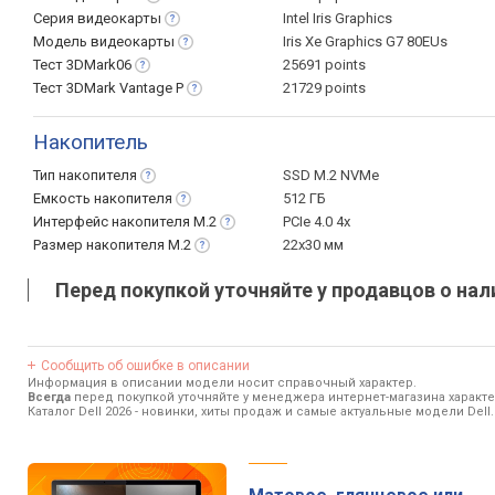
Серия
видеокарты
Intel Iris Graphics
Модель
видеокарты
Iris Xe Graphics G7 80EUs
Тест
3DMark06
25691 points
Тест 3DMark Vantage
P
21729 points
Накопитель
Тип
накопителя
SSD M.2 NVMe
Емкость
накопителя
512 ГБ
Интерфейс накопителя
M.2
PCIe 4.0 4x
Размер накопителя
M.2
22x30 мм
Перед покупкой уточняйте у продавцов о нал
Сообщить об ошибке в описании
Информация в описании модели носит справочный характер.
Всегда
перед покупкой уточняйте у менеджера интернет-магазина характ
Каталог Dell 2026
- новинки, хиты продаж и самые актуальные модели Dell.