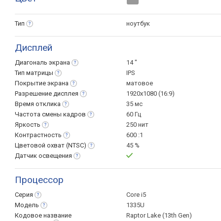
Тип
ноутбук
Дисплей
Диагональ
экрана
14 "
Тип
матрицы
IPS
Покрытие
экрана
матовое
Разрешение
дисплея
1920x1080 (16:9)
Время
отклика
35 мс
Частота смены
кадров
60 Гц
Яркость
250 нит
Контрастность
600 :1
Цветовой охват
(NTSC)
45 %
Датчик
освещения
Процессор
Серия
Core i5
Модель
1335U
Кодовое название
Raptor Lake (13th Gen)