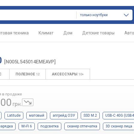
только ноутбуки
товая техника
Климат
Дом
Детские товары
Авт
0
[N005L545014EMEAVP]
С
ПОЛЕЗНОЕ
АКСЕССУАРЫ
12
10+
я в продаже
000
грн.
Latitude
матовый
апгрейд ОЗУ
SSD M.2
USB-C 40G (USB4
зарядка
Wi-Fi 6
подсветка
сканер отпечатка
3D сканер лица