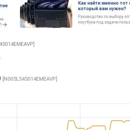
Как найти именно тот 
ытие
который вам нужен?
Руководство по выбору о
ия
ноутбука под задачи поль
?
545014EMEAVP]
.
0
[N005L545014EMEAVP]