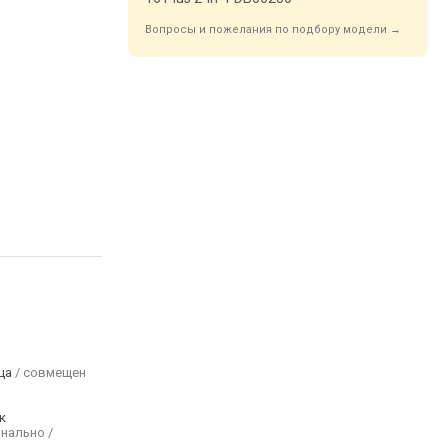
Вопросы и пожелания по подбору модели →
ца
/ совмещен
к
нально /