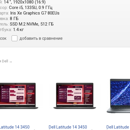
й:
14 ", 1920x1080 (16:9)
сор:
Core i5, 1335U, 0.9 ГГц
арта:
Iris Xe Graphics G7 80EUs
вка:
8 ГБ
ель:
SSD M.2 NVMe, 512 ГБ
тбука:
1.4 кг
исок
добавить в сравнение
 Dell
→
 Latitude 14 3450
Dell Latitude 14 3450
Dell Latitud