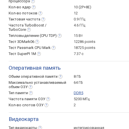
процессора
Кол-во
ядер
10 (2P+8E)
Кол-во
потоков
12
Тактовая
частота
0.9 ГГц
Частота TurboBoost /
4.6 ГГц
TurboCore
Тепловыделение (CPU
TDP)
15 Вт
Тест
3DMark06
12286 points
Тест Passmark CPU
Mark
18725 points
Тест SuperPI
1M
7.37 с
Оперативная память
Объем оперативной
памяти
8 ГБ
Максимально устанавливаемый
64 ГБ
объем
ОЗУ
Тип
памяти
DDR5
Частота памяти
ОЗУ
5200 МГц
Кол-во слотов
ОЗУ
2
Видеокарта
Тип
видеокарты
интегрированная