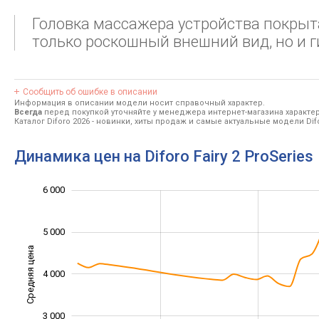
Головка массажера устройства покрыта
только роскошный внешний вид, но и г
Сообщить об ошибке в описании
Информация в описании модели носит справочный характер.
Всегда
перед покупкой уточняйте у менеджера интернет-магазина характе
Каталог Diforo 2026
- новинки, хиты продаж и самые актуальные модели Difo
Динамика цен на Diforo Fairy 2 ProSeries
1 500
2 500
3 500
7 000
1 000
0
6 000
5 000
Средняя цена
4 000
2 500
3 000