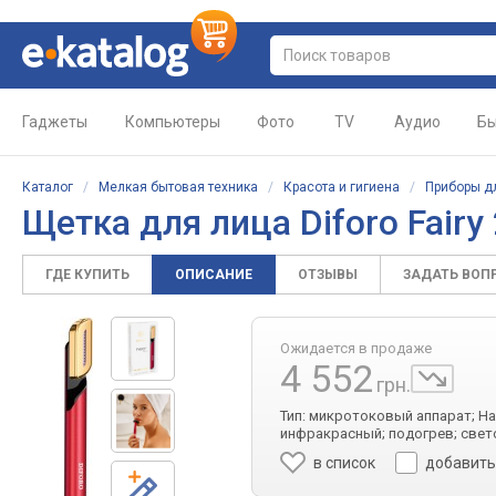
Гаджеты
Компьютеры
Фото
TV
Аудио
Бы
Каталог
/
Мелкая бытовая техника
/
Красота и гигиена
/
Приборы д
Щетка для лица Diforo Fairy 
ГДЕ КУПИТЬ
ОПИСАНИЕ
ОТЗЫВЫ
ЗАДАТЬ ВОП
Ожидается в продаже
4 552
грн.
Тип: микротоковый аппарат; Н
инфракрасный; подогрев; свето
в список
добавить