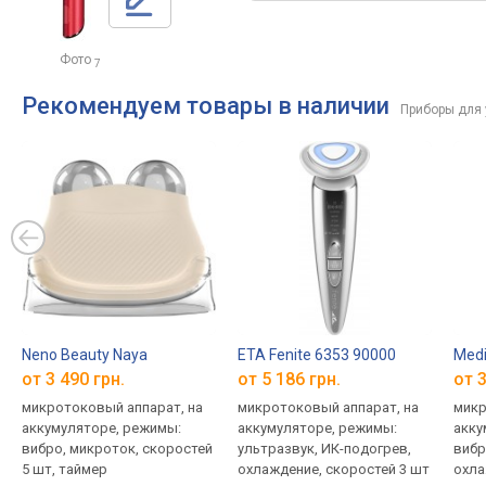
Фото
7
Рекомендуем товары в наличии
Приборы для 
Neno Beauty Naya
ETA Fenite 6353 90000
Medi
от 3 490 грн.
от 5 186 грн.
от 3
микротоковый аппарат, на
микротоковый аппарат, на
микр
аккумуляторе, режимы:
аккумуляторе, режимы:
акку
вибро, микроток, скоростей
ультразвук, ИК-подогрев,
вибр
5 шт, таймер
охлаждение, скоростей 3 шт
охла