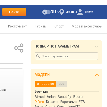
RU
Найти
Украина
Войти
о
Инструмент
Туризм
Спорт
Мода и аксессуары
ПОДБОР ПО ПАРАМЕТРАМ
МОДЕЛИ
в продаже
все
вый;
Бренды
Aimed
Anlan
Beautifly
Beurer
Diforo
Dreame
Esperanza
ETA
Foreo
Garett
Geske
InnoGIO