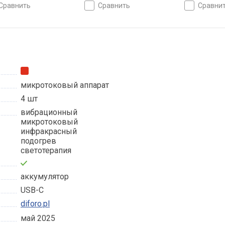
5 шт, мобильное
сравнить
сравнить
сравни
приложение, влагозащита
микротоковый аппарат
4 шт
вибрационный
микротоковый
инфракрасный
подогрев
светотерапия
аккумулятор
USB-C
diforo.pl
май 2025