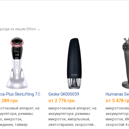
ухода за лицом Diforo
→
ca-Plus SkinLifting 7.0
Geske GK000039
Humanas S
 289 грн.
от 2 776 грн.
от 5 478 гр
отоковый аппарат, на
микротоковый аппарат, на
микротоковы
муляторе, режимы:
аккумуляторе, режимы:
аккумулятор
о, микроток,
микроток, импульсный,
микроток, И
ждение, таймер
светотерапия, скоростей
скоростей 4