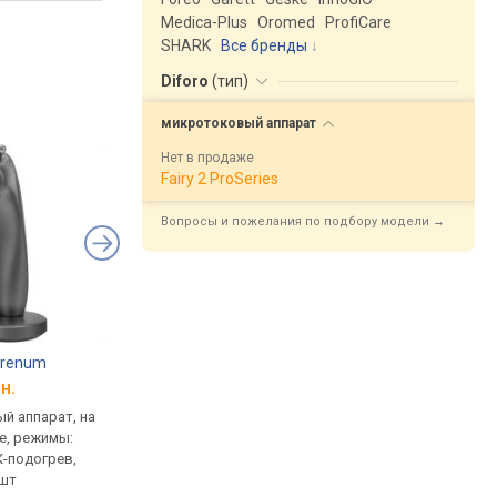
Medica-Plus
Oromed
ProfiCare
SHARK
Все бренды
Diforo
(
тип
)
микротоковый
аппарат
Нет в продаже
Fairy 2 ProSeries
Вопросы и пожелания по подбору модели →
erenum
Garett Beauty Pretty Face
Geske HK000014
н.
от 3 553 грн.
от 2 749 грн.
й аппарат, на
микротоковый аппарат, на
микротоковый аппар
е, режимы:
аккумуляторе, режимы:
аккумуляторе, режи
К-подогрев,
микроток, скоростей 3 шт,
микроток, импульсны
 шт
влагозащита
скоростей 3 шт, моб