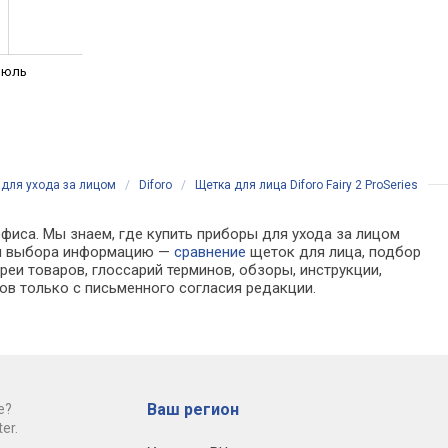
Июль
для ухода за лицом
/
Diforo
/
Щетка для лица Diforo Fairy 2 ProSeries
офиса. Мы знаем, где купить приборы для ухода за лицом
 для выбора информацию —
сравнение
щеток для лица, подбор
еи товаров, глоссарий терминов, обзоры, инструкции,
ов только с письменного согласия редакции.
Ваш регион
е?
er.