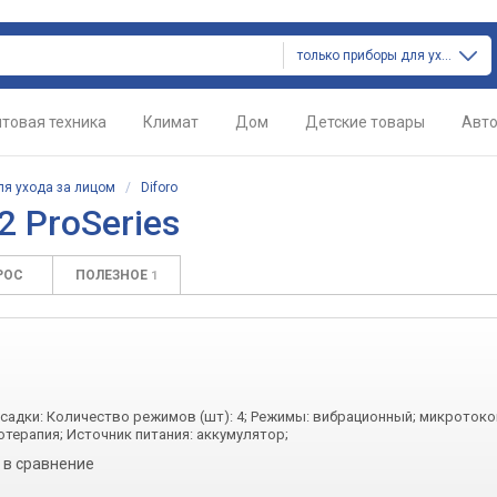
только приборы для ухода за лицом
товая техника
Климат
Дом
Детские товары
Авт
ля ухода за лицом
/
Diforo
2 ProSeries
РОС
ПОЛЕЗНОЕ
1
асадки: Количество режимов (шт): 4; Режимы: вибрационный; микротоко
терапия; Источник питания: аккумулятор;
 в сравнение