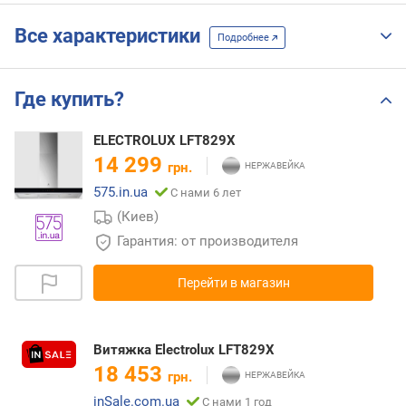
Все характеристики
Подробнее
Где купить?
ELECTROLUX LFT829X
14 299
грн.
575.in.ua
С нами 6 лет
(Киев)
Гарантия: от производителя
Перейти в магазин
Витяжка Electrolux LFT829X
18 453
грн.
inSale.com.ua
С нами 1 год