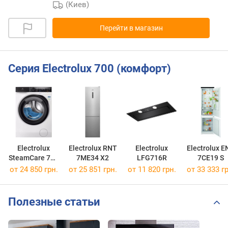
(Киев)
Перейти в магазин
Серия Electrolux 700 (комфорт)
Electrolux
Electrolux RNT
Electrolux
Electrolux E
SteamCare 700
7ME34 X2
LFG716R
7CE19 S
EW7W4602QU
от 24 850 грн.
от 25 851 грн.
от 11 820 грн.
от 33 333 гр
Полезные статьи