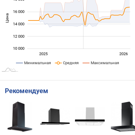
16 000
Цена
10 000
14 000
12 000
10 000
Янв. 2025
Июль
2027
2025
2026
L
Минимальная
Средняя
Максимальная
Рекомендуем