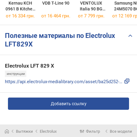
Kernau KCH
VDB T-Line 90
VENTOLUX
Samsung N
0961 B Kitchen
Italia 90 BG
24M5070 B
Connect
1200 TRC
от 16 334 грн.
от 16 464 грн.
от 7 799 грн.
от 12 169 гр
Полезные материалы по Electrolux
LFT829X
Electrolux LFT 829 X
инструкции
https://api.electrolux-medialibrary.com/asset/ba25d252-f449...
Добавить ссылку
Вытяжки
Electrolux
Фильтр
Все модели