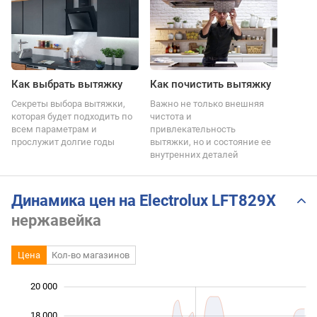
Как выбрать вытяжку
Как почистить вытяжку
Секреты выбора вытяжки,
Важно не только внешняя
которая будет подходить по
чистота и
всем параметрам и
привлекательность
прослужит долгие годы
вытяжки, но и состояние ее
внутренних деталей
Динамика цен на Electrolux LFT829X
нержавейка
Цена
Кол-во магазинов
20 000
 000
 000
 000
18 000