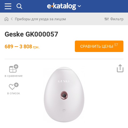
Приборы для ухода за лицом
Фильтр
Искали
раньше
Geske GK000057
57
689 — 3 808
СРАВНИТЬ ЦЕНЫ
грн.
в сравнение
в список