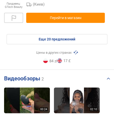
(Киев)
Продавец:
GTech Beauty
Перейти в магазин
eще
20
предложений
Цены в других странах
17 £
84 zł
Видеообзоры
2