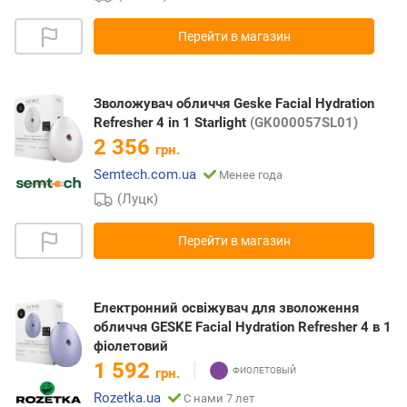
Перейти в магазин
Зволожувач обличчя Geske Facial Hydration
Refresher 4 in 1 Starlight
(GK000057SL01)
2 356
грн.
Semtech.com.ua
Менее года
(Луцк)
Перейти в магазин
Електронний освіжувач для зволоження
обличчя GESKE Facial Hydration Refresher 4 в 1
фіолетовий
1 592
грн.
Rozetka.ua
С нами 7 лет