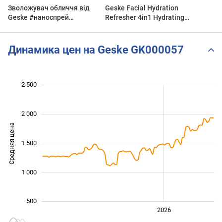
Зволожувач обличчя від
Geske Facial Hydration
Geske #наноспрей
Refresher 4in1 Hydrating
#friendlykate #nanosprayer
Facial Refresh
#beautygadget
#facehydrator
Динамика цен на Geske GK000057
 000
-500
200
400
600
800
0
2 500
2 000
Средняя цена
1 000
1 500
1 000
500
2024
2025
2028
2026
L