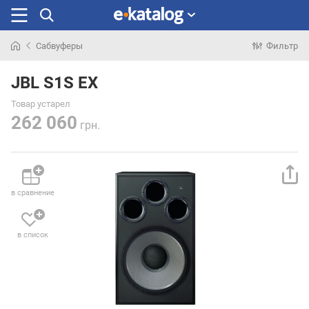
Сабвуферы
Фильтр
Искали
раньше
JBL S1S EX
Товар устарел
262 060
грн.
в сравнение
в список