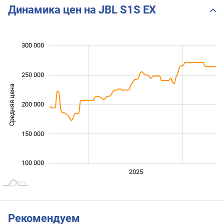
Динамика цен на JBL S1S EX
 000
 000
 000
 000
 000
 000
0
300 000
250 000
Средняя цена
200 000
120 000
150 000
100 000
2024
2026
2027
2025
L
Рекомендуем