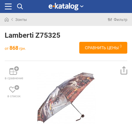
Зонты
Фильтр
Искали
раньше
Lamberti Z75325
3
868
СРАВНИТЬ ЦЕНЫ
от
грн.
в сравнение
в список