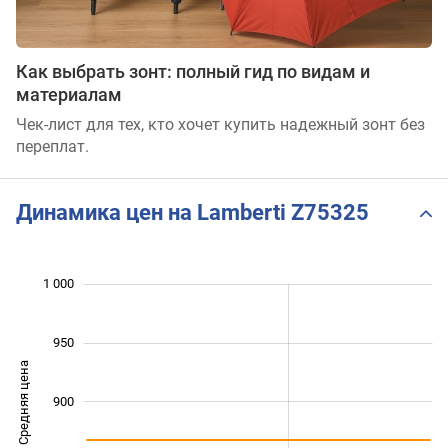
Как выбрать зонт: полный гид по видам и
материалам
Чек-лист для тех, кто хочет купить надежный зонт без
переплат.
Динамика цен на Lamberti Z75325
1 000
 050
700
750
950
Средняя цена
900
1 000