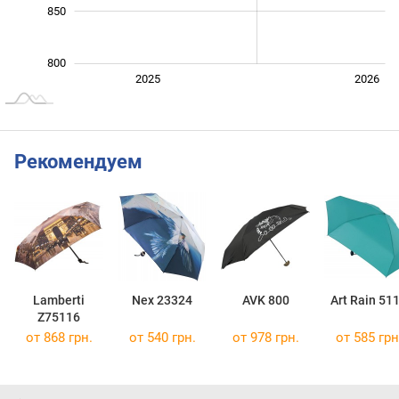
850
800
Янв. 2025
Июль
2027
2025
2026
L
Рекомендуем
Lamberti
Nex 23324
AVK 800
Art Rain 51
Z75116
от 868 грн.
от 540 грн.
от 978 грн.
от 585 грн