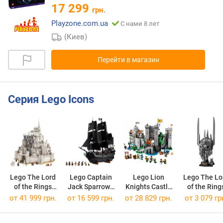
17 299
грн.
Playzone.com.ua
С нами 8 лет
(Киев)
Перейти в магазин
Серия Lego Icons
Lego The Lord
Lego Captain
Lego Lion
Lego The Lo
of the Rings
Jack Sparrows
Knights Castle
of the Ring
Minas Tirith
Pirate Ship
10305
Saurons
от 41 999 грн.
от 16 599 грн.
от 28 829 грн.
от 3 079 гр
11377
10365
Helmet 113