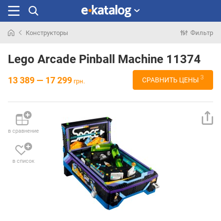
Конструкторы
Фильтр
Искали
раньше
Lego Arcade Pinball Machine 11374
3
13 389 — 17 299
СРАВНИТЬ ЦЕНЫ
грн.
в сравнение
в список