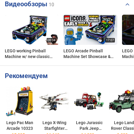
Видеообзоры
10
LEGO working Pinball
LEGO Arcade Pinball
LEGO 
Machine w/ new classic
Machine Set Showcase &
Machi
astronaut color revealed!
Review! LEGO Icons Set
#rlfm
#NotSponsored 11374
11374
Рекомендуем
Lego Pac Man
Lego X-Wing
Lego Jurassic
Lego Land
Arcade 10323
Starfighter
Park Jeep
Rover Class
75355
Wrangler
Defender 9