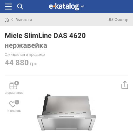
Вытяжки
Фильтр
Искали
раньше
Miele SlimLine DAS 4620
нержавейка
Ожидается в продаже
44 880
грн.
в сравнение
в список