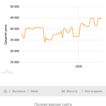
50 000
 000
 000
 000
45 000
Средняя цена
40 000
25 000
35 000
30 000
25 000
2024
2025
2028
2026
L
Вытяжки
Miele
Фильтр
Все модели
Полная версия сайта