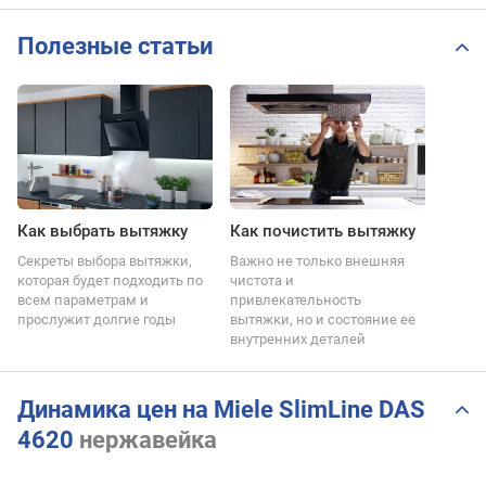
Полезные статьи
Как выбрать вытяжку
Как почистить вытяжку
Секреты выбора вытяжки,
Важно не только внешняя
которая будет подходить по
чистота и
всем параметрам и
привлекательность
прослужит долгие годы
вытяжки, но и состояние ее
внутренних деталей
Динамика цен на Miele SlimLine DAS
4620
нержавейка