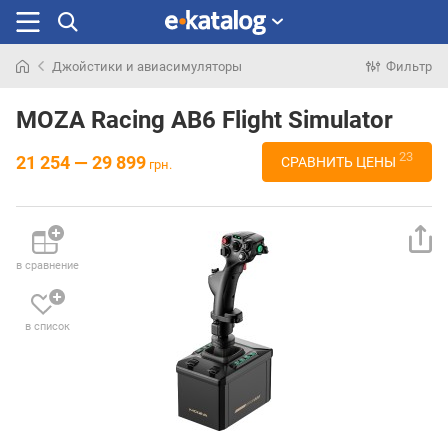
Джойстики и авиасимуляторы
Фильтр
Искали
раньше
MOZA Racing AB6 Flight Simulator
23
21 254 — 29 899
СРАВНИТЬ ЦЕНЫ
грн.
в сравнение
в список