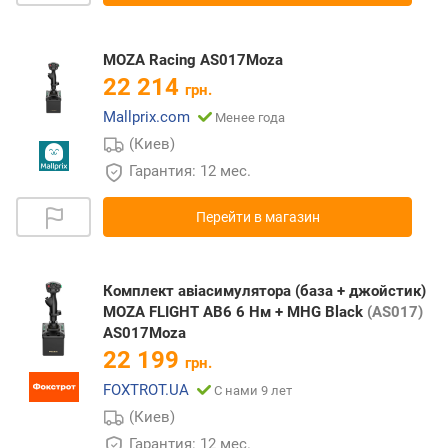
MOZA Racing AS017Moza
22 214
грн.
Mallprix.com
Менее года
(Киев)
Гарантия: 12 мес.
Перейти в магазин
Комплект авіасимулятора (база + джойстик)
MOZA FLIGHT AB6 6 Нм + MHG Black
(AS017)
AS017Moza
22 199
грн.
FOXTROT.UA
С нами 9 лет
(Киев)
Гарантия: 12 мес.