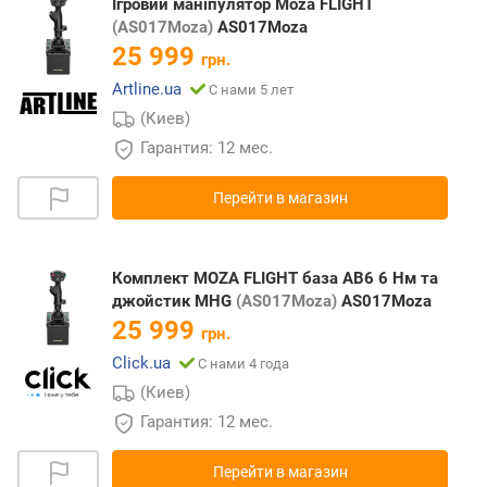
Ігровий маніпулятор Moza FLIGHT
(AS017Moza)
AS017Moza
25 999
грн.
Artline.ua
С нами 5 лет
(Киев)
Гарантия: 12 мес.
Перейти в магазин
Комплект MOZA FLIGHT база AB6 6 Нм та
джойстик MHG
(AS017Moza)
AS017Moza
25 999
грн.
Click.ua
С нами 4 года
(Киев)
Гарантия: 12 мес.
Перейти в магазин