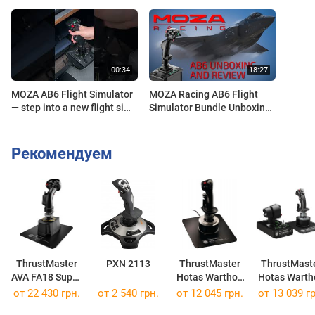
MOZA AB6 Flight Simulator
MOZA Racing AB6 Flight
— step into a new flight sim
Simulator Bundle Unboxing
experience, made for those
and Review
ready to take off
Рекомендуем
ThrustMaster
PXN 2113
ThrustMaster
ThrustMast
AVA FA18 Super
Hotas Warthog
Hotas Warth
Hornet Flight
Flight Stick
от 22 430 грн.
от 2 540 грн.
от 12 045 грн.
от 13 039 гр
Stick