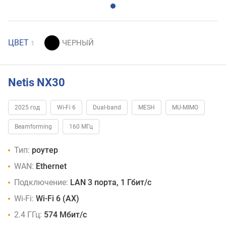
ЦВЕТ
1
Netis NX30
2025 год
Wi-Fi 6
Dual-band
MESH
MU-MIMO
Beamforming
160 МГц
Тип:
роутер
WAN:
Ethernet
Подключение:
LAN 3 порта, 1 Гбит/с
Wi-Fi:
Wi-Fi 6 (AX)
2.4 ГГц:
574 Мбит/с