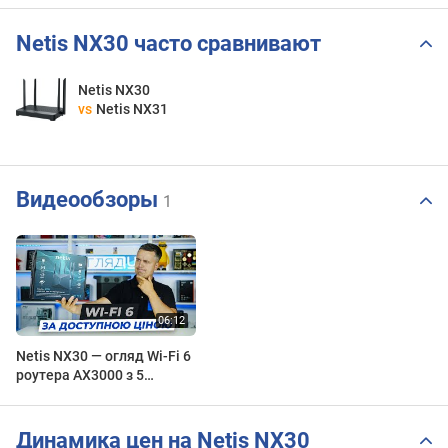
Netis NX30 часто сравнивают
Netis NX30
vs
Netis NX31
Видеообзоры
1
Netis NX30 — огляд Wi-Fi 6
роутера AX3000 з 5
антенами, MU-MIMO, WPA3
та гігабітними портами
Динамика цен на Netis NX30