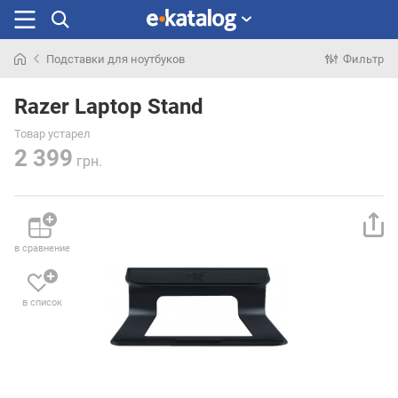
Подставки для ноутбуков
Фильтр
Искали
раньше
Razer Laptop Stand
Товар устарел
2 399
грн.
в сравнение
в список