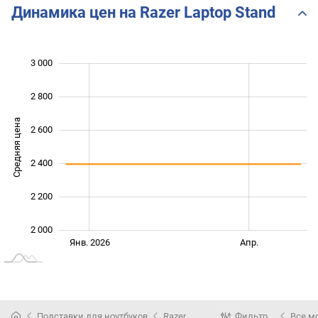
Динамика цен на Razer Laptop Stand
3 000
 600
 800
 200
2 800
Средняя цена
2 600
2 000
2 400
2 200
2 000
Июль
Нояб.
Окт.
Янв. 2026
Апр.
L
Подставки для ноутбуков
Razer
Фильтр
Все м