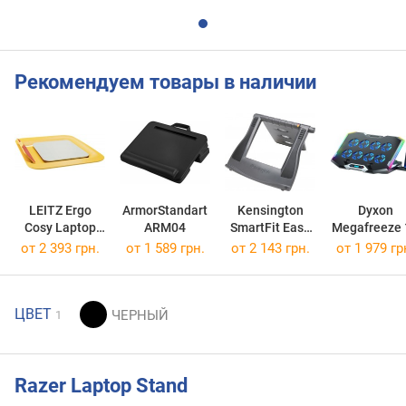
Рекомендуем товары в наличии
LEITZ Ergo
ArmorStandart
Kensington
Dyxon
Cosy Laptop
ARM04
SmartFit Easy
Megafreeze 
Stand Height-
Riser
от 2 393 грн.
от 1 589 грн.
от 2 143 грн.
от 1 979 гр
Adjustable
ЦВЕТ
1
Razer Laptop Stand