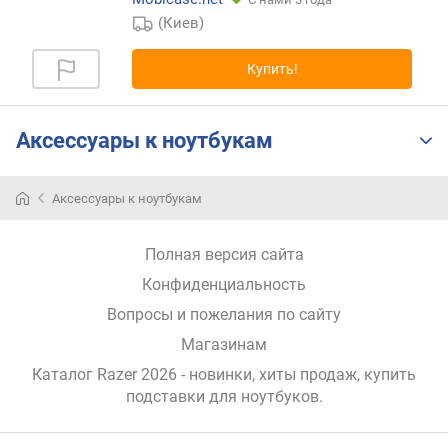
п
(Киев)
о
о
Купить!
т
з
ы
Аксессуары к ноутбукам
в
а
м
Аксессуары к ноутбукам
п
о
Полная версия сайта
д
Конфиденциальность
а
т
Вопросы и пожелания по сайту
е
Магазинам
д
Каталог Razer 2026
- новинки, хиты продаж,
купить
о
подставки для ноутбуков
.
б
а
в