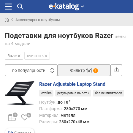
Аксессуары к ноутбукам
Искали
раньше
Подставки для ноутбуков Razer
цены
на 4 модели
Razer
очистить
по популярности
Фильтр
1
Сортировать
Razer Adjustable Laptop Stand
п
стойка
регулировка высоты
без вентиляторов
о
п
Ноутбук:
до 18 "
о
Платформа:
280х270 мм
п
Материал:
металл
у
Размеры:
280х270х48 мм
л
я
Спросить