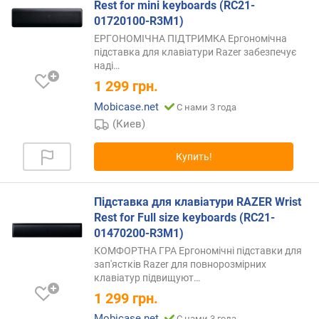
Rest for mini keyboards (RC21-
г
01720100-R3M1)
и
м
ЕРГОНОМІЧНА ПІДТРИМКА Ергономічна
підставка для клавіатури Razer забезпечує
о
наді…
т
1 299
грн.
д
Mobicase.net
С нами 3 года
о
(Киев)
р
о
г
Купить!
и
х
к
Підставка для клавіатури RAZER Wrist
д
Rest for Full size keyboards (RC21-
е
01470200-R3M1)
ш
КОМФОРТНА ГРА Ергономічні підставки для
е
зап'ястків Razer для повнорозмірних
в
клавіатур
підвищуют…
ы
1 299
грн.
м
Mobicase.net
С нами 3 года