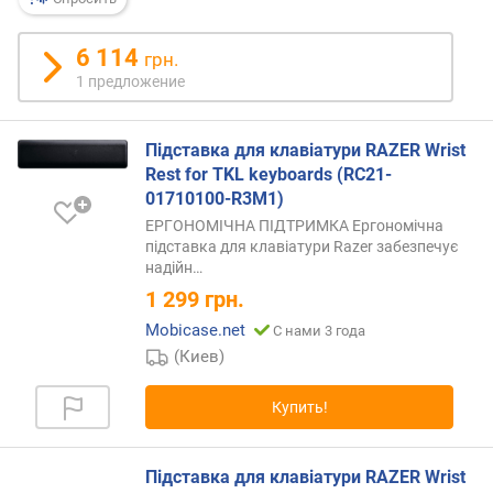
р
н
6 114
грн.
о
1 предложение
с
т
и
Підставка для клавіатури RAZER Wrist
Rest for TKL keyboards (RC21-
о
01710100-R3M1)
т
д
ЕРГОНОМІЧНА ПІДТРИМКА Ергономічна
підставка для клавіатури Razer забезпечує
е
надійн…
ш
е
1 299
грн.
в
Mobicase.net
С нами 3 года
ы
(Киев)
х
к
Купить!
д
о
р
Підставка для клавіатури RAZER Wrist
о