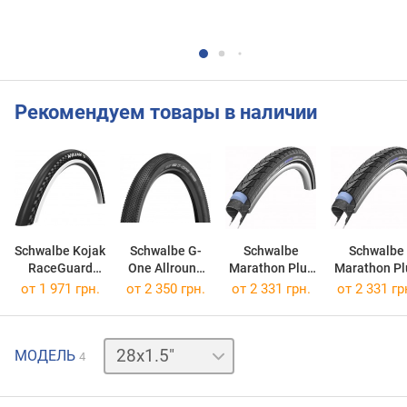
Рекомендуем товары в наличии
Schwalbe Kojak
Schwalbe G-
Schwalbe
Schwalbe
RaceGuard
One Allround
Marathon Plus
Marathon Pl
Folding
Performance
SmartGuard
SmartGuar
от
1 971 грн.
от
2 350 грн.
от
2 331 грн.
от
2 331 гр
28x1.35
Folding
28x1.5
Performance
Performanc
28x1.25
28x1.5
27.5x2.0"
МОДЕЛЬ
4
28x1.7"
700x38
мм