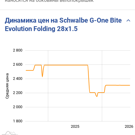
наносятся на боковины велопокрышек
Динамика цен на Schwalbe G-One Bite
Evolution Folding 28x1.5
 700
 900
 100
 000
 600
 400
2 800
2 600
Средняя цена
2 400
1 900
2 200
2 000
1 800
2024
2027
2025
2026
L