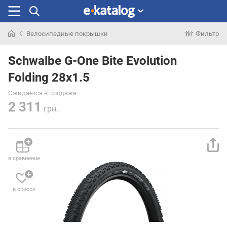
Велосипедные покрышки
Фильтр
Искали
раньше
Schwalbe G-One Bite Evolution
Folding 28x1.5
Ожидается в продаже
2 311
грн.
в сравнение
в список