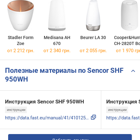
Stadler Form
Medisana AH
Beurer LA 30
Cooper&Hun
Zoe
670
CH-2820T Bo
Bora
от 2 212 грн.
от 2 340 грн.
от 2 055 грн.
от 1 970 гр
Полезные материалы по Sencor SHF
950WH
Инструкция Sencor SHF 950WH
Инструкция 
инструкции
инструкции
https://data.fast.eu/manual/41/41012516/41012516-im-pl.pdf