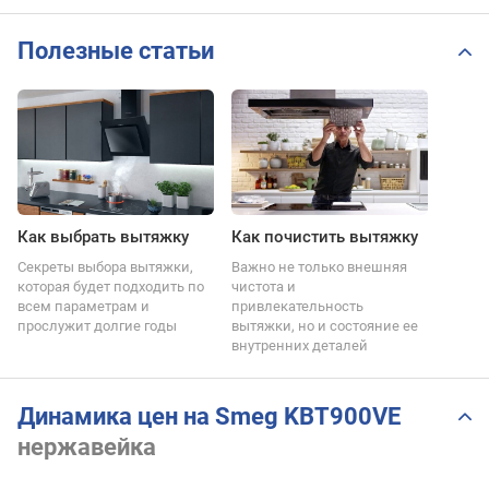
Полезные статьи
Как выбрать вытяжку
Как почистить вытяжку
Секреты выбора вытяжки,
Важно не только внешняя
которая будет подходить по
чистота и
всем параметрам и
привлекательность
прослужит долгие годы
вытяжки, но и состояние ее
внутренних деталей
Динамика цен на Smeg KBT900VE
нержавейка