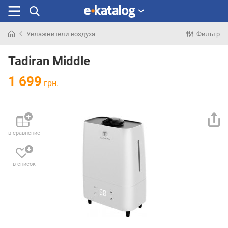
Увлажнители воздуха
Фильтр
Искали
раньше
Tadiran Middle
1 699
грн.
в сравнение
в список