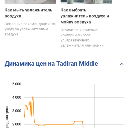
Как мыть увлажнитель
Как выбрать
воздуха
увлажнитель воздуха и
мойку воздуха
Основные рекомендации по
уходу за увлажнителями
Отличия и ключевые
воздуха
критерии выбора
ультразвукового
увлажнителя или мойки
Динамика цен на Tadiran Middle
5 000
 000
 000
 000
4 000
Средняя цена
3 000
1 000
2 000