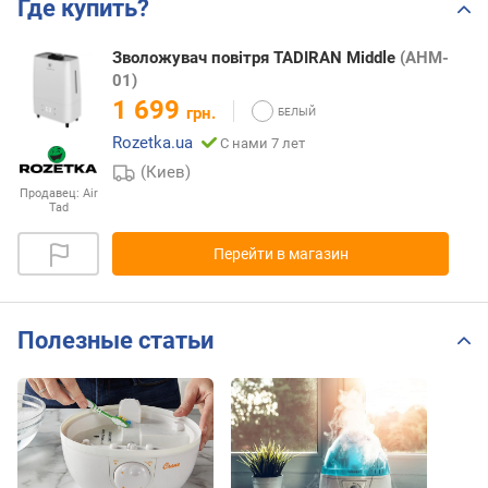
Где купить?
Зволожувач повітря TADIRAN Middle
(AHM-
01)
1 699
грн.
Rozetka.ua
С нами 7 лет
(Киев)
Продавец:
Air
Tad
Перейти в магазин
Полезные статьи