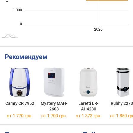
1 000
0
2024
2025
2028
2026
L
Рекомендуем
Camry CR 7952
Mystery MAH-
Laretti LR-
Ruhhy 2273
2608
AH4230
от 1 770 грн.
от 1 700 грн.
от 1 373 грн.
от 1 850 гр