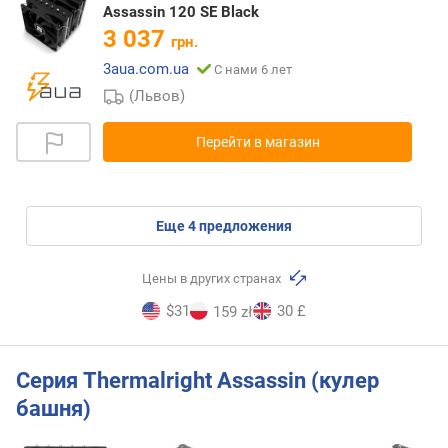
Assassin 120 SE Black
3 037
грн.
3aua.com.ua
С нами 6 лет
(Львов)
Перейти в магазин
eще
4
предложения
Цены в других странах
$31
30 £
159 zł
Серия Thermalright Assassin (кулер
башня)