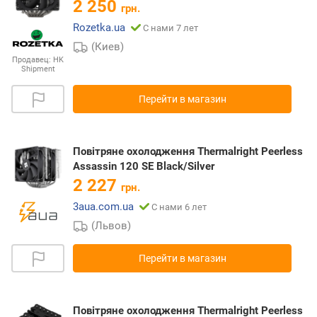
2 250
грн.
Rozetka.ua
С нами 7 лет
(Киев)
Продавец:
HK
Shipment
Перейти в магазин
Повітряне охолодження Thermalright Peerless
Assassin 120 SE Black/Silver
2 227
грн.
3aua.com.ua
С нами 6 лет
(Львов)
Перейти в магазин
Повітряне охолодження Thermalright Peerless