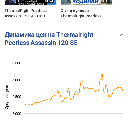
ThermalRight Peerless
Огляд куллера
Assassin 120 SE - CPU
Thermalright Peerless
Cooler Review
Assassin 120 SE — чи
замінює він водянку?
Динамика цен на Thermalright
Peerless Assassin 120 SE
3 500
 000
 000
500
3 000
Средняя цена
2 500
1 500
2 000