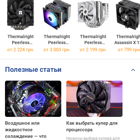
Thermalright
Thermalright
Thermalright
Thermalrig
Peerless
Peerless
Peerless
Assassin X 
Assassin 120
Assassin 120
Assassin 140
Refined SE
от 2 224 грн.
от 3 003 грн.
от 2 199 грн.
от 799 грн
SE
SE ARGB Black
White
Полезные статьи
Воздушное или
Как выбрать кулер для
жидкостное
процессора
охлаждение — что
Нюансы выбора кулера для