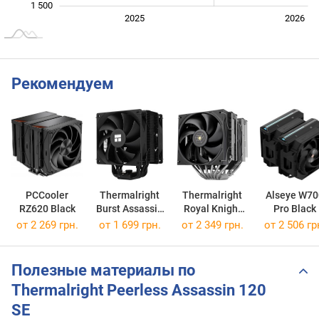
1 500
2027
2025
2026
L
Рекомендуем
PCCooler
Thermalright
Thermalright
Alseye W70
RZ620 Black
Burst Assassin
Royal Knight
Pro Black
120 EVO Dark
120
от 2 269 грн.
от 1 699 грн.
от 2 349 грн.
от 2 506 гр
Полезные материалы по
Thermalright Peerless Assassin 120
SE