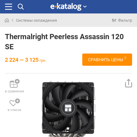
Системы охлаждения
Фильтр
Искали
раньше
Thermalright Peerless Assassin 120
SE
9
2 224 — 3 125
СРАВНИТЬ ЦЕНЫ
грн.
в сравнение
в список