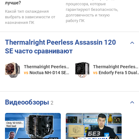
лучше?
процессора, которые
гарантируют безопасность,
Какой тип охлаждения
долговечность и тихую
выбрать в зависимости от
работу ПК
назначения ПК
Thermalright Peerless Assassin 120
SE часто сравнивают
Thermalright Peerless Assassin 120 SE
Thermalright Peerless Assassin 120 SE
vs
Noctua NH-D14 SE2011
vs
Endorfy Fera 5 Dual Fan
Видеообзоры
2