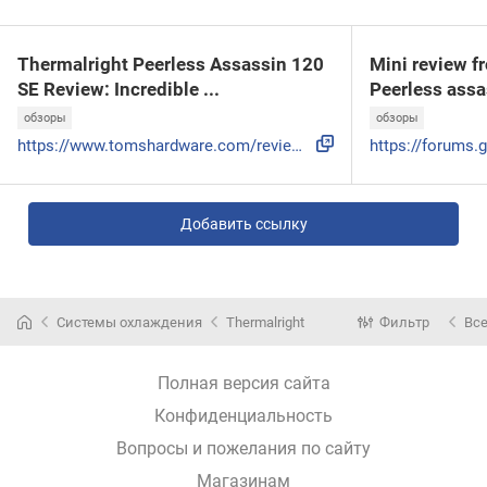
Thermalright Peerless Assassin 120
Mini review f
SE Review: Incredible ...
Peerless assas
обзоры
обзоры
https://www.tomshardware.com/reviews/thermalright-peerless-...
Добавить ссылку
Системы охлаждения
Thermalright
Фильтр
Вс
Полная версия сайта
Конфиденциальность
Вопросы и пожелания по сайту
Магазинам