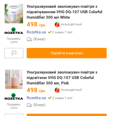
Ультразвуковий зволожувач повітря з
підсвічуванням VHG DQ-107 USB Colorful
Humidifier 300 мл White
498
грн.
Rozetka.ua
С нами 7 лет
(Киев)
Продавец:
LeVin
Перейти в магазин
Ультразвуковий зволожувач повітря з
підсвіткою VHG DQ-107 USB Colorful
Humidifier 300 мл, Pink
498
грн.
Rozetka.ua
С нами 7 лет
(Киев)
Продавец:
LeVin