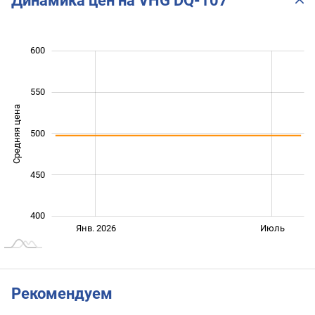
Динамика цен на VHG DQ-107
600
300
350
650
550
Средняя цена
500
400
450
400
Янв. 2027
Июль
Окт.
Янв. 2026
Июль
L
Рекомендуем