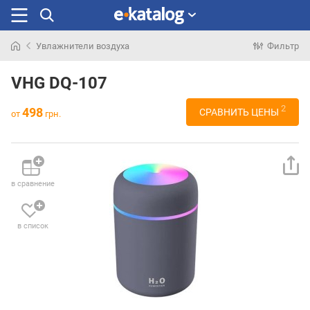
Увлажнители воздуха
Фильтр
Искали
раньше
VHG DQ-107
2
498
СРАВНИТЬ ЦЕНЫ
от
грн.
в сравнение
в список