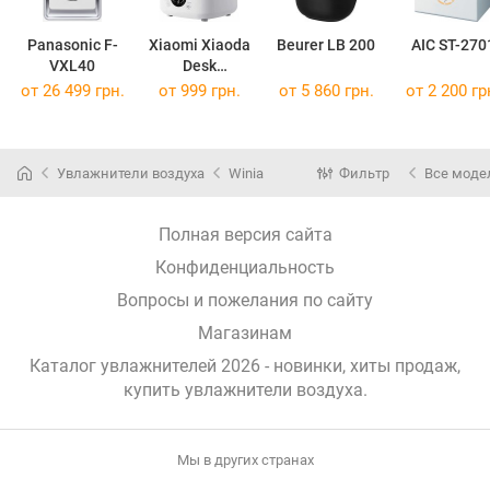
Panasonic F-
Xiaomi Xiaoda
Beurer LB 200
AIC ST-270
VXL40
Desk
Humidifier
от 26 499 грн.
от 999 грн.
от 5 860 грн.
от 2 200 гр
Увлажнители воздуха
Winia
Фильтр
Все моде
Полная версия сайта
Конфиденциальность
Вопросы и пожелания по сайту
Магазинам
Каталог увлажнителей 2026 - новинки, хиты продаж,
купить увлажнители воздуха
.
Мы в других странах