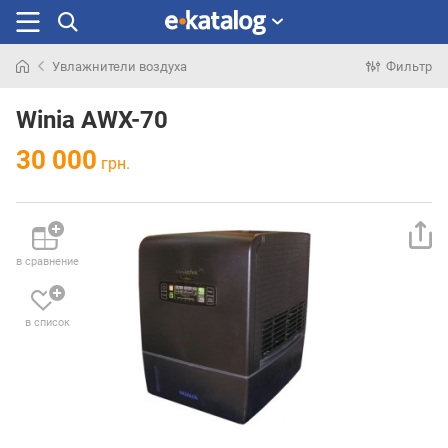
Увлажнители воздуха
Фильтр
Искали
раньше
Winia AWX-70
30 000
грн.
в сравнение
в список