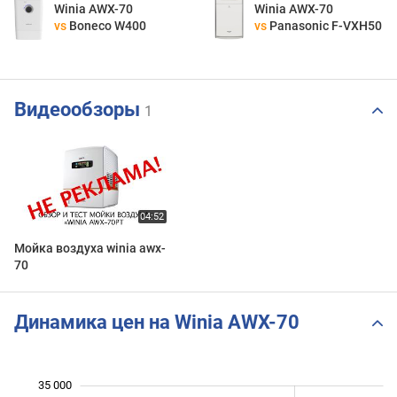
Winia AWX-70
Winia AWX-70
vs
Boneco W400
vs
Panasonic F-VXH50
Видеообзоры
1
Мойка воздуха winia awx-
70
Динамика цен на Winia AWX-70
35 000
 000
 000
0