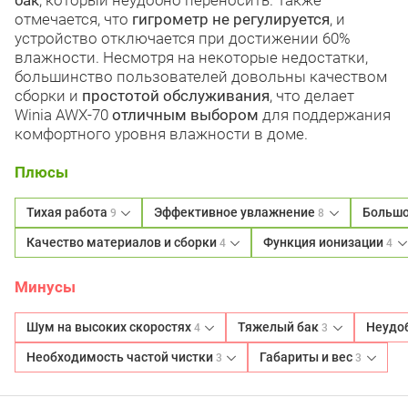
бак
, который неудобно переносить. Также
отмечается, что
гигрометр не регулируется
, и
устройство отключается при достижении 60%
влажности. Несмотря на некоторые недостатки,
большинство пользователей довольны качеством
сборки и
простотой обслуживания
, что делает
Winia AWX-70
отличным выбором
для поддержания
комфортного уровня влажности в доме.
Плюсы
Тихая работа
Эффективное увлажнение
Большо
9
8
Качество материалов и сборки
Функция ионизации
4
4
Минусы
Шум на высоких скоростях
Тяжелый бак
Неудоб
4
3
Необходимость частой чистки
Габариты и вес
3
3